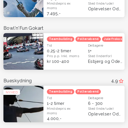
Mindstepris
ex
Sted
(Inde/ude)
moms
Oplevelser Odense og Fyn
7.495,-
Bowl'n'Fun Gokart
Teambuilding
Polterabend
Julefrokost
Tid
Deltagere
0,25-2 timer
1+
Pris p.p.
Inkl. moms
Sted
(Indenfor)
kr 100-400
Esbjerg og Odense
Bueskydning
4,9
Teambuilding
Polterabend
NYHED
Tid
Deltagere
1-2 timer
6 - 300
Mindstepris
ex
Sted
(Inde/ude)
moms
Oplevelser Odense og Fyn
4.000,-