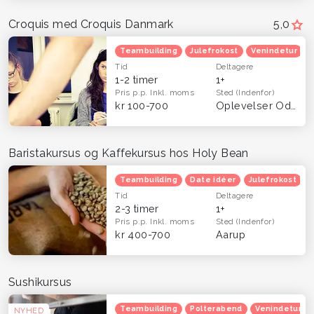
Croquis med Croquis Danmark
5,0
Teambuilding
Julefrokost
Venindetur
Tid
Deltagere
1-2 timer
1+
Pris p.p.
Inkl. moms
Sted
(Indenfor)
kr 100-700
Oplevelser Odense og Fyn
Baristakursus og Kaffekursus hos Holy Bean
Teambuilding
Date idéer
Julefrokost
Tid
Deltagere
2-3 timer
1+
Pris p.p.
Inkl. moms
Sted
(Indenfor)
kr 400-700
Aarup
Sushikursus
Teambuilding
Polterabend
Venindetur
NYHED