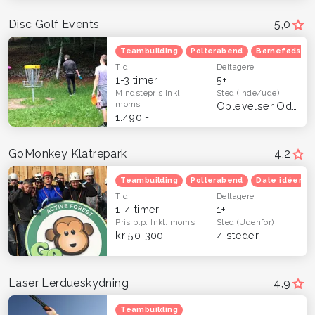
Disc Golf Events
5,0
Teambuilding
Polterabend
Børnefødsels
Tid
Deltagere
1-3 timer
5+
Mindstepris
Inkl.
Sted
(Inde/ude)
moms
Oplevelser Odense og Fyn
1.490,-
GoMonkey Klatrepark
4,2
Teambuilding
Polterabend
Date idéer
Tid
Deltagere
1-4 timer
1+
Pris p.p.
Inkl. moms
Sted
(Udenfor)
kr 50-300
4 steder
Laser Lerdueskydning
4,9
Teambuilding