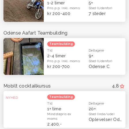
1-2 timer
5+
Pris p.p.
Inkl. moms
Sted
(Udenfor)
kr 200-400
7 steder
Odense Aafart Teambuilding
Teambuilding
Tid
Deltagere
2-4 timer
9+
Pris p.p.
Inkl. moms
Sted
(Udenfor)
kr 200-700
Odense C
Mobilt cocktailkursus
4,8
Teambuilding
NYHED
Tid
Deltagere
1+ time
20+
Mindstepris
ex
Sted
(Inde/ude)
moms
Oplevelser Odense og Fyn
2.400,-