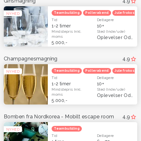
Ginsmagning
4,9
Teambuilding
Polterabend
Julefrokost
NYHED
Tid
Deltagere
1-2 timer
10+
Mindstepris
Inkl.
Sted
(Inde/ude)
moms
Oplevelser Odense og Fyn
5.000,-
Champagnesmagning
4,9
Teambuilding
Polterabend
Julefrokost
NYHED
Tid
Deltagere
1-2 timer
10+
Mindstepris
Inkl.
Sted
(Inde/ude)
moms
Oplevelser Odense og Fyn
5.000,-
Bomben fra Nordkorea - Mobilt escape room
4,9
Teambuilding
NYHED
Tid
Deltagere