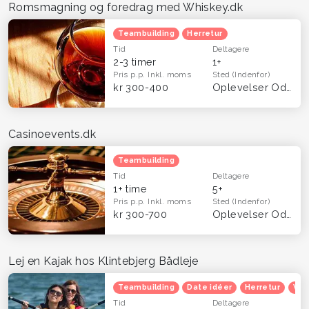
Romsmagning og foredrag med Whiskey.dk
Teambuilding
Herretur
Tid
Deltagere
2-3 timer
1+
Pris p.p.
Inkl. moms
Sted
(Indenfor)
kr 300-400
Oplevelser Odense og Fyn
Casinoevents.dk
Teambuilding
Tid
Deltagere
1+ time
5+
Pris p.p.
Inkl. moms
Sted
(Indenfor)
kr 300-700
Oplevelser Odense og Fyn
Lej en Kajak hos Klintebjerg Bådleje
Teambuilding
Date idéer
Herretur
Ven
Tid
Deltagere