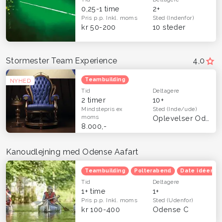
0,25-1 time
2+
Pris p.p.
Inkl. moms
Sted
(Indenfor)
kr 50-200
10 steder
Stormester Team Experience
4,0
Teambuilding
NYHED
Tid
Deltagere
2 timer
10+
Mindstepris
ex
Sted
(Inde/ude)
moms
Oplevelser Odense og Fyn
8.000,-
Kanoudlejning med Odense Aafart
Teambuilding
Polterabend
Date idéer
Tid
Deltagere
1+ time
1+
Pris p.p.
Inkl. moms
Sted
(Udenfor)
kr 100-400
Odense C