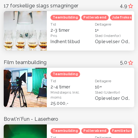
17 forskellige slags smagninger
4,9
Teambuilding
Polterabend
Julefrokost
Tid
Deltagere
2-3 timer
1+
Pris
Sted
(Indenfor)
Indhent tilbud
Oplevelser Odense og Fyn
Film teambuilding
5,0
Teambuilding
Tid
Deltagere
2-4 timer
10+
Mindstepris
Inkl.
Sted
(Udenfor)
moms
Oplevelser Odense og Fyn
25.000,-
Bowl'n'Fun - Laserhero
Teambuilding
Polterabend
Familietur
Tid
Deltagere