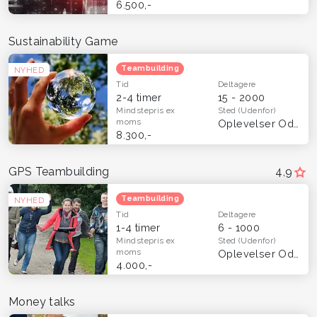
6.500,-
Sustainability Game
Teambuilding
NYHED
Tid
Deltagere
2-4 timer
15 - 2000
Mindstepris
ex
Sted
(Udenfor)
moms
Oplevelser Odense og Fyn
8.300,-
GPS Teambuilding
4,9
Teambuilding
NYHED
Tid
Deltagere
1-4 timer
6 - 1000
Mindstepris
ex
Sted
(Udenfor)
moms
Oplevelser Odense og Fyn
4.000,-
Money talks