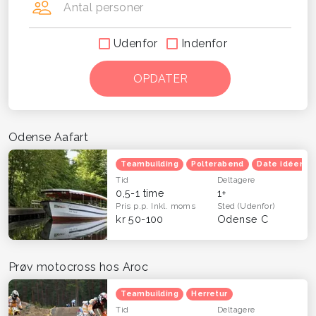
Antal personer
Udenfor
Indenfor
Odense Aafart
Teambuilding
Polterabend
Date idéer
Tid
Deltagere
0,5-1 time
1+
Pris p.p.
Inkl. moms
Sted
(Udenfor)
kr 50-100
Odense C
Prøv motocross hos Aroc
Teambuilding
Herretur
Tid
Deltagere