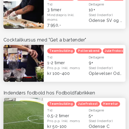
Tid
Deltagere
3 timer
10+
Mindstepris
Inkl.
Sted
(Indenfor)
moms
Odense SV og København
7.950,-
Cocktailkursus med "Get a bartender"
Teambuilding
Polterabend
Julefrokost
Tid
Deltagere
1-2 timer
9+
Pris p.p.
Inkl. moms
Sted
(Indenfor)
kr 100-400
Oplevelser Odense og Fyn
Indendørs fodbold hos Fodboldfabrikken
Teambuilding
Julefrokost
Herretur
Tid
Deltagere
0,5-2 timer
5+
Pris p.p.
Inkl. moms
Sted
(Indenfor)
kr 50-100
Odense C