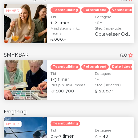
Teambuilding
Polterabend
Venindetur
NYHED
Tid
Deltagere
1-2 timer
10+
Mindstepris
Inkl.
Sted
(Inde/ude)
moms
Oplevelser Odense og Fyn
5.000,-
SMYKBAR
5,0
Teambuilding
Polterabend
Date idéer
Tid
Deltagere
1-3 timer
1+
Pris p.p.
Inkl. moms
Sted
(Indenfor)
kr 100-700
5 steder
Fægtning
Teambuilding
NYHED
Tid
Deltagere
0,5-3 timer
4 - 40