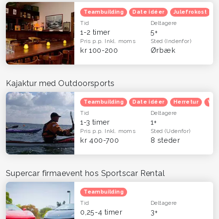
Teambuilding
Date idéer
Julefrokost
Tid
Deltagere
1-2 timer
5+
Pris p.p.
Inkl. moms
Sted
(Indenfor)
kr 100-200
Ørbæk
Kajaktur med Outdoorsports
Teambuilding
Date idéer
Herretur
Ven
Tid
Deltagere
1-3 timer
1+
Pris p.p.
Inkl. moms
Sted
(Udenfor)
kr 400-700
8 steder
Supercar firmaevent hos Sportscar Rental
Teambuilding
Tid
Deltagere
0,25-4 timer
3+