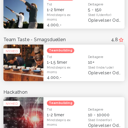
Tid
Deltagere
1-2 timer
5 - 150
Mindstepris
ex
Sted
(Udenfor)
moms
Oplevelser Odense og Fyn
4.000,-
Team Taste - Smagsduellen
4,8
Teambuilding
NYHED
Tid
Deltagere
1-1,5 timer
10+
Mindstepris
ex
Sted
(Inde/ude)
moms
Oplevelser Odense og Fyn
4.000,-
Hackathon
Teambuilding
NYHED
Tid
Deltagere
1-2 timer
10 - 10000
Mindstepris
ex
Sted
(Indenfor)
moms
Oplevelser Odense og Fyn