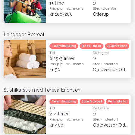
1+ time
1+
Pris p.p.
Inkl. moms
Sted
(Udenfor)
kr 100-200
Otterup
Langager Retreat
Teambuilding
Date idéer
Julefrokost
Tid
Deltagere
0,25-3 timer
1+
Pris p.p.
Inkl. moms
Sted
(Indenfor)
kr 50
Oplevelser Odense og Fyn
Sushikursus med Teresa Erichsen
Teambuilding
Julefrokost
Venindetur
Tid
Deltagere
2-4 timer
1+
Pris p.p.
Inkl. moms
Sted
(Indenfor)
kr 400
Oplevelser Odense og Fyn