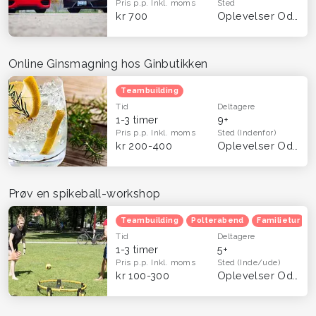
Pris p.p.
Inkl. moms
Sted
kr 700
Oplevelser Odense og Fyn
Online Ginsmagning hos Ginbutikken
Teambuilding
Tid
Deltagere
1-3 timer
9+
Pris p.p.
Inkl. moms
Sted
(Indenfor)
kr 200-400
Oplevelser Odense og Fyn
Prøv en spikeball-workshop
Teambuilding
Polterabend
Familietur
Tid
Deltagere
1-3 timer
5+
Pris p.p.
Inkl. moms
Sted
(Inde/ude)
kr 100-300
Oplevelser Odense og Fyn