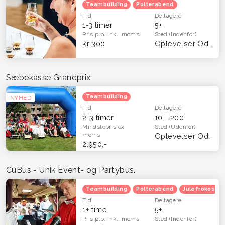
Teambuilding
Polterabend
Tid
Deltagere
1-3 timer
5+
Pris p.p.
Inkl. moms
Sted
(Indenfor)
kr 300
Oplevelser Odense og Fyn
Sæbekasse Grandprix
Teambuilding
NYHED
Tid
Deltagere
2-3 timer
10 - 200
Mindstepris
ex
Sted
(Udenfor)
moms
Oplevelser Odense og Fyn
2.950,-
CuBus - Unik Event- og Partybus.
Teambuilding
Polterabend
Julefrokost
Tid
Deltagere
1+ time
5+
Pris p.p.
Inkl. moms
Sted
(Indenfor)