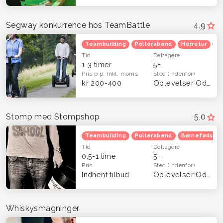
Segway konkurrence hos TeamBattle
4,9
Teambuilding
Polterabend
Herretur
Ve
Tid
Deltagere
1-3 timer
5+
Pris p.p.
Inkl. moms
Sted
(Indenfor)
kr 200-400
Oplevelser Odense og Fyn
Stomp med Stompshop
5,0
Teambuilding
Polterabend
Børnefødsels
Tid
Deltagere
0,5-1 time
5+
Pris
Sted
(Indenfor)
Indhent tilbud
Oplevelser Odense og Fyn
Whiskysmagninger