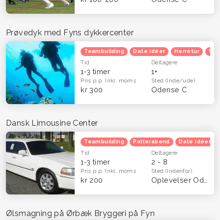
Prøvedyk med Fyns dykkercenter
Teambuilding
Date idéer
Herretur
Ven
Tid
Deltagere
1-3 timer
1+
Pris p.p.
Inkl. moms
Sted
(Inde/ude)
kr 300
Odense C
Dansk Limousine Center
Teambuilding
Polterabend
Date idéer
Tid
Deltagere
1-3 timer
2 - 8
Pris p.p.
Inkl. moms
Sted
(Indenfor)
kr 200
Oplevelser Odense og Fyn
Ølsmagning på Ørbæk Bryggeri på Fyn