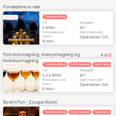
Forræderne er nær
Teambuilding
NYHED
Tid
Deltagere
2 timer
10+
Mindstepris
ex
Sted
(Inde/ude)
moms
Oplevelser Odense og Fyn
8.000,-
Portvinssmagning, sherrysmagning og
4,9
hedvinssmagning
Teambuilding
Polterabend
Julefrokost
NYHED
Tid
Deltagere
1-2,5 timer
10+
Mindstepris
Inkl.
Sted
(Inde/ude)
moms
Oplevelser Odense og Fyn
6.000,-
Bowl'n'Fun - Escape Room
Teambuilding
Polterabend
Familietur