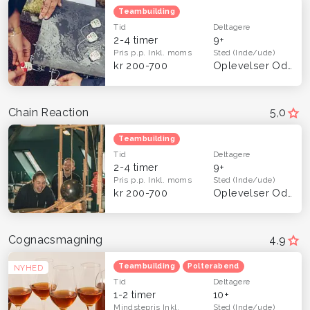
Teambuilding
Tid
Deltagere
2-4 timer
9+
Pris p.p.
Inkl. moms
Sted
(Inde/ude)
kr 200-700
Oplevelser Odense og Fyn
Chain Reaction
5,0
Teambuilding
Tid
Deltagere
2-4 timer
9+
Pris p.p.
Inkl. moms
Sted
(Inde/ude)
kr 200-700
Oplevelser Odense og Fyn
Cognacsmagning
4,9
Teambuilding
Polterabend
NYHED
Tid
Deltagere
1-2 timer
10+
Mindstepris
Inkl.
Sted
(Inde/ude)