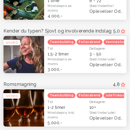
1 time
6 - 72
Mindstepris
ex
Sted
(Indenfor)
moms
Oplevelser Odense og Fyn
4.000,-
Kender du typen? Sjovt og involverende indslag
5,0
Teambuilding
Polterabend
Venindetur
NYHED
Tid
Deltagere
1,5-2 timer
3 - 50
Mindstepris
ex
Sted
(Inde/ude)
moms
Oplevelser Odense og Fyn
3.000,-
Romsmagning
4,8
Teambuilding
Polterabend
Julefrokost
NYHED
Tid
Deltagere
1-2 timer
10+
Mindstepris
Inkl.
Sted
(Inde/ude)
moms
Oplevelser Odense og Fyn
5.000,-