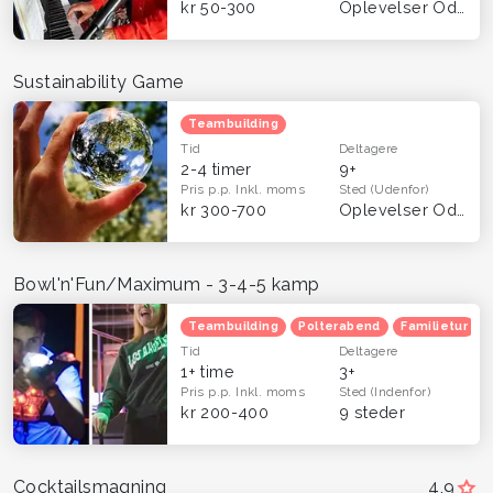
kr 50-300
Oplevelser Odense og Fyn
Sustainability Game
Teambuilding
Tid
Deltagere
2-4 timer
9+
Pris p.p.
Inkl. moms
Sted
(Udenfor)
kr 300-700
Oplevelser Odense og Fyn
Bowl'n'Fun/Maximum - 3-4-5 kamp
Teambuilding
Polterabend
Familietur
Tid
Deltagere
1+ time
3+
Pris p.p.
Inkl. moms
Sted
(Indenfor)
kr 200-400
9 steder
Cocktailsmagning
4,9