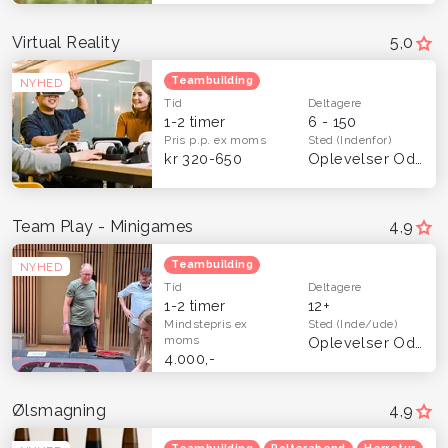
Virtual Reality
5,0
Teambuilding
NYHED
Tid
Deltagere
1-2 timer
6 - 150
Pris p.p.
ex moms
Sted
(Indenfor)
kr 320-650
Oplevelser Odense og Fyn
Team Play - Minigames
4,9
Teambuilding
NYHED
Tid
Deltagere
1-2 timer
12+
Mindstepris
ex
Sted
(Inde/ude)
moms
Oplevelser Odense og Fyn
4.000,-
Ølsmagning
4,9