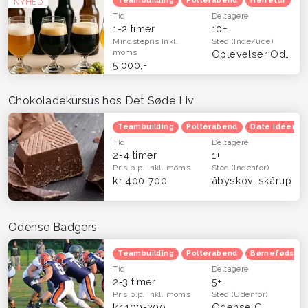
Teambuilding
Polterabend
Herretur
NYHED
Tid
Deltagere
1-2 timer
10+
Mindstepris
Inkl.
Sted
(Inde/ude)
moms
Oplevelser Odense og Fyn
5.000,-
Chokoladekursus hos Det Søde Liv
Teambuilding
Polterabend
Date idéer
Tid
Deltagere
2-4 timer
1+
Pris p.p.
Inkl. moms
Sted
(Indenfor)
kr 400-700
åbyskov, skårup
Odense Badgers
Teambuilding
Polterabend
Børnefødsels
Tid
Deltagere
2-3 timer
5+
Pris p.p.
Inkl. moms
Sted
(Udenfor)
kr 100-200
Odense C