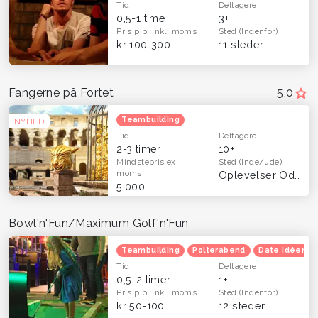
Tid
Deltagere
0,5-1 time
3+
Pris p.p.
Inkl. moms
Sted
(Indenfor)
kr 100-300
11 steder
Fangerne på Fortet
5,0
Teambuilding
NYHED
Tid
Deltagere
2-3 timer
10+
Mindstepris
ex
Sted
(Inde/ude)
moms
Oplevelser Odense og Fyn
5.000,-
Bowl'n'Fun/Maximum Golf'n'Fun
Teambuilding
Polterabend
Date idéer
Tid
Deltagere
0,5-2 timer
1+
Pris p.p.
Inkl. moms
Sted
(Indenfor)
kr 50-100
12 steder