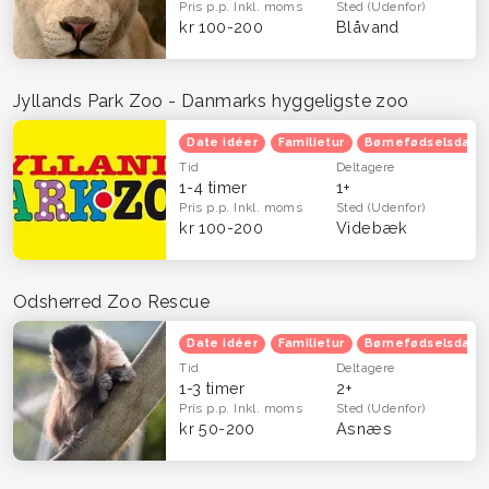
Pris p.p.
Inkl. moms
Sted
(Udenfor)
kr 100-200
Blåvand
Jyllands Park Zoo - Danmarks hyggeligste zoo
Date idéer
Familietur
Børnefødselsdag
Tid
Deltagere
1-4 timer
1+
Pris p.p.
Inkl. moms
Sted
(Udenfor)
kr 100-200
Videbæk
Odsherred Zoo Rescue
Date idéer
Familietur
Børnefødselsdag
Tid
Deltagere
1-3 timer
2+
Pris p.p.
Inkl. moms
Sted
(Udenfor)
kr 50-200
Asnæs