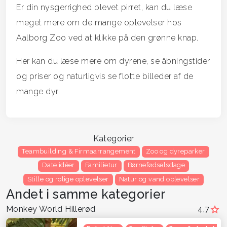
Er din nysgerrighed blevet pirret, kan du læse
meget mere om de mange oplevelser hos
Aalborg Zoo ved at klikke på den grønne knap.
Her kan du læse mere om dyrene, se åbningstider
og priser og naturligvis se flotte billeder af de
mange dyr.
Kategorier
Teambuilding & Firmaarrangement
Zoo og dyreparker
Date idéer
Familietur
Børnefødselsdage
Stille og rolige oplevelser
Natur og vand oplevelser
Andet i samme kategorier
Monkey World Hillerød
4,7