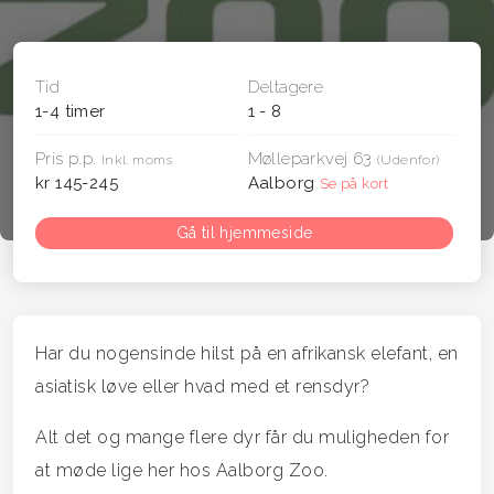
Tid
Deltagere
1-4 timer
1 - 8
Pris p.p.
Mølleparkvej 63
Inkl. moms
(Udenfor)
kr 145-245
Aalborg
Se på kort
Gå til hjemmeside
Har du nogensinde hilst på en afrikansk elefant, en
asiatisk løve eller hvad med et rensdyr?
Alt det og mange flere dyr får du muligheden for
at møde lige her hos Aalborg Zoo.