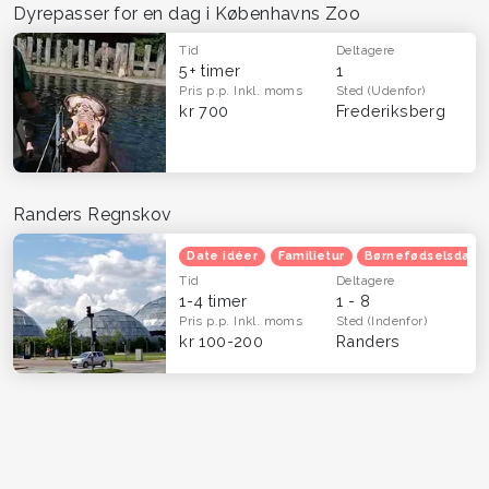
Dyrepasser for en dag i Københavns Zoo
Tid
Deltagere
5+ timer
1
Pris p.p.
Inkl. moms
Sted
(Udenfor)
kr 700
Frederiksberg
Randers Regnskov
Date idéer
Familietur
Børnefødselsdag
Tid
Deltagere
1-4 timer
1 - 8
Pris p.p.
Inkl. moms
Sted
(Indenfor)
kr 100-200
Randers