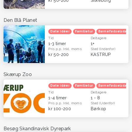
kr 50-200
Silkeborg
Den Blå Planet
Date idéer
Familietur
Børnefødselsdag
Tid
Deltagere
1-3 timer
1+
Pris p.p.
Inkl. moms
Sted
(Indenfor)
kr 50-200
KASTRUP
Skærup Zoo
Date idéer
Familietur
Børnefødselsdag
Tid
Deltagere
1-4 timer
1 - 8
Pris p.p.
Inkl. moms
Sted
(Udenfor)
kr 100-200
Børkop
Besøg Skandinavisk Dyrepark