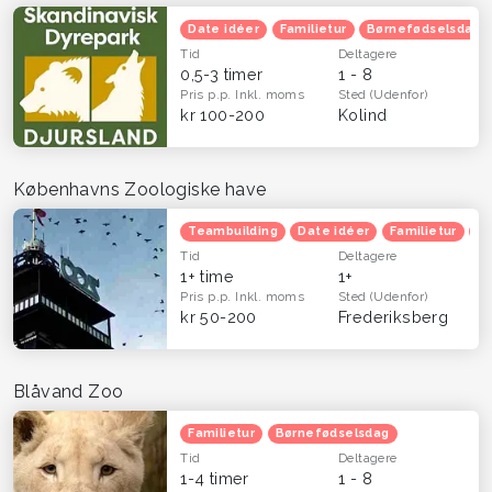
Date idéer
Familietur
Børnefødselsdag
Tid
Deltagere
0,5-3 timer
1 - 8
Pris p.p.
Inkl. moms
Sted
(Udenfor)
kr 100-200
Kolind
Københavns Zoologiske have
Teambuilding
Date idéer
Familietur
B
Tid
Deltagere
1+ time
1+
Pris p.p.
Inkl. moms
Sted
(Udenfor)
kr 50-200
Frederiksberg
Blåvand Zoo
Familietur
Børnefødselsdag
Tid
Deltagere
1-4 timer
1 - 8