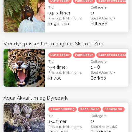
Date idéer
Familietur
Børnefødselsdag
Tid
Deltagere
0,5-3 timer
1+
Pris p.p.
Inkl. moms
Sted
(Udenfor)
kr 90-200
Hillerød
Vær dyrepasser for en dag hos Skærup Zoo
Date idéer
Familietur
Børnefødselsdag
Tid
Deltagere
3-4 timer
1 - 8
Pris p.p.
Inkl. moms
Sted
(Udenfor)
kr 700
Børkop
Aqua Akvarium og Dyrepark
Teambuilding
Date idéer
Familietur
B
Tid
Deltagere
1-4 timer
1+
Pris p.p.
Inkl. moms
Sted
(Inde/ude)