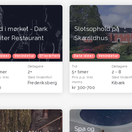
 i mørket - Dark
Slotsophold på
ter Restaurant
Skarrildhus
idéer
Venindetur
Venindetur
Efterårferie
Oplevelsesgavekort
Date idéer
Venindetur
Oplevelsesga
Deltagere
Tid
Deltagere
imer
2+
5+ timer
2 - 8
p.
Inkl.
Sted
(Indenfor)
Pris p.p.
Inkl.
Sted
(Indenf
moms
Frederiksberg
Kibæk
0
kr 300-700
Spa og