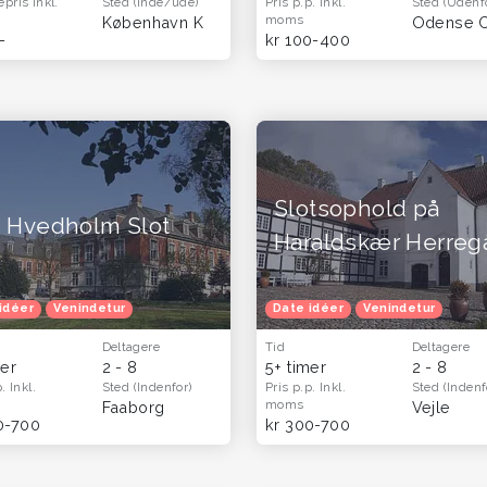
epris
Inkl.
Sted
(Inde/ude)
Pris p.p.
Inkl.
Sted
(Udenf
moms
København K
Odense 
-
kr 100-400
Slotsophold på
Hvedholm Slot
Haraldskær Herreg
idéer
Venindetur
Date idéer
Venindetur
Deltagere
Tid
Deltagere
mer
2 - 8
5+ timer
2 - 8
p.
Inkl.
Sted
(Indenfor)
Pris p.p.
Inkl.
Sted
(Indenf
moms
Faaborg
Vejle
0-700
kr 300-700