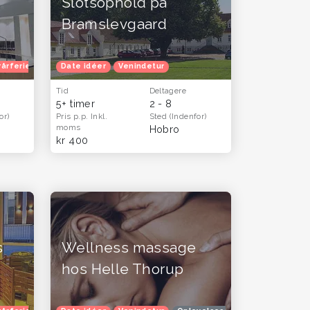
Slotsophold på
Bramslevgaard
rårferie
Oplevelsesgaver til ham og far - oplevelser og gavekort til mænd
Oplevelsesgavekort
Date idéer
Venindetur
Oplevelsesgaver til hende
Oplevelses
Oplev
Tid
Deltagere
5+ timer
2 - 8
or)
Pris p.p.
Inkl.
Sted
(Indenfor)
moms
Hobro
kr 400
s
Wellness massage
hos Helle Thorup