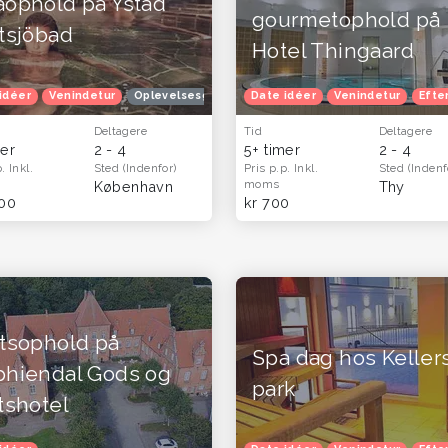
aophold på Ystad
gourmetophold på
tsjöbad
Hotel Thingaard
idéer
Venindetur
Venindetur
Efterårferie
Oplevelsesgavekort
Date idéer
Oplevelsesgaver til hende
Venindetur
Efte
Deltagere
Tid
Deltagere
mer
2 - 4
5+ timer
2 - 4
p.
Inkl.
Sted
(Indenfor)
Pris p.p.
Inkl.
Sted
(Indenf
moms
København
Thy
300
kr 700
tsophold på
Spa dag hos Keller
phiendal Gods og
park
tshotel