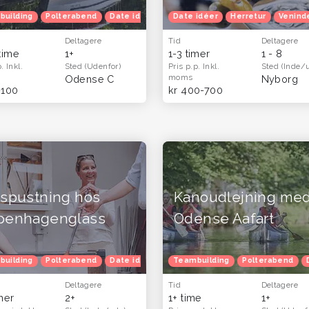
etur
building
Herretur
Polterabend
Venindetur
Date idéer
Efterårferie
Familietur
Date idéer
Herretur
Herretur
Venindet
Venind
Deltagere
Tid
Deltagere
 time
1+
1-3 timer
1 - 8
p.
Inkl.
Sted
(Udenfor)
Pris p.p.
Inkl.
Sted
(Inde/
moms
Odense C
Nyborg
-100
kr 400-700
aspustning hos
Kanoudlejning me
penhagenglass
Odense Aafart
building
Polterabend
Date idéer
Julefrokost
Teambuilding
Venindetur
Polterabend
Efter
Deltagere
Tid
Deltagere
imer
2+
1+ time
1+