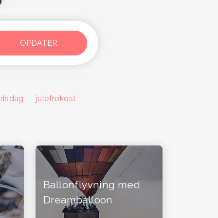
elsdag
julefrokost
Ballonflyvning med
Dreamballoon