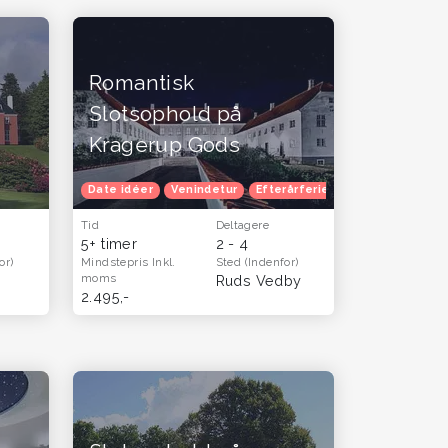
Romantisk
Slotsophold på
Kragerup Gods
ver til hende
Date idéer
Oplevelsesgaver til ham og far - oplevelser og gavekort t
Venindetur
Efterårferie
Oplevelsesgave
Tid
Deltagere
5+ timer
2 - 4
or)
Mindstepris
Inkl.
Sted
(Indenfor)
moms
Ruds Vedby
2.495,-