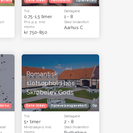
rårferie
Oplevelsesgavekort
Date idéer
Venindetur
Oplevelsesgavekort
Oplevels
Tid
Deltagere
0,75-1,5 timer
1 - 8
or)
Pris p.p.
Inkl.
Sted
(Indenfor)
moms
Aarhus C
kr 750-850
Romantisk
slotsophold hos
Skrøbelev Gods
detur
Oplevelsesgaver til ham og far - oplevelser og gavekort til mænd
Oplevelsesgaver til hende
Date idéer
Oplevelsesgavekort
Oplevelsesgaver til ham og far - op
Oplevelsesgaver til h
Oplev
Tid
Deltagere
5+ timer
2 - 8
ude)
Mindstepris
Inkl.
Sted
(Indenfor)
moms
y
Rudkøbing