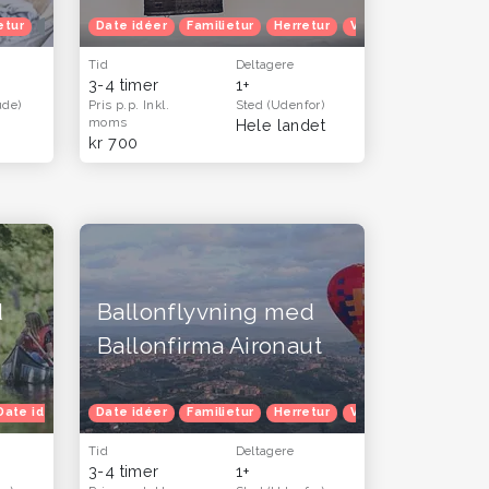
ur
etur
Efterårferie
Oplevelsesgavekort
Date idéer
Familietur
Oplevelsesgaver til hende
Herretur
Venindetur
Oplevelsesgave
Opleve
Tid
Deltagere
3-4 timer
1+
ude)
Pris p.p.
Inkl.
Sted
(Udenfor)
moms
Hele landet
kr 700
d
Ballonflyvning med
Ballonfirma Aironaut
årferie
Date idéer
Familietur
Date idéer
Herretur
Familietur
Venindetur
Herretur
Efterårferie
Venindetur
Opleve
Tid
Deltagere
3-4 timer
1+