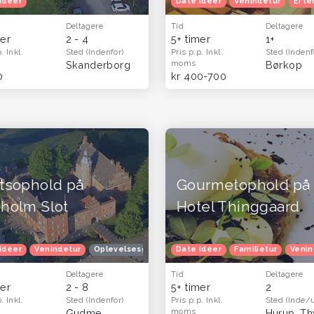
idéer
Date idéer
Venindetur
Efte
Deltagere
Tid
Deltagere
mer
2 - 4
5+ timer
1+
p.
Inkl.
Sted
(Indenfor)
Pris p.p.
Inkl.
Sted
(Indenf
moms
Skanderborg
Børkop
0
kr 400-700
tsophold på
Gourmetophold på
holm Slot
Hotel Thinggaard
idéer
plevelsesgaver til hende
Venindetur
Oplevelsesgavekort
Oplevelsesgaver til par
Date idéer
Oplevelsesgaver til hende
Konfirmationsgave
Familietur
Venin
Deltagere
Tid
Deltagere
mer
2 - 8
5+ timer
2
p.
Inkl.
Sted
(Indenfor)
Pris p.p.
Inkl.
Sted
(Inde/
moms
Gudme
Hurup, Th