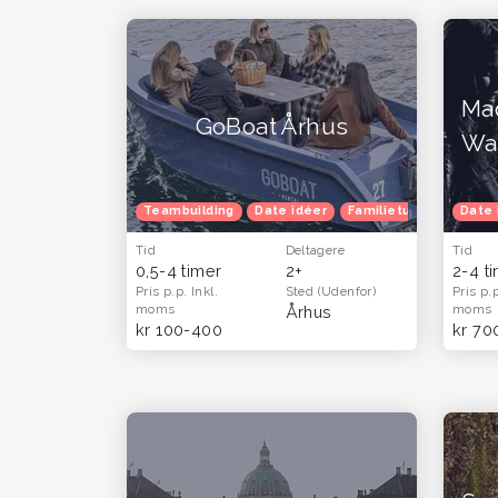
Mad
GoBoat Århus
Wai
Teambuilding
Date idéer
Familietur
Herretur
Date 
Tid
Deltagere
Tid
0,5-4 timer
2+
2-4 t
Pris p.p.
Inkl.
Sted
(Udenfor)
Pris p.
moms
moms
Århus
kr 100-400
kr 70