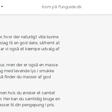
Kom på Funguide.dk
 hvor der naturligt ville kunne
lag til en god date, såfremt at
 har vi også et kæmpe udvalg af
rhus, men der er også en masse
dag med levende lys i smukke
 så finder du masser af god
 men hvis du ønsker et samlet
er. Her kan du samtidig bruge en
ser til din pengepung i pris.