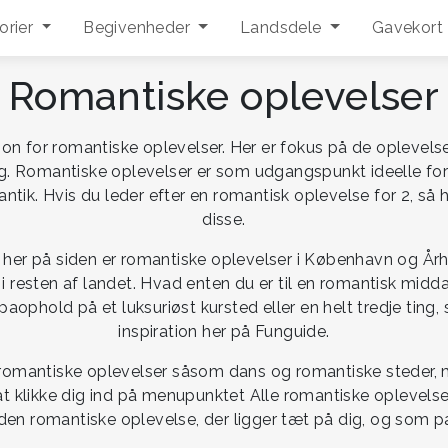
orier
Begivenheder
Landsdele
Gavekort
Romantiske oplevelser
n for romantiske oplevelser. Her er fokus på de oplevelser,
g. Romantiske oplevelser er som udgangspunkt ideelle fors
ntik. Hvis du leder efter en romantisk oplevelse for 2, så
disse.
t her på siden er romantiske oplevelser i København og Å
i resten af landet. Hvad enten du er til en romantisk mid
paophold på et luksuriøst kursted eller en helt tredje ting,
inspiration her på Funguide.
e romantiske oplevelser såsom dans og romantiske steder,
at klikke dig ind på menupunktet Alle romantiske oplevels
 den romantiske oplevelse, der ligger tæt på dig, og som pas