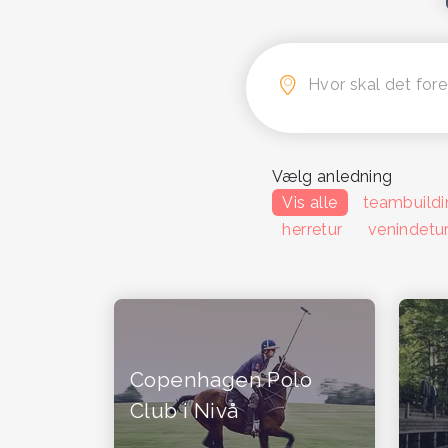
Hvor skal det for
Vælg anledning
Vis alle
teambuildi
herretur
venindetu
Copenhagen Polo
Club i Nivå