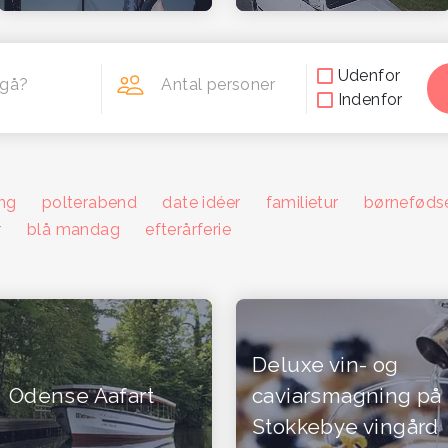
Udenfor
egå?
Antal personer
Indenfor
ng
polterabend
date idéer
familietur
børneføds
r
blå mandag
efterårferie
Deluxe vin- og
Odense Aafart
caviarsmagning på
Stokkebye vingård