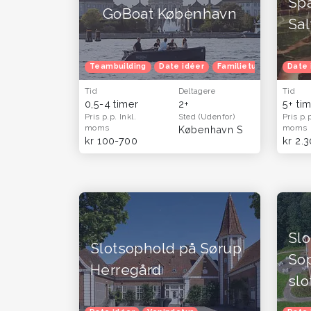
Sp
GoBoat København
Sal
Teambuilding
Date idéer
Familietur
Herretur
Date 
Tid
Deltagere
Tid
0,5-4 timer
2+
5+ ti
Pris p.p.
Inkl.
Sted
(Udenfor)
Pris p.
moms
moms
København S
kr 100-700
kr 2.
Slo
Slotsophold på Sørup
So
Herregård
slo