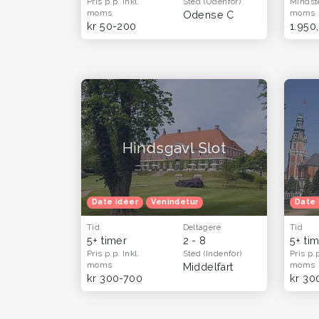
Pris p.p.
Inkl.
Sted
(Udenfor)
Mindst
moms
moms
Odense C
kr 50-200
1.950,
Hindsgavl Slot
Date idéer
Venindetur
Date 
Tid
Deltagere
Tid
5+ timer
2 - 8
5+ ti
Pris p.p.
Inkl.
Sted
(Indenfor)
Pris p.
moms
moms
Middelfart
kr 300-700
kr 30