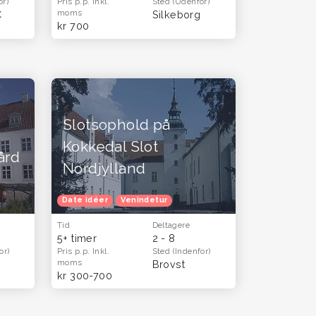
or)
Pris p.p.
Inkl.
Sted
(Udenfor)
moms
C
Silkeborg
kr 700
Slotsophold på
Kokkedal Slot
ård
Nordjylland
Date idéer
Venindetur
Tid
Deltagere
5+ timer
2 - 8
or)
Pris p.p.
Inkl.
Sted
(Indenfor)
moms
Brovst
kr 300-700