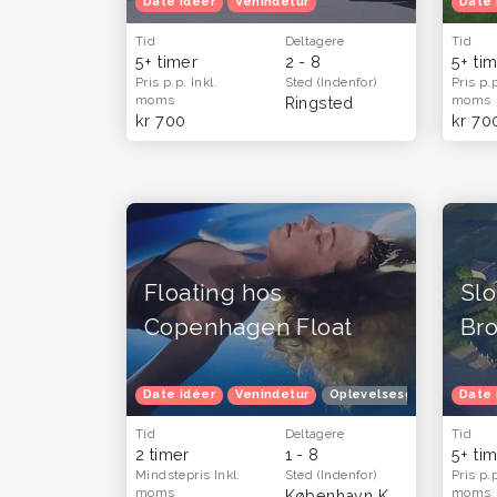
Date idéer
Venindetur
Date 
Tid
Deltagere
Tid
5+ timer
2 - 8
5+ ti
Pris p.p.
Inkl.
Sted
(Indenfor)
Pris p.
moms
moms
Ringsted
kr 700
kr 70
Floating hos
Slo
Copenhagen Float
Bro
Date idéer
Venindetur
Oplevelsesgavekort
Date 
O
Tid
Deltagere
Tid
2 timer
1 - 8
5+ ti
Mindstepris
Inkl.
Sted
(Indenfor)
Pris p.
moms
moms
København K