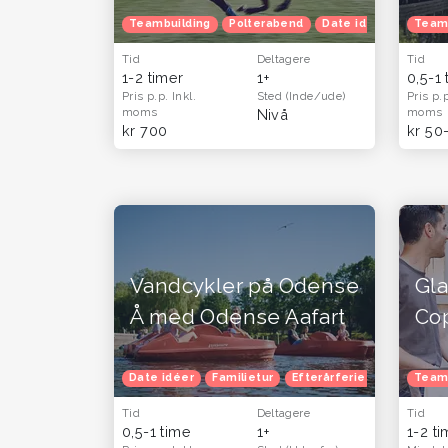
Teambuilding
Polterabend
Date idéer
Famili
Team
Tid
Deltagere
Tid
1-2 timer
1+
0,5-1
Pris p.p.
Inkl.
Sted
(Inde/ude)
Pris p.
moms
moms
Nivå
kr 700
kr 50
Vandcykler på Odense
Gl
Å med Odense Aafart
Co
Date idéer
Familietur
Efterårferie
Team
Tid
Deltagere
Tid
0,5-1 time
1+
1-2 t