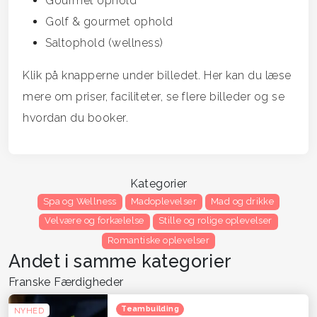
Gourmet ophold
Golf & gourmet ophold
Saltophold (wellness)
Klik på knapperne under billedet. Her kan du læse
mere om priser, faciliteter, se flere billeder og se
hvordan du booker.
Kategorier
Spa og Wellness
Madoplevelser
Mad og drikke
Velvære og forkælelse
Stille og rolige oplevelser
Romantiske oplevelser
Andet i samme kategorier
Franske Færdigheder
Teambuilding
NYHED