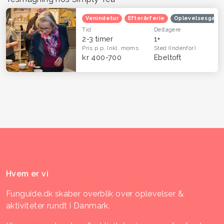
Venindetur
Efterårferie
Oplevelsesgave
Tid
Deltagere
2-3 timer
1+
Pris p.p.
Inkl. moms
Sted
(Indenfor)
kr 400-700
Ebeltoft
Hvem er vi
Funguide.dk skaber overblik over oplevelser &
aktiviteter rundt i Danmark.