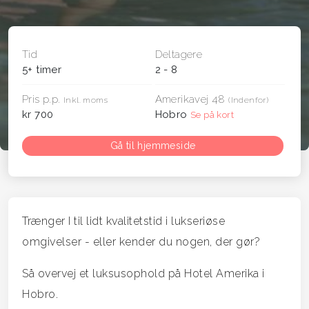
Tid
Deltagere
5+ timer
2 - 8
Pris p.p.
Amerikavej 48
Inkl. moms
(Indenfor)
kr 700
Hobro
Se på kort
Gå til hjemmeside
Trænger I til lidt kvalitetstid i lukseriøse
omgivelser - eller kender du nogen, der gør?
Så overvej et luksusophold på Hotel Amerika i
Hobro.