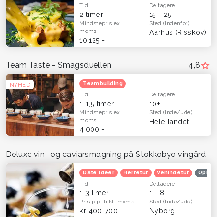
Tid
Deltagere
2 timer
15 - 25
Mindstepris
ex
Sted
(Indenfor)
moms
Aarhus (Risskov)
10.125,-
Team Taste - Smagsduellen
4,8
Teambuilding
NYHED
Tid
Deltagere
1-1,5 timer
10+
Mindstepris
ex
Sted
(Inde/ude)
moms
Hele landet
4.000,-
Deluxe vin- og caviarsmagning på Stokkebye vingård
Date idéer
Herretur
Venindetur
Oplev
Tid
Deltagere
1-3 timer
1 - 8
Pris p.p.
Inkl. moms
Sted
(Inde/ude)
kr 400-700
Nyborg