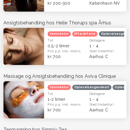
kr 200-300
København NV
Ansigtsbehandling hos Helle Thorups spa Århus
Venindetur
Efterårferie
Oplevelsesgave
Tid
Deltagere
0,5-2 timer
1 - 4
Pris p.p.
Inkl. moms
Sted
(Indenfor)
kr 700
Aarhus C
Massage og Ansigtsbehandling hos Aviva Clinique
Venindetur
Oplevelsesgavekort
Oplevels
Tid
Deltagere
1-2 timer
1 - 4
Pris p.p.
Inkl. moms
Sted
(Indenfor)
kr 700
Aarhus C
Tesmagning hos Simply Tea