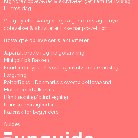
Kig vores oplevelser & aktiviteter igennem for forslag
til jeres dag.
Vælg by eller kategori og få gode forslag til nye
oplevelser & aktiviteter I ikke har prøvet før.
Udvalgte oplevelser & aktiviteter
Japansk broderi og indigofarvning
Minigolf på Bakken
Kender du typen? Sjovt og involverende indslag
Fægtning
PolterBoks - Danmarks sjoveste polterabend
Mobilt cocktailkursus
Håndlæsning/blindtegning
Franske Færdigheder
Italiensk for begyndere
Guides