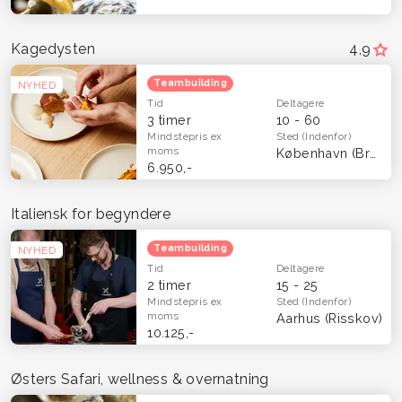
Kagedysten
4,9
Teambuilding
NYHED
Tid
Deltagere
3 timer
10 - 60
Mindstepris
ex
Sted
(Indenfor)
moms
København (Brønshøj)
6.950,-
Italiensk for begyndere
Teambuilding
NYHED
Tid
Deltagere
2 timer
15 - 25
Mindstepris
ex
Sted
(Indenfor)
moms
Aarhus (Risskov)
10.125,-
Østers Safari, wellness & overnatning