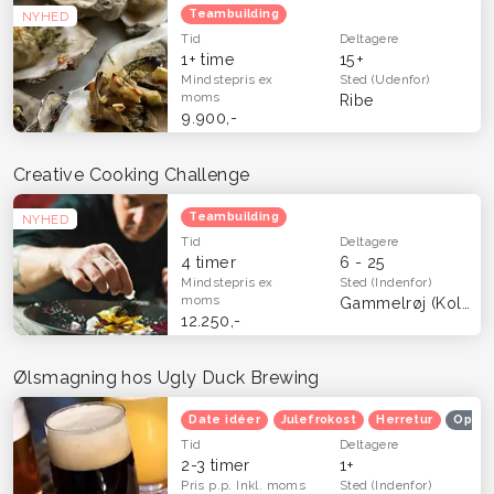
Teambuilding
NYHED
Tid
Deltagere
1+ time
15+
Mindstepris
ex
Sted
(Udenfor)
moms
Ribe
9.900,-
Creative Cooking Challenge
Teambuilding
NYHED
Tid
Deltagere
4 timer
6 - 25
Mindstepris
ex
Sted
(Indenfor)
moms
Gammelrøj (Kolding)
12.250,-
Ølsmagning hos Ugly Duck Brewing
Date idéer
Julefrokost
Herretur
Oplev
Tid
Deltagere
2-3 timer
1+
Pris p.p.
Inkl. moms
Sted
(Indenfor)