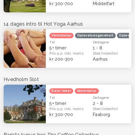
kr 300-700
Middelfart
14 dages intro til Hot Yoga Aarhus
Venindetur
Oplevelsesgavekort
Oplevels
Tid
Deltagere
5+ timer
1 - 8
Pris p.p.
Inkl. moms
Sted
(Indenfor)
kr 200-300
Aarhus
Hvedholm Slot
Date idéer
Venindetur
Tid
Deltagere
5+ timer
2 - 8
Pris p.p.
Inkl. moms
Sted
(Indenfor)
kr 300-700
Faaborg
Barista kursus hos The Coffee Collective