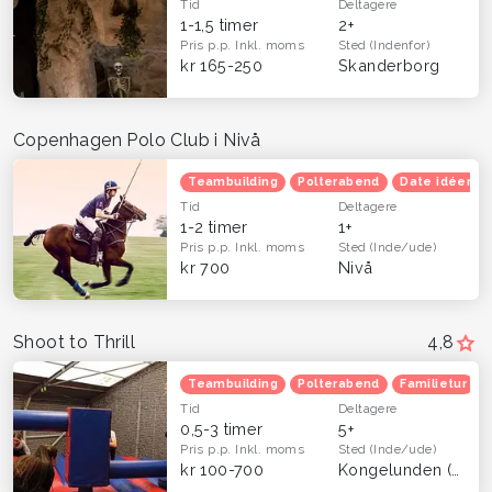
Tid
Deltagere
1-1,5 timer
2+
Pris p.p.
Inkl. moms
Sted
(Indenfor)
kr 165-250
Skanderborg
Copenhagen Polo Club i Nivå
Teambuilding
Polterabend
Date idéer
Tid
Deltagere
1-2 timer
1+
Pris p.p.
Inkl. moms
Sted
(Inde/ude)
kr 700
Nivå
Shoot to Thrill
4,8
Teambuilding
Polterabend
Familietur
Tid
Deltagere
0,5-3 timer
5+
Pris p.p.
Inkl. moms
Sted
(Inde/ude)
kr 100-700
Kongelunden (Dragør)