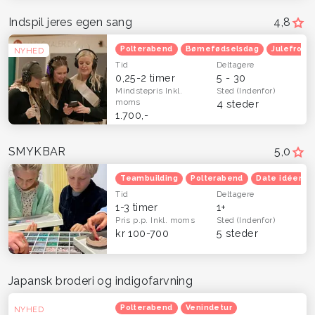
Indspil jeres egen sang
4,8
Polterabend
Børnefødselsdag
Julefroko
NYHED
Tid
Deltagere
0,25-2 timer
5 - 30
Mindstepris
Inkl.
Sted
(Indenfor)
moms
4 steder
1.700,-
SMYKBAR
5,0
Teambuilding
Polterabend
Date idéer
Tid
Deltagere
1-3 timer
1+
Pris p.p.
Inkl. moms
Sted
(Indenfor)
kr 100-700
5 steder
Japansk broderi og indigofarvning
Polterabend
Venindetur
NYHED