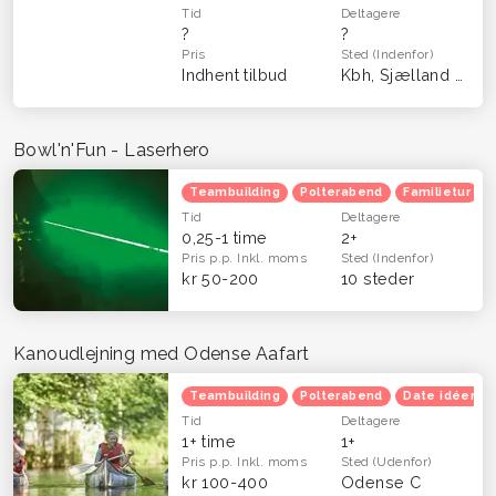
Tid
Deltagere
?
?
Pris
Sted
(Indenfor)
Indhent tilbud
Kbh, Sjælland & Fyn
Bowl'n'Fun - Laserhero
Teambuilding
Polterabend
Familietur
Tid
Deltagere
0,25-1 time
2+
Pris p.p.
Inkl. moms
Sted
(Indenfor)
kr 50-200
10 steder
Kanoudlejning med Odense Aafart
Teambuilding
Polterabend
Date idéer
Tid
Deltagere
1+ time
1+
Pris p.p.
Inkl. moms
Sted
(Udenfor)
kr 100-400
Odense C