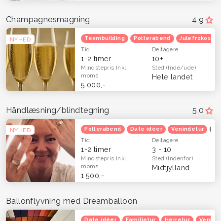
Champagnesmagning
4,9
Teambuilding
Polterabend
Julefrokost
NYHED
Tid
Deltagere
1-2 timer
10+
Mindstepris
Inkl.
Sted
(Inde/ude)
moms
Hele landet
5.000,-
Håndlæsning/blindtegning
5,0
Polterabend
Date idéer
Venindetur
Op
NYHED
Tid
Deltagere
1-2 timer
3 - 10
Mindstepris
Inkl.
Sted
(Indenfor)
moms
Midtjylland
1.500,-
Ballonflyvning med Dreamballoon
Date idéer
Familietur
Herretur
Venind