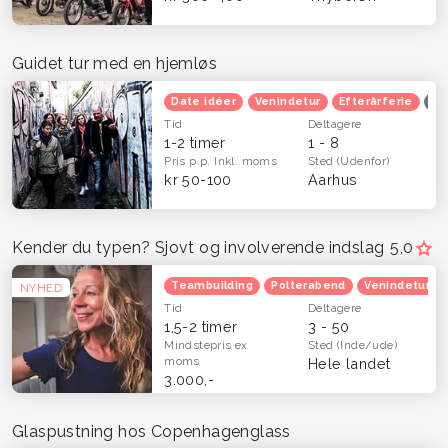
Guidet tur med en hjemløs
Date idéer
Venindetur
Efterårferie
Op
Tid
Deltagere
1-2 timer
1 - 8
Pris p.p.
Inkl. moms
Sted
(Udenfor)
kr 50-100
Aarhus
Kender du typen? Sjovt og involverende indslag
5,0
Teambuilding
Polterabend
Venindetur
NYHED
Tid
Deltagere
1,5-2 timer
3 - 50
Mindstepris
ex
Sted
(Inde/ude)
moms
Hele landet
3.000,-
Glaspustning hos Copenhagenglass