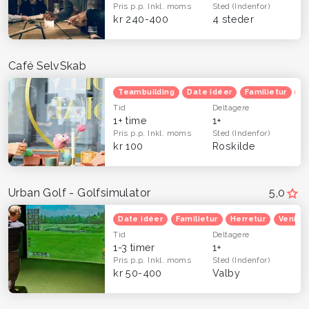
Pris p.p.
Inkl. moms
Sted
(Indenfor)
kr 240-400
4 steder
Café SelvSkab
Teambuilding
Date idéer
Familietur
B
Tid
Deltagere
1+ time
1+
Pris p.p.
Inkl. moms
Sted
(Indenfor)
kr 100
Roskilde
Urban Golf - Golfsimulator
5,0
Date idéer
Familietur
Herretur
Venind
Tid
Deltagere
1-3 timer
1+
Pris p.p.
Inkl. moms
Sted
(Indenfor)
kr 50-400
Valby