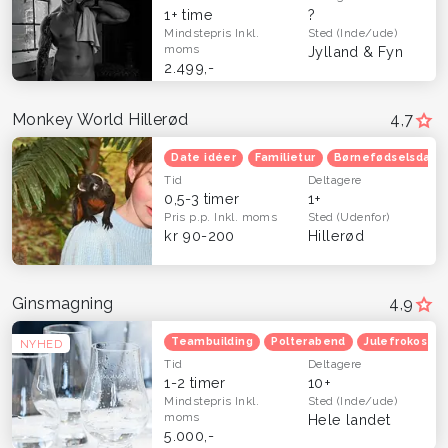
1+ time
?
Mindstepris
Inkl.
Sted
(Inde/ude)
moms
Jylland & Fyn
2.499,-
Monkey World Hillerød
4,7
Date idéer
Familietur
Børnefødselsdag
Tid
Deltagere
0,5-3 timer
1+
Pris p.p.
Inkl. moms
Sted
(Udenfor)
kr 90-200
Hillerød
Ginsmagning
4,9
Teambuilding
Polterabend
Julefrokost
NYHED
Tid
Deltagere
1-2 timer
10+
Mindstepris
Inkl.
Sted
(Inde/ude)
moms
Hele landet
5.000,-