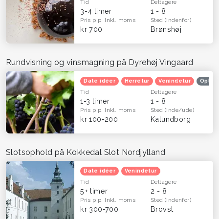
Tid
Deltagere
3-4 timer
1 - 8
Pris p.p.
Inkl. moms
Sted
(Indenfor)
kr 700
Brønshøj
Rundvisning og vinsmagning på Dyrehøj Vingaard
Date idéer
Herretur
Venindetur
Oplev
Tid
Deltagere
1-3 timer
1 - 8
Pris p.p.
Inkl. moms
Sted
(Inde/ude)
kr 100-200
Kalundborg
Slotsophold på Kokkedal Slot Nordjylland
Date idéer
Venindetur
Tid
Deltagere
5+ timer
2 - 8
Pris p.p.
Inkl. moms
Sted
(Indenfor)
kr 300-700
Brovst