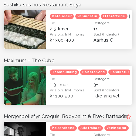
Sushikursus hos Restaurant Soya
Date idéer
Venindetur
Efterårferie
Op
Tid
Deltagere
2-3 timer
1+
Pris p.p.
Inkl. moms
Sted
(Indenfor)
kr 300-400
Aarhus C
Maximum - The Cube
Teambuilding
Polterabend
Familietur
Tid
Deltagere
1-3 timer
3+
Pris p.p.
Inkl. moms
Sted
(Indenfor)
kr 100-200
Ikke angivet
Morgenbollefyr, Croquis, Bodypaint & Fræk Bartender
4,8
Polterabend
Julefrokost
Venindetur
Tid
Deltagere