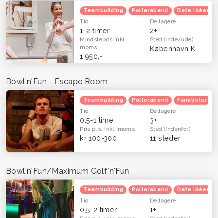
Teambuilding
Polterabend
Date idéer
Tid
Deltagere
1-2 timer
2+
Mindstepris
Inkl.
Sted
(Inde/ude)
moms
København K
1.950,-
Bowl'n'Fun - Escape Room
Teambuilding
Polterabend
Familietur
Tid
Deltagere
0,5-1 time
3+
Pris p.p.
Inkl. moms
Sted
(Indenfor)
kr 100-300
11 steder
Bowl'n'Fun/Maximum Golf'n'Fun
Teambuilding
Polterabend
Date idéer
Tid
Deltagere
0,5-2 timer
1+