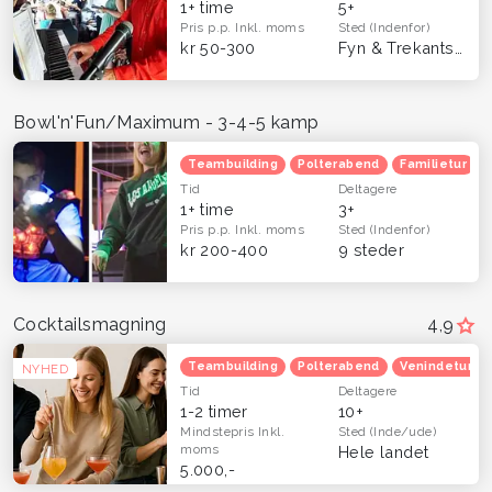
1+ time
5+
Pris p.p.
Inkl. moms
Sted
(Indenfor)
kr 50-300
Fyn & Trekantsområdet
Bowl'n'Fun/Maximum - 3-4-5 kamp
Teambuilding
Polterabend
Familietur
Tid
Deltagere
1+ time
3+
Pris p.p.
Inkl. moms
Sted
(Indenfor)
kr 200-400
9 steder
Cocktailsmagning
4,9
Teambuilding
Polterabend
Venindetur
NYHED
Tid
Deltagere
1-2 timer
10+
Mindstepris
Inkl.
Sted
(Inde/ude)
moms
Hele landet
5.000,-