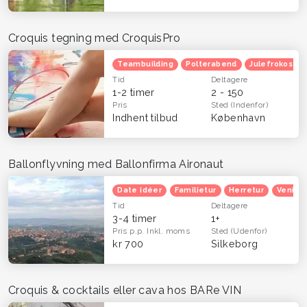
Croquis tegning med CroquisPro
Teambuilding
Polterabend
Julefrokost
Tid
Deltagere
1-2 timer
2 - 150
Pris
Sted
(Indenfor)
Indhent tilbud
København
Ballonflyvning med Ballonfirma Aironaut
Date idéer
Familietur
Herretur
Venind
Tid
Deltagere
3-4 timer
1+
Pris p.p.
Inkl. moms
Sted
(Udenfor)
kr 700
Silkeborg
Croquis & cocktails eller cava hos BARe VIN