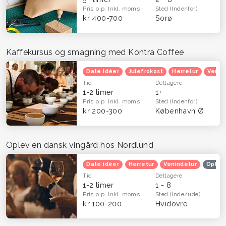
Pris p.p.
Inkl. moms
Sted
(Indenfor)
kr 400-700
Sorø
Kaffekursus og smagning med Kontra Coffee
Date idéer
Julefrokost
Herretur
Venin
Tid
Deltagere
1-2 timer
1+
Pris p.p.
Inkl. moms
Sted
(Indenfor)
kr 200-300
København Ø
Oplev en dansk vingård hos Nordlund
Date idéer
Herretur
Venindetur
Oplev
Tid
Deltagere
1-2 timer
1 - 8
Pris p.p.
Inkl. moms
Sted
(Inde/ude)
kr 100-200
Hvidovre