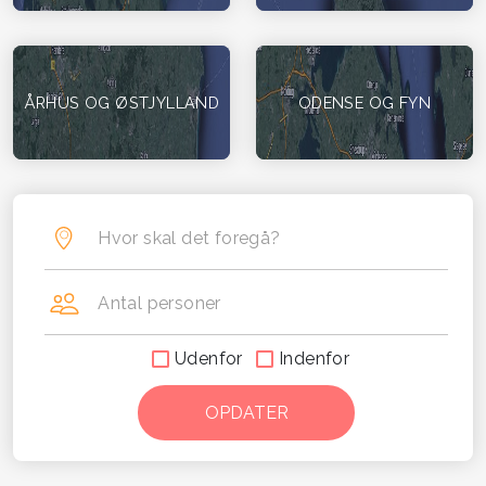
ÅRHUS OG ØSTJYLLAND
ODENSE OG FYN
Hvor skal det foregå?
Antal personer
Udenfor
Indenfor