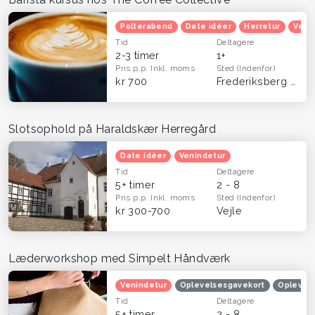
Polterabend
Date idéer
Herretur
Veni
Tid
Deltagere
2-3 timer
1+
Pris p.p.
Inkl. moms
Sted
(Indenfor)
kr 700
Frederiksberg og Aarhus C
Slotsophold på Haraldskær Herregård
Date idéer
Venindetur
Tid
Deltagere
5+ timer
2 - 8
Pris p.p.
Inkl. moms
Sted
(Indenfor)
kr 300-700
Vejle
Læderworkshop med Simpelt Håndværk
Venindetur
Oplevelsesgavekort
Oplevels
Tid
Deltagere
5+ timer
2 - 8