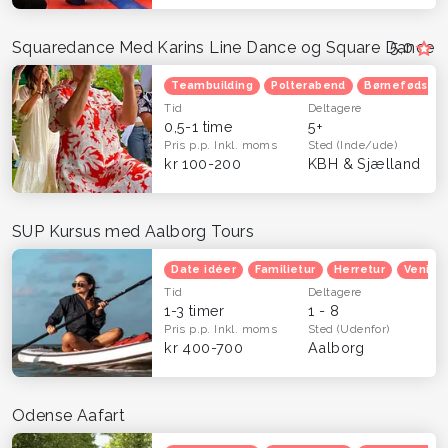
Squaredance Med Karins Line Dance og Square Dance
5,0
Teambuilding
Polterabend
Børnefødsels
Tid
Deltagere
0,5-1 time
5+
Pris p.p.
Inkl. moms
Sted
(Inde/ude)
kr 100-200
KBH & Sjælland
SUP Kursus med Aalborg Tours
Date idéer
Familietur
Herretur
Venind
Tid
Deltagere
1-3 timer
1 - 8
Pris p.p.
Inkl. moms
Sted
(Udenfor)
kr 400-700
Aalborg
Odense Aafart