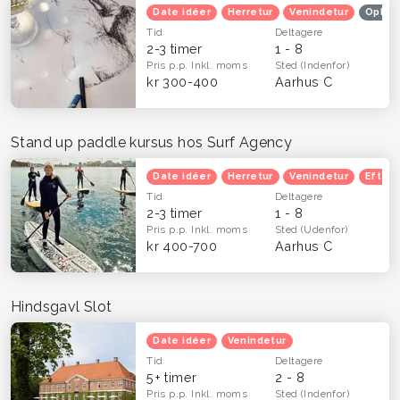
Date idéer
Herretur
Venindetur
Oplev
Tid
Deltagere
2-3 timer
1 - 8
Pris p.p.
Inkl. moms
Sted
(Indenfor)
kr 300-400
Aarhus C
Stand up paddle kursus hos Surf Agency
Date idéer
Herretur
Venindetur
Efterå
Tid
Deltagere
2-3 timer
1 - 8
Pris p.p.
Inkl. moms
Sted
(Udenfor)
kr 400-700
Aarhus C
Hindsgavl Slot
Date idéer
Venindetur
Tid
Deltagere
5+ timer
2 - 8
Pris p.p.
Inkl. moms
Sted
(Indenfor)