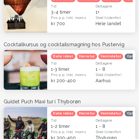
Tid
Deltagere
3-4 timer
1+
Pris p.p.
Inkl. moms
Sted
(Udenfor)
kr 700
Hele landet
Cocktailkursus og cocktailsmagning hos Pustervig
Date idéer
Herretur
Venindetur
Oplev
Tid
Deltagere
1-3 timer
1 - 8
Pris p.p.
Inkl. moms
Sted
(Indenfor)
kr 200-400
Aarhus
Guidet Puch Maxi tur i Thyborøn
Date idéer
Herretur
Venindetur
Oplev
Tid
Deltagere
1-2 timer
1 - 8
Pris p.p.
Inkl. moms
Sted
(Udenfor)
kr 300-400
Thyborøn