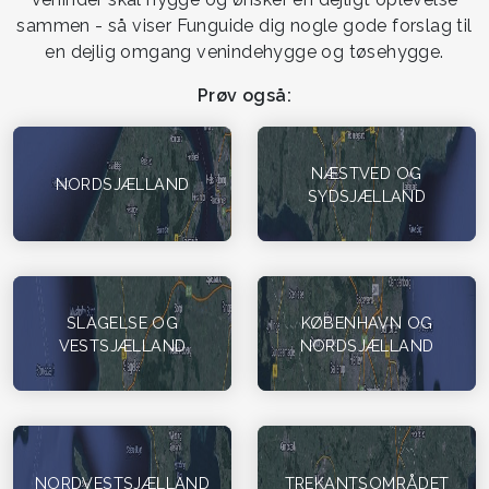
sammen - så viser Funguide dig nogle gode forslag til
en dejlig omgang venindehygge og tøsehygge.
Prøv også:
NÆSTVED OG
NORDSJÆLLAND
SYDSJÆLLAND
SLAGELSE OG
KØBENHAVN OG
VESTSJÆLLAND
NORDSJÆLLAND
NORDVESTSJÆLLAND
TREKANTSOMRÅDET