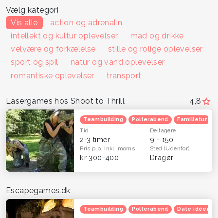
Vælg kategori
Vis alle
action og adrenalin
intellekt og kultur oplevelser
mad og drikke
velvære og forkælelse
stille og rolige oplevelser
sport og spil
natur og vand oplevelser
romantiske oplevelser
transport
Lasergames hos Shoot to Thrill
4,8
Teambuilding
Polterabend
Familietur
Tid
Deltagere
2-3 timer
9 - 150
Pris p.p.
Inkl. moms
Sted
(Udenfor)
kr 300-400
Dragør
Escapegames.dk
Teambuilding
Polterabend
Date idéer