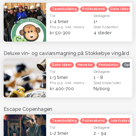
Teambuilding
Polterabend
Date idéer
Tid
Deltagere
1-4 timer
1+
Pris p.p.
Inkl. moms
Sted
(Udenfor)
kr 50-300
4 steder
Deluxe vin- og caviarsmagning på Stokkebye vingård
Date idéer
Herretur
Venindetur
Oplev
Tid
Deltagere
1-3 timer
1 - 8
Pris p.p.
Inkl. moms
Sted
(Inde/ude)
kr 400-700
Nyborg
Escape Copenhagen
Teambuilding
Polterabend
Julefrokost
Tid
Deltagere
1-2 timer
2 - 94