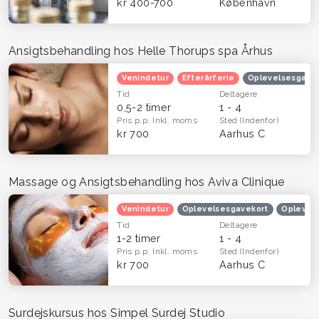
kr 400-700
København
Ansigtsbehandling hos Helle Thorups spa Århus
Venindetur
Efterårferie
Oplevelsesgave
Tid
Deltagere
0,5-2 timer
1 - 4
Pris p.p.
Inkl. moms
Sted
(Indenfor)
kr 700
Aarhus C
Massage og Ansigtsbehandling hos Aviva Clinique
Venindetur
Oplevelsesgavekort
Oplevels
Tid
Deltagere
1-2 timer
1 - 4
Pris p.p.
Inkl. moms
Sted
(Indenfor)
kr 700
Aarhus C
Surdejskursus hos Simpel Surdej Studio