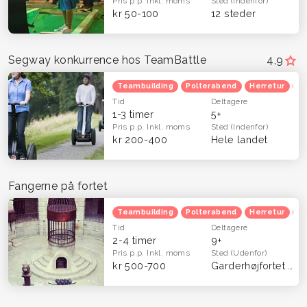
Pris p.p.
Inkl. moms
Sted
(Indenfor)
kr 50-100
12 steder
Segway konkurrence hos TeamBattle
4,9
Teambuilding
Polterabend
Herretur
Ve
Tid
Deltagere
1-3 timer
5+
Pris p.p.
Inkl. moms
Sted
(Indenfor)
kr 200-400
Hele landet
Fangerne på fortet
Teambuilding
Polterabend
Herretur
Ve
Tid
Deltagere
2-4 timer
9+
Pris p.p.
Inkl. moms
Sted
(Udenfor)
kr 500-700
Garderhøjfortet (Gentofte) og Århus (Viby)