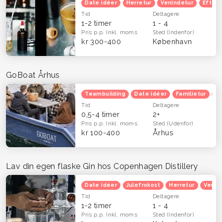
Date idéer
Herretur
Venindetur
Efterå
Tid
Deltagere
1-2 timer
1 - 4
Pris p.p.
Inkl. moms
Sted
(Indenfor)
kr 300-400
København
GoBoat Århus
Teambuilding
Date idéer
Familietur
He
Tid
Deltagere
0,5-4 timer
2+
Pris p.p.
Inkl. moms
Sted
(Udenfor)
kr 100-400
Århus
Lav din egen flaske Gin hos Copenhagen Distillery
Date idéer
Julefrokost
Herretur
Venin
Tid
Deltagere
1-2 timer
1 - 4
Pris p.p.
Inkl. moms
Sted
(Indenfor)