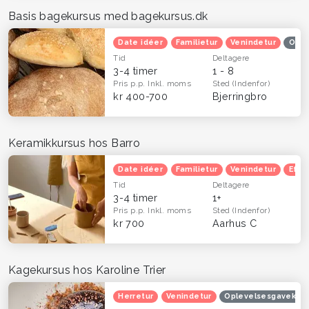
Basis bagekursus med bagekursus.dk
Date idéer
Familietur
Venindetur
Ople
Tid
Deltagere
3-4 timer
1 - 8
Pris p.p.
Inkl. moms
Sted
(Indenfor)
kr 400-700
Bjerringbro
Keramikkursus hos Barro
Date idéer
Familietur
Venindetur
Efte
Tid
Deltagere
3-4 timer
1+
Pris p.p.
Inkl. moms
Sted
(Indenfor)
kr 700
Aarhus C
Kagekursus hos Karoline Trier
Herretur
Venindetur
Oplevelsesgavekort