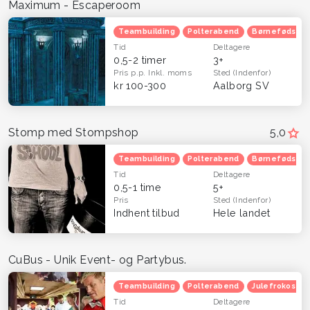
Maximum - Escaperoom
Teambuilding
Polterabend
Børnefødsels
Tid
Deltagere
0,5-2 timer
3+
Pris p.p.
Inkl. moms
Sted
(Indenfor)
kr 100-300
Aalborg SV
Stomp med Stompshop
5,0
Teambuilding
Polterabend
Børnefødsels
Tid
Deltagere
0,5-1 time
5+
Pris
Sted
(Indenfor)
Indhent tilbud
Hele landet
CuBus - Unik Event- og Partybus.
Teambuilding
Polterabend
Julefrokost
Tid
Deltagere