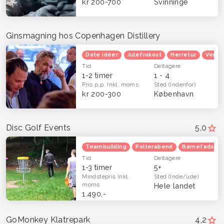
kr 200-700
Svinninge
Ginsmagning hos Copenhagen Distillery
Date idéer
Julefrokost
Herretur
Venin
Tid
Deltagere
1-2 timer
1 - 4
Pris p.p.
Inkl. moms
Sted
(Indenfor)
kr 200-300
København
Disc Golf Events
5,0
Teambuilding
Polterabend
Børnefødsels
Tid
Deltagere
1-3 timer
5+
Mindstepris
Inkl.
Sted
(Inde/ude)
moms
Hele landet
1.490,-
GoMonkey Klatrepark
4,2