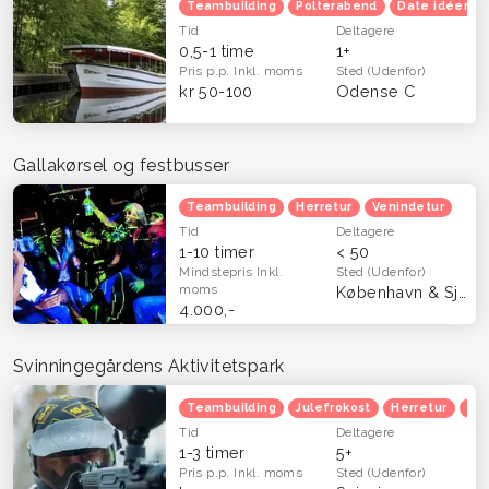
Teambuilding
Polterabend
Date idéer
Tid
Deltagere
0,5-1 time
1+
Pris p.p.
Inkl. moms
Sted
(Udenfor)
kr 50-100
Odense C
Gallakørsel og festbusser
Teambuilding
Herretur
Venindetur
Tid
Deltagere
1-10 timer
< 50
Mindstepris
Inkl.
Sted
(Udenfor)
moms
København & Sjælland
4.000,-
Svinningegårdens Aktivitetspark
Teambuilding
Julefrokost
Herretur
Ven
Tid
Deltagere
1-3 timer
5+
Pris p.p.
Inkl. moms
Sted
(Udenfor)