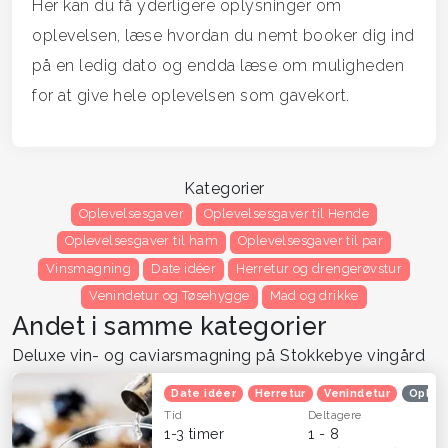
Her kan du få yderligere oplysninger om
oplevelsen, læse hvordan du nemt booker dig ind
på en ledig dato og endda læse om muligheden
for at give hele oplevelsen som gavekort.
Kategorier
Oplevelsesgaver
Oplevelsesgaver til Hende
Oplevelsesgaver til ham
Oplevelsesgaver til par
Vinsmagning
Date idéer
Herretur og drengerøvstur
Venindetur og Tøsehygge
Mad og drikke
Andet i samme kategorier
Deluxe vin- og caviarsmagning på Stokkebye vingård
Date idéer
Herretur
Venindetur
Oplev
Tid
Deltagere
1-3 timer
1 - 8