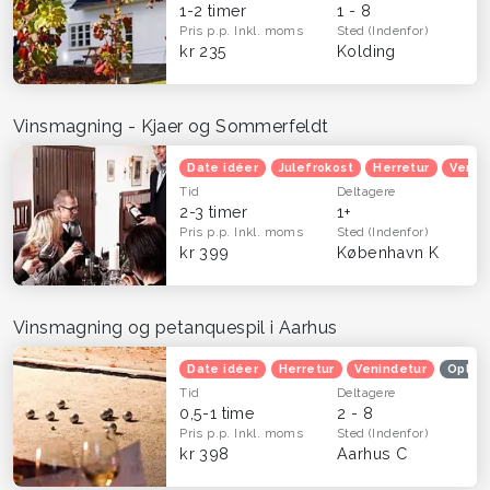
1-2 timer
1 - 8
Pris p.p.
Inkl. moms
Sted
(Indenfor)
kr 235
Kolding
Vinsmagning - Kjaer og Sommerfeldt
Date idéer
Julefrokost
Herretur
Venin
Tid
Deltagere
2-3 timer
1+
Pris p.p.
Inkl. moms
Sted
(Indenfor)
kr 399
København K
Vinsmagning og petanquespil i Aarhus
Date idéer
Herretur
Venindetur
Oplev
Tid
Deltagere
0,5-1 time
2 - 8
Pris p.p.
Inkl. moms
Sted
(Indenfor)
kr 398
Aarhus C