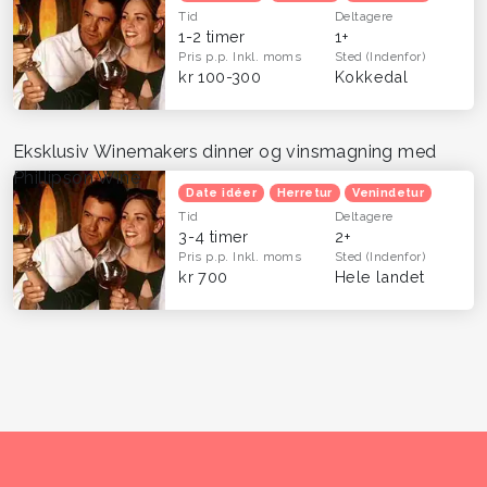
Tid
Deltagere
1-2 timer
1+
Pris p.p.
Inkl. moms
Sted
(Indenfor)
kr 100-300
Kokkedal
Eksklusiv Winemakers dinner og vinsmagning med
Phillipson Wine
Date idéer
Herretur
Venindetur
Tid
Deltagere
3-4 timer
2+
Pris p.p.
Inkl. moms
Sted
(Indenfor)
kr 700
Hele landet