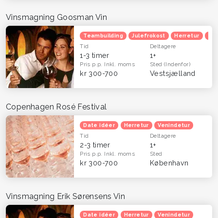
Vinsmagning Goosman Vin
Teambuilding
Julefrokost
Herretur
Ven
Tid
Deltagere
1-3 timer
1+
Pris p.p.
Inkl. moms
Sted
(Indenfor)
kr 300-700
Vestsjælland
Copenhagen Rosé Festival
Date idéer
Herretur
Venindetur
Tid
Deltagere
2-3 timer
1+
Pris p.p.
Inkl. moms
Sted
kr 300-700
København
Vinsmagning Erik Sørensens Vin
Date idéer
Herretur
Venindetur