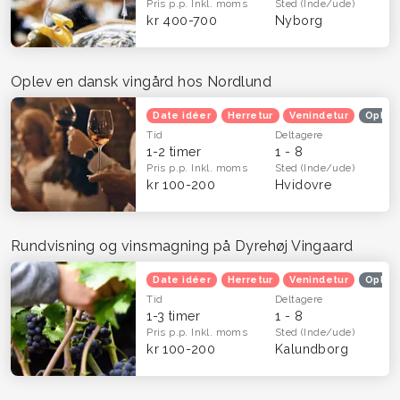
Pris p.p.
Inkl. moms
Sted
(Inde/ude)
kr 400-700
Nyborg
Oplev en dansk vingård hos Nordlund
Date idéer
Herretur
Venindetur
Oplev
Tid
Deltagere
1-2 timer
1 - 8
Pris p.p.
Inkl. moms
Sted
(Inde/ude)
kr 100-200
Hvidovre
Rundvisning og vinsmagning på Dyrehøj Vingaard
Date idéer
Herretur
Venindetur
Oplev
Tid
Deltagere
1-3 timer
1 - 8
Pris p.p.
Inkl. moms
Sted
(Inde/ude)
kr 100-200
Kalundborg