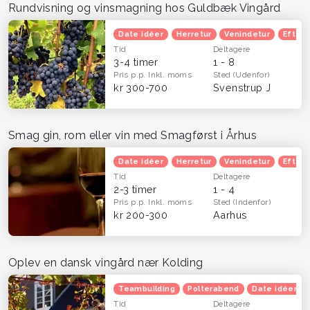
Rundvisning og vinsmagning hos Guldbæk Vingård
Date idéer
Herretur
Venindetur
Efterå
Tid
Deltagere
3-4 timer
1 - 8
Pris p.p.
Inkl. moms
Sted
(Udenfor)
kr 300-700
Svenstrup J
Smag gin, rom eller vin med Smagførst i Århus
Date idéer
Herretur
Venindetur
Efterå
Tid
Deltagere
2-3 timer
1 - 4
Pris p.p.
Inkl. moms
Sted
(Indenfor)
kr 200-300
Aarhus
Oplev en dansk vingård nær Kolding
Teambuilding
Polterabend
Date idéer
Tid
Deltagere