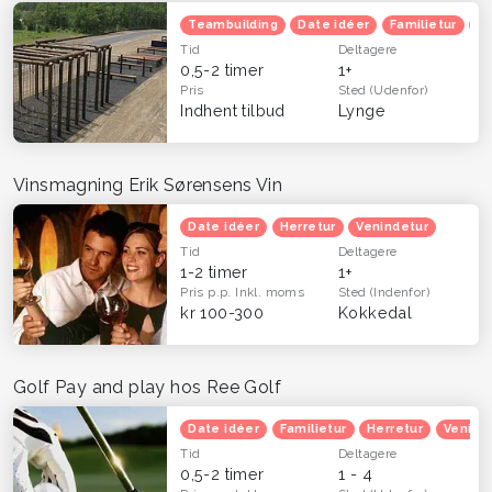
Teambuilding
Date idéer
Familietur
He
Tid
Deltagere
0,5-2 timer
1+
Pris
Sted
(Udenfor)
Indhent tilbud
Lynge
Vinsmagning Erik Sørensens Vin
Date idéer
Herretur
Venindetur
Tid
Deltagere
1-2 timer
1+
Pris p.p.
Inkl. moms
Sted
(Indenfor)
kr 100-300
Kokkedal
Golf Pay and play hos Ree Golf
Date idéer
Familietur
Herretur
Venind
Tid
Deltagere
0,5-2 timer
1 - 4