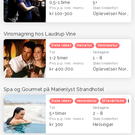
0,5-1 time
5+
Pris p.p.
Inkl. moms
Sted
(Indenfor)
kr 100-300
Oplevelser Nordsjælland
Vinsmagning hos Laudrup Vine
Date idéer
Herretur
Venindetur
Tid
Deltagere
1-2 timer
1 - 8
Pris p.p.
Inkl. moms
Sted
(Indenfor)
kr 400-700
Oplevelser Nordsjælland
Spa og Gourmet på Marienlyst Strandhotel
Date idéer
Venindetur
Efterårferie
Op
Tid
Deltagere
5+ timer
2 - 8
Pris p.p.
Inkl. moms
Sted
(Indenfor)
kr 300
Helsingør