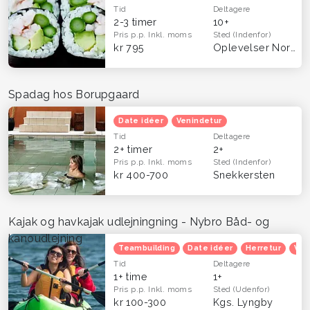
Tid
Deltagere
2-3 timer
10+
Pris p.p.
Inkl. moms
Sted
(Indenfor)
kr 795
Oplevelser Nordsjælland
Spadag hos Borupgaard
Date idéer
Venindetur
Tid
Deltagere
2+ timer
2+
Pris p.p.
Inkl. moms
Sted
(Indenfor)
kr 400-700
Snekkersten
Kajak og havkajak udlejningning - Nybro Båd- og
kanoudlejning
Teambuilding
Date idéer
Herretur
Ven
Tid
Deltagere
1+ time
1+
Pris p.p.
Inkl. moms
Sted
(Udenfor)
kr 100-300
Kgs. Lyngby