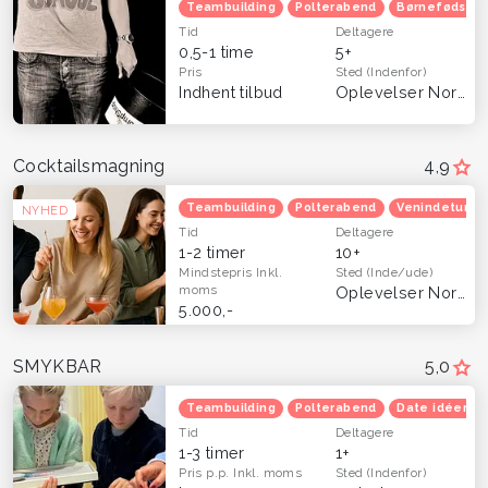
Teambuilding
Polterabend
Børnefødsels
Tid
Deltagere
0,5-1 time
5+
Pris
Sted
(Indenfor)
Indhent tilbud
Oplevelser Nordsjælland
Cocktailsmagning
4,9
Teambuilding
Polterabend
Venindetur
NYHED
Tid
Deltagere
1-2 timer
10+
Mindstepris
Inkl.
Sted
(Inde/ude)
moms
Oplevelser Nordsjælland
5.000,-
SMYKBAR
5,0
Teambuilding
Polterabend
Date idéer
Tid
Deltagere
1-3 timer
1+
Pris p.p.
Inkl. moms
Sted
(Indenfor)