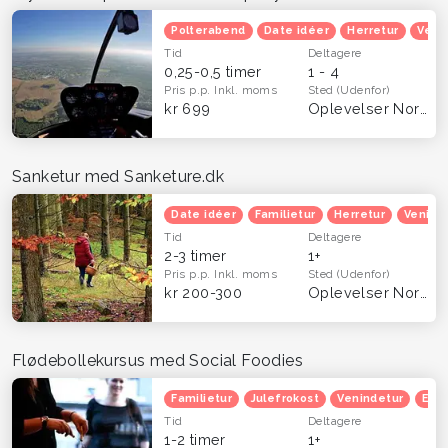
Polterabend
Date idéer
Herretur
Veni
Tid
Deltagere
0,25-0,5 timer
1 - 4
Pris p.p.
Inkl. moms
Sted
(Udenfor)
kr 699
Oplevelser Nordsjælland
Sanketur med Sanketure.dk
Date idéer
Familietur
Herretur
Venind
Tid
Deltagere
2-3 timer
1+
Pris p.p.
Inkl. moms
Sted
(Udenfor)
kr 200-300
Oplevelser Nordsjælland
Flødebollekursus med Social Foodies
Familietur
Julefrokost
Venindetur
Efte
Tid
Deltagere
1-2 timer
1+