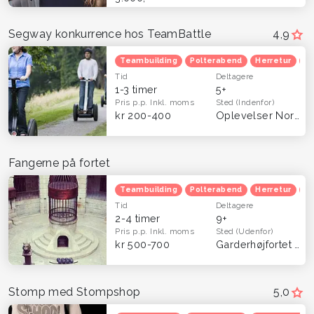
Segway konkurrence hos TeamBattle
4,9
Teambuilding
Polterabend
Herretur
Ve
Tid
Deltagere
1-3 timer
5+
Pris p.p.
Inkl. moms
Sted
(Indenfor)
kr 200-400
Oplevelser Nordsjælland
Fangerne på fortet
Teambuilding
Polterabend
Herretur
Ve
Tid
Deltagere
2-4 timer
9+
Pris p.p.
Inkl. moms
Sted
(Udenfor)
kr 500-700
Garderhøjfortet (Gentofte) og Århus (Viby)
Stomp med Stompshop
5,0