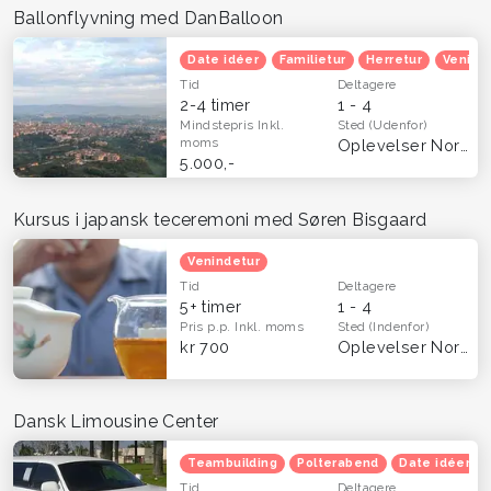
Ballonflyvning med DanBalloon
Date idéer
Familietur
Herretur
Venind
Tid
Deltagere
2-4 timer
1 - 4
Mindstepris
Inkl.
Sted
(Udenfor)
moms
Oplevelser Nordsjælland
5.000,-
Kursus i japansk teceremoni med Søren Bisgaard
Venindetur
Tid
Deltagere
5+ timer
1 - 4
Pris p.p.
Inkl. moms
Sted
(Indenfor)
kr 700
Oplevelser Nordsjælland
Dansk Limousine Center
Teambuilding
Polterabend
Date idéer
Tid
Deltagere