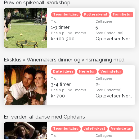
Prøv en spikeball-workshop
Teambuilding
Polterabend
Familietur
Tid
Deltagere
1-3 timer
5+
Pris p.p.
Inkl. moms
Sted
(Inde/ude)
kr 100-300
Oplevelser Nordsjælland
Eksklusiv Winemakers dinner og vinsmagning med
Phillipson Wine
Date idéer
Herretur
Venindetur
Tid
Deltagere
3-4 timer
2+
Pris p.p.
Inkl. moms
Sted
(Indenfor)
kr 700
Oplevelser Nordsjælland
En verden af danse med Cphdans
Teambuilding
Julefrokost
Venindetur
Tid
Deltagere