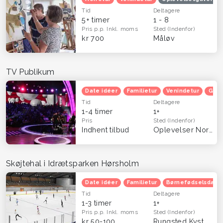
Tid
Deltagere
5+ timer
1 - 8
Pris p.p.
Inkl. moms
Sted
(Indenfor)
kr 700
Måløv
TV Publikum
Date idéer
Familietur
Venindetur
Grat
Tid
Deltagere
1-4 timer
1+
Pris
Sted
(Indenfor)
Indhent tilbud
Oplevelser Nordsjælland
Skøjtehal i Idrætsparken Hørsholm
Date idéer
Familietur
Børnefødselsdag
Tid
Deltagere
1-3 timer
1+
Pris p.p.
Inkl. moms
Sted
(Indenfor)
kr 50-100
Rungsted Kyst