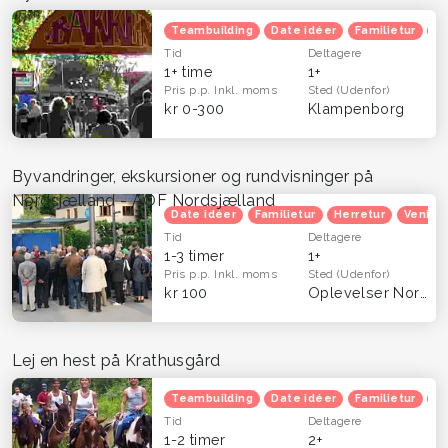
Teambuilding
Date idéer
Familietur
B
Tid
Deltagere
1+ time
1+
Pris p.p.
Inkl. moms
Sted
(Udenfor)
kr 0-300
Klampenborg
Byvandringer, ekskursioner og rundvisninger på
Nordsjælland - AOF Nordsjælland
Date idéer
Familietur
Herretur
Venind
Tid
Deltagere
1-3 timer
1+
Pris p.p.
Inkl. moms
Sted
(Udenfor)
kr 100
Oplevelser Nordsjælland
Lej en hest på Krathusgård
Teambuilding
Date idéer
Familietur
Ve
Tid
Deltagere
1-2 timer
2+