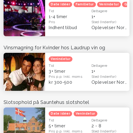
Date idéer
Familietur
Venindetur
Grat
Tid
Deltagere
1-4 timer
1+
Pris
Sted
(Indenfor)
Indhent tilbud
Oplevelser Nordsjælland
Vinsmagning for Kvinder hos Laudrup vin og
gastronomi
Venindetur
Tid
Deltagere
3+ timer
1+
Pris p.p.
Inkl. moms
Sted
(Indenfor)
kr 300-500
Oplevelser Nordsjælland
Slotsophold på Sauntehus slotshotel
Date idéer
Venindetur
Tid
Deltagere
5+ timer
2 - 8
Pris p.p.
Inkl. moms
Sted
(Indenfor)