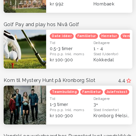
kr 992
Hornbaek
Golf Pay and play hos Nivå Golf
Date idéer
Familietur
Herretur
Venind
Tid
Deltagere
0,5-3 timer
1 - 4
Pris p.p.
Inkl. moms
Sted
(Udenfor)
kr 100-300
Kokkedal
Kom til Mystery Hunt på Kronborg Slot
4,4
Teambuilding
Familietur
Julefrokost
H
Tid
Deltagere
1-3 timer
3+
Pris p.p.
Inkl. moms
Sted
(Indenfor)
kr 100-300
Kronborg (Helsingør)