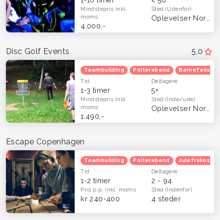
Mindstepris
Inkl.
Sted
(Udenfor)
moms
Oplevelser Nordsjælland
4.000,-
Disc Golf Events
5,0
Teambuilding
Polterabend
Børnefødsels
Tid
Deltagere
1-3 timer
5+
Mindstepris
Inkl.
Sted
(Inde/ude)
moms
Oplevelser Nordsjælland
1.490,-
Escape Copenhagen
Teambuilding
Polterabend
Julefrokost
Tid
Deltagere
1-2 timer
2 - 94
Pris p.p.
Inkl. moms
Sted
(Indenfor)
kr 240-400
4 steder