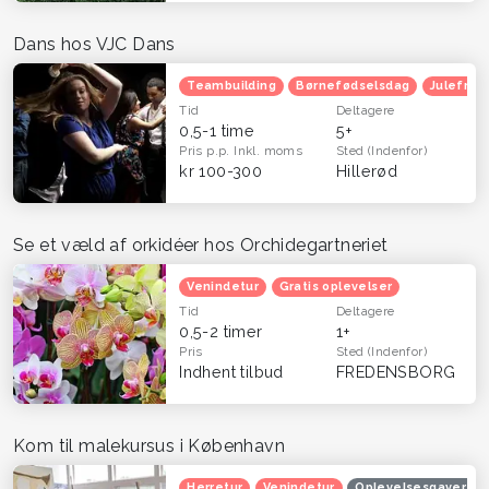
Dans hos VJC Dans
Teambuilding
Børnefødselsdag
Julefrok
Tid
Deltagere
0,5-1 time
5+
Pris p.p.
Inkl. moms
Sted
(Indenfor)
kr 100-300
Hillerød
Se et væld af orkidéer hos Orchidegartneriet
Venindetur
Gratis oplevelser
Tid
Deltagere
0,5-2 timer
1+
Pris
Sted
(Indenfor)
Indhent tilbud
FREDENSBORG
Kom til malekursus i København
Herretur
Venindetur
Oplevelsesgaver til