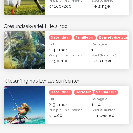
Pris p.p.
Inkl. moms
Sted
(Udenfor)
kr 100-200
Helsinge
Øresundsakvariet i Helsingør
Date idéer
Familietur
Børnefødselsdag
Tid
Deltagere
1-4 timer
1+
Pris p.p.
Inkl. moms
Sted
(Indenfor)
kr 50-100
Helsingør
Kitesurfing hos Lynæs surfcenter
Date idéer
Herretur
Venindetur
Tid
Deltagere
2-3 timer
1 - 4
Pris p.p.
Inkl. moms
Sted
(Udenfor)
kr 400
Hundested