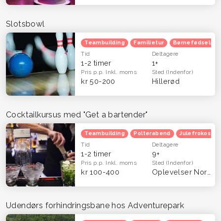
Slotsbowl
Teambuilding
Familietur
Børnefødselsda
Tid
Deltagere
1-2 timer
1+
Pris p.p.
Inkl. moms
Sted
(Indenfor)
kr 50-200
Hillerød
Cocktailkursus med "Get a bartender"
Teambuilding
Polterabend
Julefrokost
Tid
Deltagere
1-2 timer
9+
Pris p.p.
Inkl. moms
Sted
(Indenfor)
kr 100-400
Oplevelser Nordsjælland
Udendørs forhindringsbane hos Adventurepark