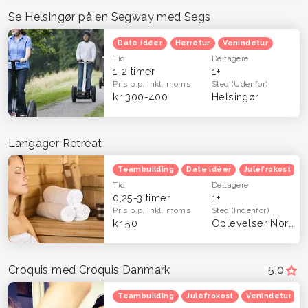
Se Helsingør på en Segway med Segs
Date idéer
Herretur
Venindetur
Tid
Deltagere
1-2 timer
1+
Pris p.p.
Inkl. moms
Sted
(Udenfor)
kr 300-400
Helsingør
Langager Retreat
Teambuilding
Date idéer
Julefrokost
Tid
Deltagere
0,25-3 timer
1+
Pris p.p.
Inkl. moms
Sted
(Indenfor)
kr 50
Oplevelser Nordsjælland
Croquis med Croquis Danmark
5,0
Teambuilding
Julefrokost
Venindetur