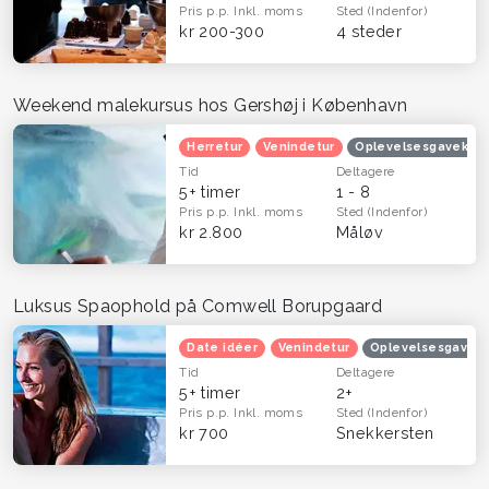
Pris p.p.
Inkl. moms
Sted
(Indenfor)
kr 200-300
4 steder
Weekend malekursus hos Gershøj i København
Herretur
Venindetur
Oplevelsesgavekort
Tid
Deltagere
5+ timer
1 - 8
Pris p.p.
Inkl. moms
Sted
(Indenfor)
kr 2.800
Måløv
Luksus Spaophold på Comwell Borupgaard
Date idéer
Venindetur
Oplevelsesgaver t
Tid
Deltagere
5+ timer
2+
Pris p.p.
Inkl. moms
Sted
(Indenfor)
kr 700
Snekkersten