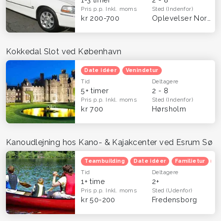
Pris p.p.
Inkl. moms
Sted
(Indenfor)
kr 200-700
Oplevelser Nordsjælland
Kokkedal Slot ved København
Date idéer
Venindetur
Tid
Deltagere
5+ timer
2 - 8
Pris p.p.
Inkl. moms
Sted
(Indenfor)
kr 700
Hørsholm
Kanoudlejning hos Kano- & Kajakcenter ved Esrum Sø
Teambuilding
Date idéer
Familietur
He
Tid
Deltagere
1+ time
2+
Pris p.p.
Inkl. moms
Sted
(Udenfor)
kr 50-200
Fredensborg