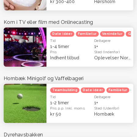
kr 300-400
Hørsholm
Kom i TV eller film med Onlinecasting
Date idéer
Familietur
Venindetur
Grat
Tid
Deltagere
1-4 timer
1+
Pris
Sted
(Indenfor)
Indhent tilbud
Oplevelser Nordsjælland
Hornbæk Minigolf og Vaffelbageri
Teambuilding
Date idéer
Familietur
B
Tid
Deltagere
1-2 timer
1+
Pris p.p.
Inkl. moms
Sted
(Udenfor)
kr 50
Hornbæk
Dyrehavsbakken