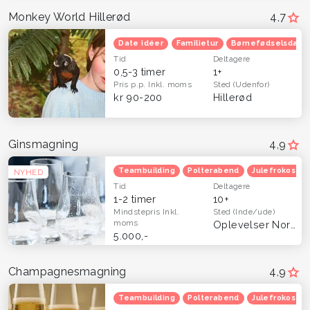
Monkey World Hillerød
4,7
Date idéer
Familietur
Børnefødselsdag
Tid
Deltagere
0,5-3 timer
1+
Pris p.p.
Inkl. moms
Sted
(Udenfor)
kr 90-200
Hillerød
Ginsmagning
4,9
Teambuilding
Polterabend
Julefrokost
NYHED
Tid
Deltagere
1-2 timer
10+
Mindstepris
Inkl.
Sted
(Inde/ude)
moms
Oplevelser Nordsjælland
5.000,-
Champagnesmagning
4,9
Teambuilding
Polterabend
Julefrokost