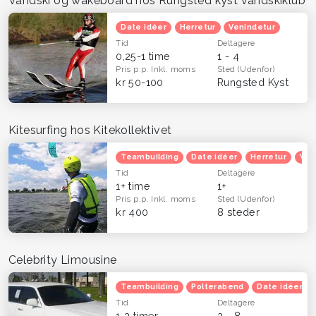
Vandski og wakeboard hos Rungsted kyst vandskiklub
Date idéer
Herretur
Venindetur
Tid
Deltagere
0,25-1 time
1 - 4
Pris p.p.
Inkl. moms
Sted
(Udenfor)
kr 50-100
Rungsted Kyst
Kitesurfing hos Kitekollektivet
Teambuilding
Date idéer
Herretur
Ven
Tid
Deltagere
1+ time
1+
Pris p.p.
Inkl. moms
Sted
(Udenfor)
kr 400
8 steder
Celebrity Limousine
Teambuilding
Polterabend
Date idéer
Tid
Deltagere
1-3 timer
2 - 8