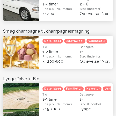
1-3 timer
2 - 8
Pris p.p.
Inkl. moms
Sted
(Indenfor)
kr 200
Oplevelser Nordsjælland
Smag champagne til champagnesmagning
Date idéer
Julefrokost
Venindetur
Tid
Deltagere
1-2 timer
1+
Pris p.p.
Inkl. moms
Sted
(Indenfor)
kr 200-600
Oplevelser Nordsjælland
Lynge Drive In Bio
Date idéer
Familietur
Herretur
Venind
Tid
Deltagere
1-3 timer
1+
Pris p.p.
Inkl. moms
Sted
(Udenfor)
kr 50-100
Lynge