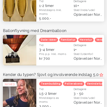
Tid
Deltagere
1-2 timer
10+
Mindstepris
Inkl.
Sted
(Inde/ude)
moms
Oplevelser Nordsjælland
5.000,-
Ballonflyvning med Dreamballoon
Date idéer
Familietur
Herretur
Venind
Tid
Deltagere
3-4 timer
1+
Pris p.p.
Inkl. moms
Sted
(Udenfor)
kr 700
Oplevelser Nordsjælland
Kender du typen? Sjovt og involverende indslag
5,0
Teambuilding
Polterabend
Venindetur
NYHED
Tid
Deltagere
1,5-2 timer
3 - 50
Mindstepris
ex
Sted
(Inde/ude)
moms
Oplevelser Nordsjælland
3.000,-