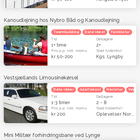
Kanoudlejning hos Nybro Båd og Kanoudlejning
Teambuilding
Date idéer
Familietur
He
Tid
Deltagere
1+ time
2+
Pris p.p.
Inkl. moms
Sted
(Udenfor)
kr 50-200
Kgs. Lyngby
Vestsjællands Limousinekørsel
Date idéer
Julefrokost
Herretur
Venin
Tid
Deltagere
1-3 timer
2 - 8
Pris p.p.
Inkl. moms
Sted
(Indenfor)
kr 200
Oplevelser Nordsjælland
Mini Militær forhindringsbane ved Lynge