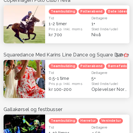
Copenhagen Polo Club i Nivå
Teambuilding
Polterabend
Date idéer
Tid
Deltagere
1-2 timer
1+
Pris p.p.
Inkl. moms
Sted
(Inde/ude)
kr 700
Nivå
Squaredance Med Karins Line Dance og Square Dance
5,0
Teambuilding
Polterabend
Børnefødsels
Tid
Deltagere
0,5-1 time
5+
Pris p.p.
Inkl. moms
Sted
(Inde/ude)
kr 100-200
Oplevelser Nordsjælland
Gallakørsel og festbusser
Teambuilding
Herretur
Venindetur
Tid
Deltagere
1-10 timer
< 50