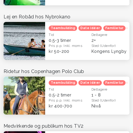
Lej en Robåd hos Nybrokano
Teambuilding
Date idéer
Familietur
He
Tid
Deltagere
0,5-3 timer
2+
Pris p.p.
Inkl. moms
Sted
(Udenfor)
kr 50-200
Kongens Lyngby
Ridetur hos Copenhagen Polo Club
Teambuilding
Date idéer
Familietur
Ve
Tid
Deltagere
0,5-2 timer
1 - 8
Pris p.p.
Inkl. moms
Sted
(Udenfor)
kr 400-700
Nivå
Medvirkende og publikum hos TV2