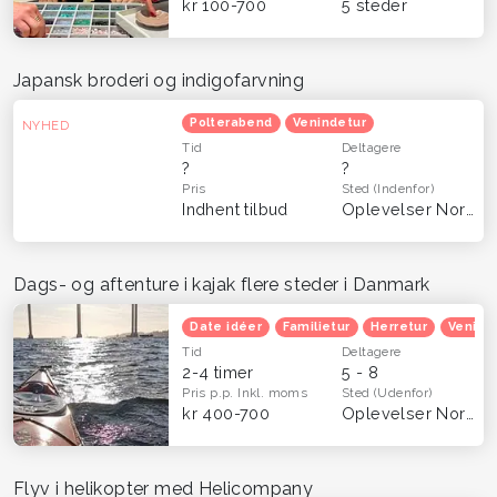
kr 100-700
5 steder
Japansk broderi og indigofarvning
Polterabend
Venindetur
NYHED
Tid
Deltagere
?
?
Pris
Sted
(Indenfor)
Indhent tilbud
Oplevelser Nordsjælland
Dags- og aftenture i kajak flere steder i Danmark
Date idéer
Familietur
Herretur
Venind
Tid
Deltagere
2-4 timer
5 - 8
Pris p.p.
Inkl. moms
Sted
(Udenfor)
kr 400-700
Oplevelser Nordsjælland
Flyv i helikopter med Helicompany