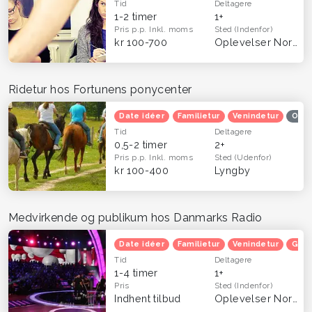
Tid
Deltagere
1-2 timer
1+
Pris p.p.
Inkl. moms
Sted
(Indenfor)
kr 100-700
Oplevelser Nordsjælland
Ridetur hos Fortunens ponycenter
Date idéer
Familietur
Venindetur
Ople
Tid
Deltagere
0,5-2 timer
2+
Pris p.p.
Inkl. moms
Sted
(Udenfor)
kr 100-400
Lyngby
Medvirkende og publikum hos Danmarks Radio
Date idéer
Familietur
Venindetur
Grat
Tid
Deltagere
1-4 timer
1+
Pris
Sted
(Indenfor)
Indhent tilbud
Oplevelser Nordsjælland