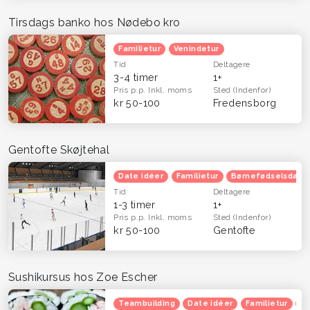
Tirsdags banko hos Nødebo kro
Familietur
Venindetur
Tid
Deltagere
3-4 timer
1+
Pris p.p.
Inkl. moms
Sted
(Indenfor)
kr 50-100
Fredensborg
Gentofte Skøjtehal
Date idéer
Familietur
Børnefødselsdag
Tid
Deltagere
1-3 timer
1+
Pris p.p.
Inkl. moms
Sted
(Indenfor)
kr 50-100
Gentofte
Sushikursus hos Zoe Escher
Teambuilding
Date idéer
Familietur
Ju