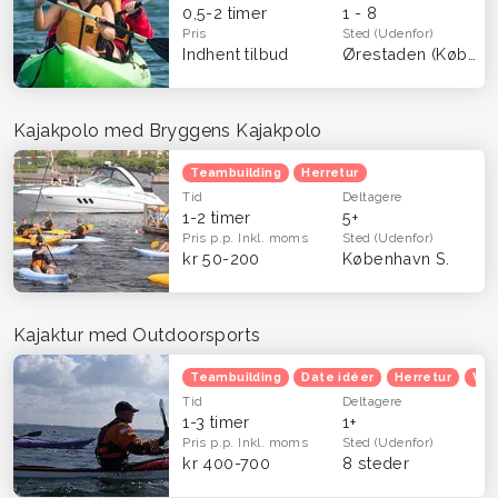
0,5-2 timer
1 - 8
Pris
Sted
(Udenfor)
Indhent tilbud
Ørestaden (København)
Kajakpolo med Bryggens Kajakpolo
Teambuilding
Herretur
Tid
Deltagere
1-2 timer
5+
Pris p.p.
Inkl. moms
Sted
(Udenfor)
kr 50-200
København S.
Kajaktur med Outdoorsports
Teambuilding
Date idéer
Herretur
Ven
Tid
Deltagere
1-3 timer
1+
Pris p.p.
Inkl. moms
Sted
(Udenfor)
kr 400-700
8 steder