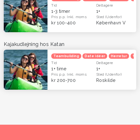
Tid
Deltagere
1-3 timer
1+
Pris p.p.
Inkl. moms
Sted
(Udenfor)
kr 100-400
København V
Kajakudlejning hos Katan
Teambuilding
Date idéer
Herretur
Ven
Tid
Deltagere
1+ time
1+
Pris p.p.
Inkl. moms
Sted
(Udenfor)
kr 200-700
Roskilde