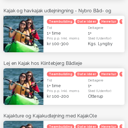
Kajak og havkajak udlejningning - Nybro Båd- og
kanoudlejning
Teambuilding
Date idéer
Herretur
Ven
Tid
Deltagere
1+ time
1+
Pris p.p.
Inkl. moms
Sted
(Udenfor)
kr 100-300
Kgs. Lyngby
Lej en Kajak hos Klintebjerg Bådleje
Teambuilding
Date idéer
Herretur
Ven
Tid
Deltagere
1+ time
1+
Pris p.p.
Inkl. moms
Sted
(Udenfor)
kr 100-200
Otterup
Kajakture og Kajakudlejning med KajakOle
Teambuilding
Date idéer
Herretur
Ven