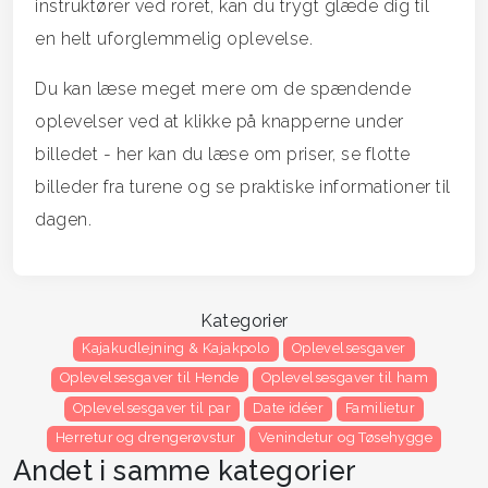
instruktører ved roret, kan du trygt glæde dig til
en helt uforglemmelig oplevelse.
Du kan læse meget mere om de spændende
oplevelser ved at klikke på knapperne under
billedet - her kan du læse om priser, se flotte
billeder fra turene og se praktiske informationer til
dagen.
Kategorier
Kajakudlejning & Kajakpolo
Oplevelsesgaver
Oplevelsesgaver til Hende
Oplevelsesgaver til ham
Oplevelsesgaver til par
Date idéer
Familietur
Herretur og drengerøvstur
Venindetur og Tøsehygge
Andet i samme kategorier