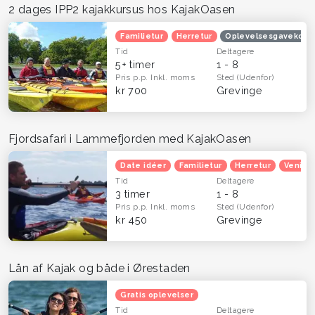
2 dages IPP2 kajakkursus hos KajakOasen
Familietur
Herretur
Oplevelsesgavekort
Tid
Deltagere
5+ timer
1 - 8
Pris p.p.
Inkl. moms
Sted
(Udenfor)
kr 700
Grevinge
Fjordsafari i Lammefjorden med KajakOasen
Date idéer
Familietur
Herretur
Venind
Tid
Deltagere
3 timer
1 - 8
Pris p.p.
Inkl. moms
Sted
(Udenfor)
kr 450
Grevinge
Lån af Kajak og både i Ørestaden
Gratis oplevelser
Tid
Deltagere