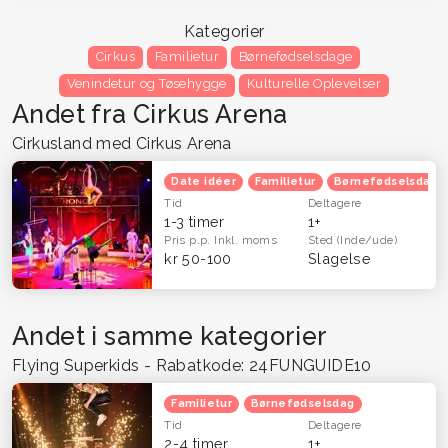
Kategorier
Cirkus
Familietur
Børnefødselsdage
Venindetur og Tøsehygge
Kulturelle Oplevelser
Andet fra Cirkus Arena
Cirkusland med Cirkus Arena
Date idéer
Familietur
Børnefødselsdag
Tid
Deltagere
1-3 timer
1+
Pris p.p.
Inkl. moms
Sted
(Inde/ude)
kr 50-100
Slagelse
Andet i samme kategorier
Flying Superkids - Rabatkode: 24FUNGUIDE10
Familietur
Børnefødselsdag
Tid
Deltagere
2-4 timer
1+