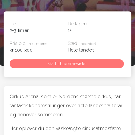
Tid
Deltagere
2-3 timer
1+
Pris p.p.
Sted
Inkl. moms
(Indenfor)
kr 100-300
Hele landet
Gå til hjemmeside
Cirkus Arena, som er Nordens største cirkus, har
fantastiske forestillinger over hele landet fra forår
og henover sommeren.
Her oplever du den vaskeægte cirkusatmosfære