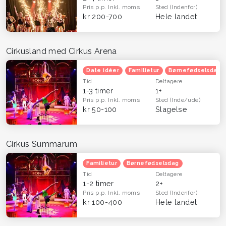
Pris p.p.
Inkl. moms
Sted
(Indenfor)
kr 200-700
Hele landet
Cirkusland med Cirkus Arena
Date idéer
Familietur
Børnefødselsdag
Tid
Deltagere
1-3 timer
1+
Pris p.p.
Inkl. moms
Sted
(Inde/ude)
kr 50-100
Slagelse
Cirkus Summarum
Familietur
Børnefødselsdag
Tid
Deltagere
1-2 timer
2+
Pris p.p.
Inkl. moms
Sted
(Indenfor)
kr 100-400
Hele landet