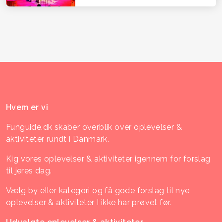
Hvem er vi
Funguide.dk skaber overblik over oplevelser &
aktiviteter rundt i Danmark.
Kig vores oplevelser & aktiviteter igennem for forslag
til jeres dag.
Vælg by eller kategori og få gode forslag til nye
oplevelser & aktiviteter I ikke har prøvet før.