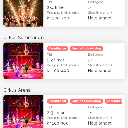
Tid
Deltagere
2-4 timer
1+
Pris p.p.
Inkl. moms
Sted
(Indenfor)
kr 200-700
Hele landet
Cirkus Summarum
Familietur
Børnefødselsdag
Tid
Deltagere
1-2 timer
2+
Pris p.p.
Inkl. moms
Sted
(Indenfor)
kr 100-400
Hele landet
Cirkus Arena
Familietur
Børnefødselsdag
Venindetur
Tid
Deltagere
2-3 timer
1+
Pris p.p.
Inkl. moms
Sted
(Indenfor)
kr 100-300
Hele landet