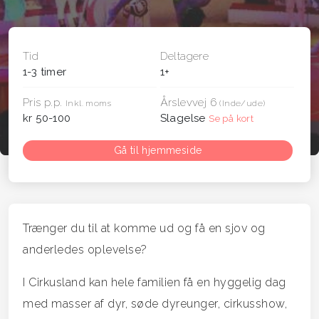
Tid
Deltagere
1-3 timer
1+
Pris p.p.
Årslevvej 6
Inkl. moms
(Inde/ude)
kr 50-100
Slagelse
Se på kort
Gå til hjemmeside
Trænger du til at komme ud og få en sjov og
anderledes oplevelse?
I Cirkusland kan hele familien få en hyggelig dag
med masser af dyr, søde dyreunger, cirkusshow,