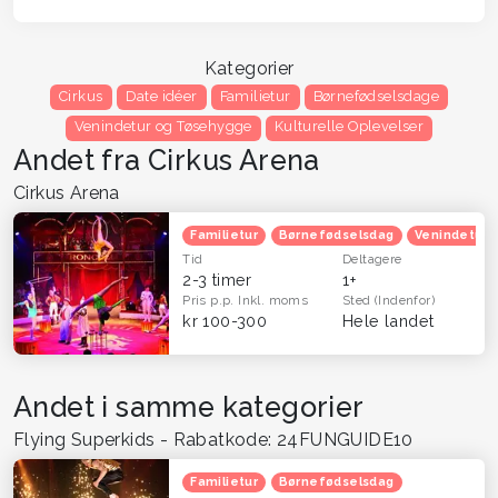
Kategorier
Cirkus
Date idéer
Familietur
Børnefødselsdage
Venindetur og Tøsehygge
Kulturelle Oplevelser
Andet fra Cirkus Arena
Cirkus Arena
Familietur
Børnefødselsdag
Venindetur
Tid
Deltagere
2-3 timer
1+
Pris p.p.
Inkl. moms
Sted
(Indenfor)
kr 100-300
Hele landet
Andet i samme kategorier
Flying Superkids - Rabatkode: 24FUNGUIDE10
Familietur
Børnefødselsdag