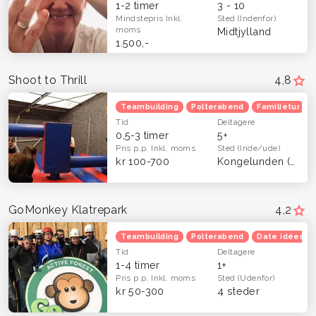
1-2 timer
3 - 10
Mindstepris
Inkl.
Sted
(Indenfor)
moms
Midtjylland
1.500,-
Shoot to Thrill
4,8
Teambuilding
Polterabend
Familietur
Tid
Deltagere
0,5-3 timer
5+
Pris p.p.
Inkl. moms
Sted
(Inde/ude)
kr 100-700
Kongelunden (Dragør)
GoMonkey Klatrepark
4,2
Teambuilding
Polterabend
Date idéer
Tid
Deltagere
1-4 timer
1+
Pris p.p.
Inkl. moms
Sted
(Udenfor)
kr 50-300
4 steder