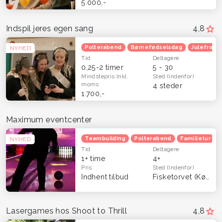
5.000,-
Indspil jeres egen sang
4,8
Polterabend
Børnefødselsdag
Julefroko
NYHED
Tid
Deltagere
0,25-2 timer
5 - 30
Mindstepris
Inkl.
Sted
(Indenfor)
moms
4 steder
1.700,-
Maximum eventcenter
Teambuilding
Polterabend
Familietur
NYHED
Tid
Deltagere
1+ time
4+
Pris
Sted
(Indenfor)
Indhent tilbud
Fisketorvet (København)
Lasergames hos Shoot to Thrill
4,8