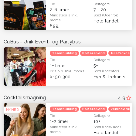
Tid
Deltagere
2-6 timer
7 - 20
Mindstepris
Inkl.
Sted
(Udenfor)
moms
Hele landet
899,-
CuBus - Unik Event- og Partybus.
Teambuilding
Polterabend
Julefrokost
Tid
Deltagere
1+ time
5+
Pris p.p.
Inkl. moms
Sted
(Indenfor)
kr 50-300
Fyn & Trekantsområdet
Cocktailsmagning
4,9
Teambuilding
Polterabend
Venindetur
NYHED
Tid
Deltagere
1-2 timer
10+
Mindstepris
Inkl.
Sted
(Inde/ude)
moms
Hele landet