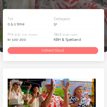
Tid
Deltagere
0,5-1 time
5+
Pris p.p.
Sted
Inkl. moms
(Inde/ude)
kr 100-200
KBH & Sjælland
Indhent tilbud