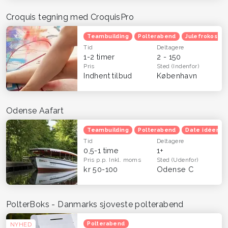
Croquis tegning med CroquisPro
Teambuilding
Polterabend
Julefrokost
Tid
Deltagere
1-2 timer
2 - 150
Pris
Sted
(Indenfor)
Indhent tilbud
København
Odense Aafart
Teambuilding
Polterabend
Date idéer
Tid
Deltagere
0,5-1 time
1+
Pris p.p.
Inkl. moms
Sted
(Udenfor)
kr 50-100
Odense C
PolterBoks - Danmarks sjoveste polterabend
Polterabend
NYHED