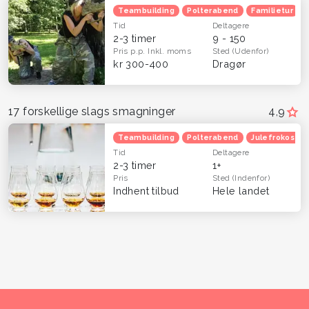
Teambuilding
Polterabend
Familietur
Tid
Deltagere
2-3 timer
9 - 150
Pris p.p.
Inkl. moms
Sted
(Udenfor)
kr 300-400
Dragør
17 forskellige slags smagninger
4,9
Teambuilding
Polterabend
Julefrokost
Tid
Deltagere
2-3 timer
1+
Pris
Sted
(Indenfor)
Indhent tilbud
Hele landet