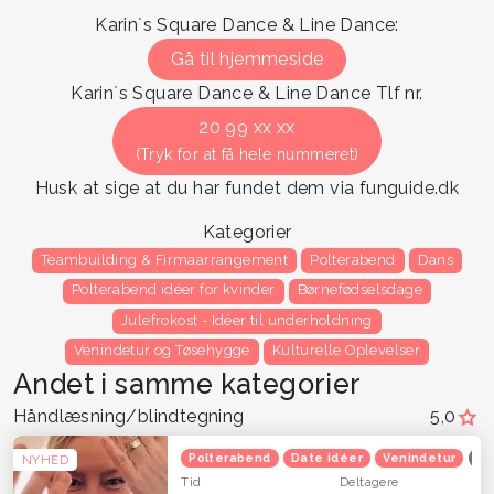
Karin`s Square Dance & Line Dance:
Gå til hjemmeside
Karin`s Square Dance & Line Dance Tlf nr.
20 99 xx xx
(Tryk for at få hele nummeret)
Husk at sige at du har fundet dem via funguide.dk
Kategorier
Teambuilding & Firmaarrangement
Polterabend
Dans
Polterabend idéer for kvinder
Børnefødselsdage
Julefrokost - Idéer til underholdning
Venindetur og Tøsehygge
Kulturelle Oplevelser
Andet i samme kategorier
Håndlæsning/blindtegning
5,0
Polterabend
Date idéer
Venindetur
Op
NYHED
Tid
Deltagere