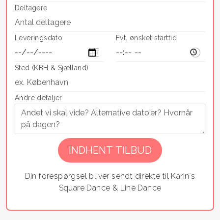
Deltagere
Leveringsdato
Evt. ønsket starttid
Sted (KBH & Sjælland)
Andre detaljer
If you
are a
human,
ignore
Din forespørgsel bliver sendt direkte til Karin`s
this
Square Dance & Line Dance
field