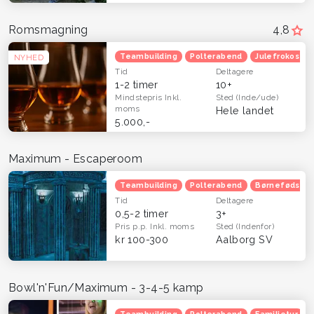
Romsmagning
4,8
Teambuilding
Polterabend
Julefrokost
NYHED
Tid
Deltagere
1-2 timer
10+
Mindstepris
Inkl.
Sted
(Inde/ude)
moms
Hele landet
5.000,-
Maximum - Escaperoom
Teambuilding
Polterabend
Børnefødsels
Tid
Deltagere
0,5-2 timer
3+
Pris p.p.
Inkl. moms
Sted
(Indenfor)
kr 100-300
Aalborg SV
Bowl'n'Fun/Maximum - 3-4-5 kamp