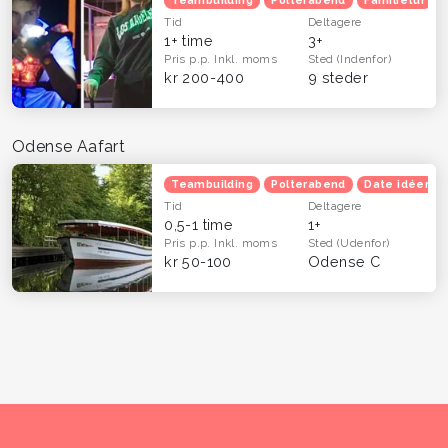
Teambuilding
Polterabend
Familietur
Tid
Deltagere
1+ time
3+
Pris p.p.
Inkl. moms
Sted
(Indenfor)
kr 200-400
9 steder
Odense Aafart
Teambuilding
Polterabend
Date idéer
Tid
Deltagere
0,5-1 time
1+
Pris p.p.
Inkl. moms
Sted
(Udenfor)
kr 50-100
Odense C