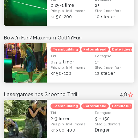
0,25-1 time
2+
Pris p.p.
Inkl. moms
Sted
(Indenfor)
kr 50-200
10 steder
Bowl'n'Fun/Maximum Golf'n'Fun
Teambuilding
Polterabend
Date idéer
Tid
Deltagere
0,5-2 timer
1+
Pris p.p.
Inkl. moms
Sted
(Indenfor)
kr 50-100
12 steder
Lasergames hos Shoot to Thrill
4,8
Teambuilding
Polterabend
Familietur
Tid
Deltagere
2-3 timer
9 - 150
Pris p.p.
Inkl. moms
Sted
(Udenfor)
kr 300-400
Dragør