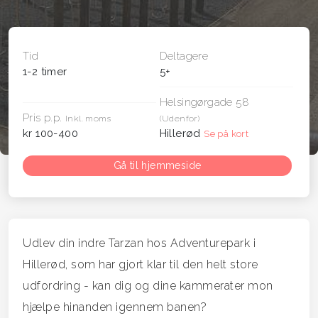
Tid
Deltagere
1-2 timer
5+
Helsingørgade 58
Pris p.p.
Inkl. moms
(Udenfor)
kr 100-400
Hillerød
Se på kort
Gå til hjemmeside
Udlev din indre Tarzan hos Adventurepark i
Hillerød, som har gjort klar til den helt store
udfordring - kan dig og dine kammerater mon
hjælpe hinanden igennem banen?