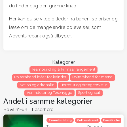
du finder bag den grønne knap.
Her kan du se vilde billeder fra banen, se priser og
læse om de mange andre oplevelser, som
Adventurepark også tilbyder.
Kategorier
Teambuilding & Firmaarrangement
Polterabend idéer for kvinder
Polterabend for mænd
Action og adrenalin
Herretur og drengerøvstur
Venindetur og Tøsehygge
Sport og spil
Andet i samme kategorier
Bowl'n'Fun - Laserhero
Teambuilding
Polterabend
Familietur
Tid
Deltagere