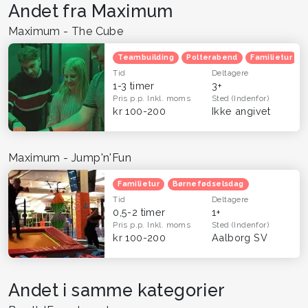
Andet fra Maximum
Maximum - The Cube
Teambuilding
Polterabend
Familietur
Tid
Deltagere
1-3 timer
3+
Pris p.p.
Inkl. moms
Sted
(Indenfor)
kr 100-200
Ikke angivet
Maximum - Jump'n'Fun
Familietur
Børnefødselsdag
Tid
Deltagere
0,5-2 timer
1+
Pris p.p.
Inkl. moms
Sted
(Indenfor)
kr 100-200
Aalborg SV
Andet i samme kategorier