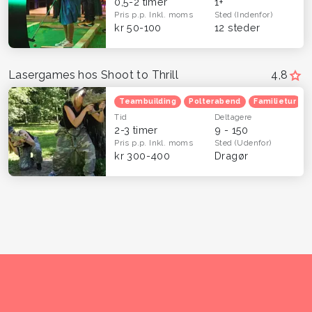
0,5-2 timer
1+
Pris p.p.
Inkl. moms
Sted
(Indenfor)
kr 50-100
12 steder
Lasergames hos Shoot to Thrill
4,8
Teambuilding
Polterabend
Familietur
Tid
Deltagere
2-3 timer
9 - 150
Pris p.p.
Inkl. moms
Sted
(Udenfor)
kr 300-400
Dragør