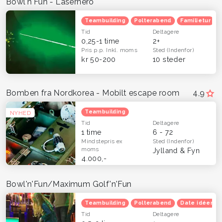
Bowl'n'Fun - Laserhero
Teambuilding
Polterabend
Familietur
Tid
Deltagere
0,25-1 time
2+
Pris p.p.
Inkl. moms
Sted
(Indenfor)
kr 50-200
10 steder
Bomben fra Nordkorea - Mobilt escape room
4,9
Teambuilding
NYHED
Tid
Deltagere
1 time
6 - 72
Mindstepris
ex
Sted
(Indenfor)
moms
Jylland & Fyn
4.000,-
Bowl'n'Fun/Maximum Golf'n'Fun
Teambuilding
Polterabend
Date idéer
Tid
Deltagere