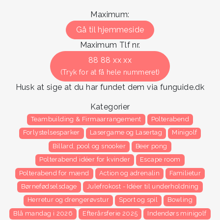
Maximum:
Gå til hjemmeside
Maximum Tlf nr.
88 88 xx xx
(Tryk for at få hele nummeret)
Husk at sige at du har fundet dem via funguide.dk
Kategorier
Teambuilding & Firmaarrangement
Polterabend
Forlystelsesparker
Lasergame og Lasertag
Minigolf
Billard, pool og snooker
Beer pong
Polterabend idéer for kvinder
Escape room
Polterabend for mænd
Action og adrenalin
Familietur
Børnefødselsdage
Julefrokost - Idéer til underholdning
Herretur og drengerøvstur
Sport og spil
Bowling
Blå mandag i 2026
Efterårsferie 2025
Indendørs minigolf