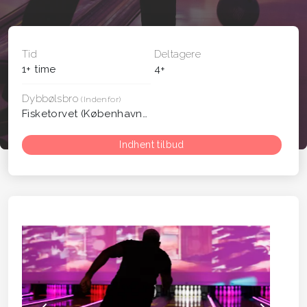
Tid
Deltagere
1+ time
4+
Dybbølsbro
(Indenfor)
Fisketorvet (København)
Se på kort
Indhent tilbud