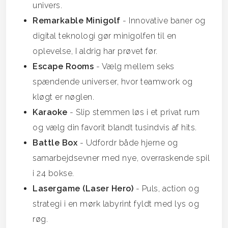
univers.
Remarkable Minigolf
- Innovative baner og
digital teknologi gør minigolfen til en
oplevelse, I aldrig har prøvet før.
Escape Rooms
- Vælg mellem seks
spændende universer, hvor teamwork og
kløgt er nøglen.
Karaoke
- Slip stemmen løs i et privat rum
og vælg din favorit blandt tusindvis af hits.
Battle Box
- Udfordr både hjerne og
samarbejdsevner med nye, overraskende spil
i 24 bokse.
Lasergame (Laser Hero)
- Puls, action og
strategi i en mørk labyrint fyldt med lys og
røg.