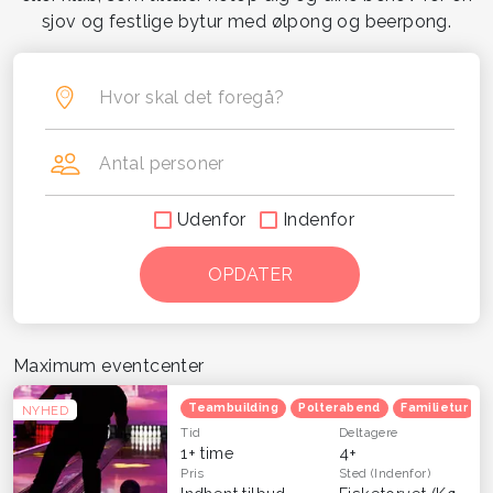
sjov og festlige bytur med ølpong og beerpong.
Hvor skal det foregå?
Antal personer
Udenfor
Indenfor
Maximum eventcenter
Teambuilding
Polterabend
Familietur
NYHED
Tid
Deltagere
1+ time
4+
Pris
Sted
(Indenfor)