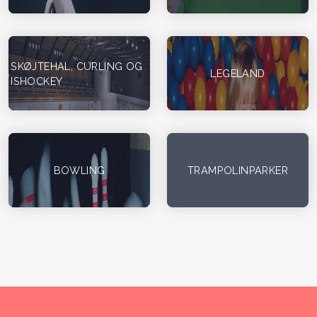
SKØJTEHAL, CURLING OG
LEGELAND
ISHOCKEY
BOWLING
TRAMPOLINPARKER