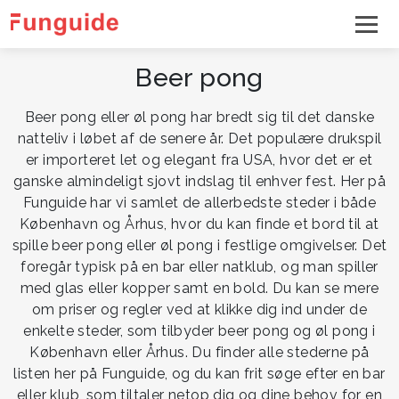
Beer pong
Beer pong eller øl pong har bredt sig til det danske
natteliv i løbet af de senere år. Det populære drukspil
er importeret let og elegant fra USA, hvor det er et
ganske almindeligt sjovt indslag til enhver fest. Her på
Funguide har vi samlet de allerbedste steder i både
København og Århus, hvor du kan finde et bord til at
spille beer pong eller øl pong i festlige omgivelser. Det
foregår typisk på en bar eller natklub, og man spiller
med glas eller kopper samt en bold. Du kan se mere
om priser og regler ved at klikke dig ind under de
enkelte steder, som tilbyder beer pong og øl pong i
København eller Århus. Du finder alle stederne på
listen her på Funguide, og du kan frit søge efter en bar
eller klub, som tiltaler netop dig og dine behov for en