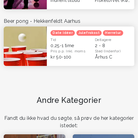
Indhent tilbud
Fisketorvet (København)
Beer pong - Hekkenfeldt Aarhus
Date idéer
Julefrokost
Herretur
Tid
Deltagere
0,25-1 time
2 - 8
Pris p.p.
Inkl. moms
Sted
(Indenfor)
kr 50-100
Århus C
Andre Kategorier
Fandt du ikke hvad du søgte, så prøv de her kategorier
istedet: