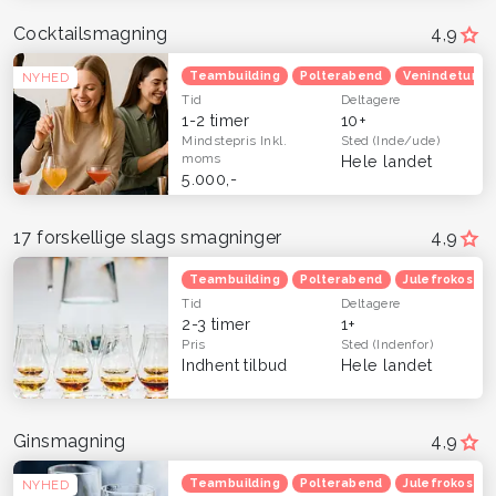
Cocktailsmagning
4,9
Teambuilding
Polterabend
Venindetur
NYHED
Tid
Deltagere
1-2 timer
10+
Mindstepris
Inkl.
Sted
(Inde/ude)
moms
Hele landet
5.000,-
17 forskellige slags smagninger
4,9
Teambuilding
Polterabend
Julefrokost
Tid
Deltagere
2-3 timer
1+
Pris
Sted
(Indenfor)
Indhent tilbud
Hele landet
Ginsmagning
4,9
Teambuilding
Polterabend
Julefrokost
NYHED