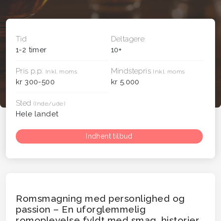
Tid
Deltagere
1-2 timer
10+
Pris p.p.
Mindstepris
Inkl. moms
Inkl. moms
kr 300-500
kr 5.000
Sted
(Inde/ude)
Hele landet
Indhent tilbud
Romsmagning med personlighed og
passion – En uforglemmelig
romoplevelse fyldt med smag, historier