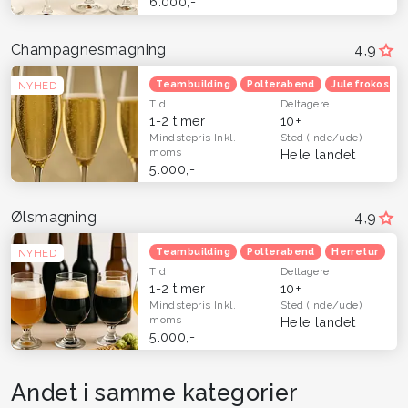
6.000,-
Champagnesmagning
4,9
Teambuilding
Polterabend
Julefrokost
NYHED
Tid
Deltagere
1-2 timer
10+
Mindstepris
Inkl.
Sted
(Inde/ude)
moms
Hele landet
5.000,-
Ølsmagning
4,9
Teambuilding
Polterabend
Herretur
NYHED
Tid
Deltagere
1-2 timer
10+
Mindstepris
Inkl.
Sted
(Inde/ude)
moms
Hele landet
5.000,-
Andet i samme kategorier