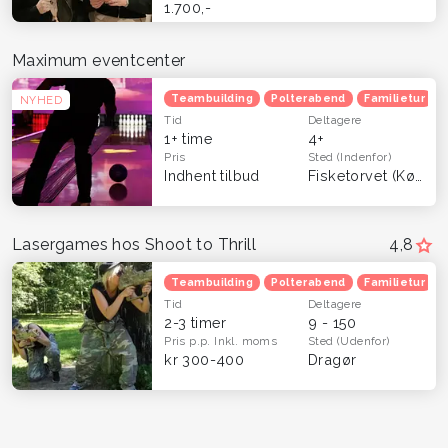
1.700,-
Maximum eventcenter
Teambuilding
Polterabend
Familietur
NYHED
Tid
Deltagere
1+ time
4+
Pris
Sted
(Indenfor)
Indhent tilbud
Fisketorvet (København)
Lasergames hos Shoot to Thrill
4,8
Teambuilding
Polterabend
Familietur
Tid
Deltagere
2-3 timer
9 - 150
Pris p.p.
Inkl. moms
Sted
(Udenfor)
kr 300-400
Dragør