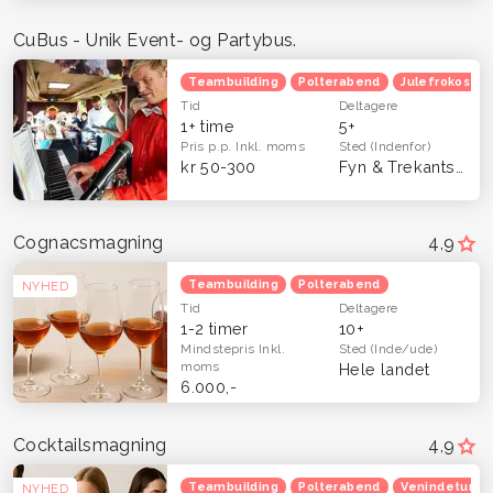
CuBus - Unik Event- og Partybus.
Teambuilding
Polterabend
Julefrokost
Tid
Deltagere
1+ time
5+
Pris p.p.
Inkl. moms
Sted
(Indenfor)
kr 50-300
Fyn & Trekantsområdet
Cognacsmagning
4,9
Teambuilding
Polterabend
NYHED
Tid
Deltagere
1-2 timer
10+
Mindstepris
Inkl.
Sted
(Inde/ude)
moms
Hele landet
6.000,-
Cocktailsmagning
4,9
Teambuilding
Polterabend
Venindetur
NYHED