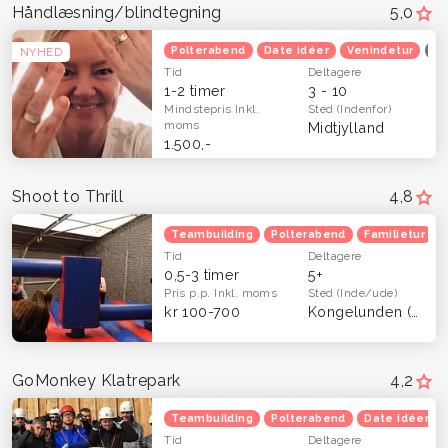
Håndlæsning/blindtegning
5,0
Polterabend
Date idéer
Venindetur
Op
NYHED
Tid
Deltagere
1-2 timer
3 - 10
Mindstepris
Inkl.
Sted
(Indenfor)
moms
Midtjylland
1.500,-
Shoot to Thrill
4,8
Teambuilding
Polterabend
Familietur
Tid
Deltagere
0,5-3 timer
5+
Pris p.p.
Inkl. moms
Sted
(Inde/ude)
kr 100-700
Kongelunden (Dragør)
GoMonkey Klatrepark
4,2
Teambuilding
Polterabend
Date idéer
Tid
Deltagere