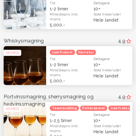
Tid
Deltagere
1-2 timer
10+
Mindstepris
Inkl.
Sted
(Inde/ude)
moms
Hele landet
5.000,-
Whiskysmagning
4,9
Julefrokost
Herretur
NYHED
Tid
Deltagere
1-2 timer
10+
Mindstepris
Inkl.
Sted
(Inde/ude)
moms
Hele landet
5.000,-
Portvinssmagning, sherrysmagning og
4,9
hedvinssmagning
Teambuilding
Polterabend
Julefrokost
NYHED
Tid
Deltagere
1-2,5 timer
10+
Mindstepris
Inkl.
Sted
(Inde/ude)
moms
Hele landet