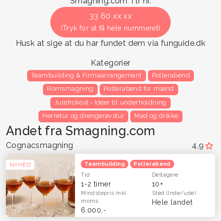
Smagning.com Tlf nr.
33 60 xx xx
(Tryk for at få hele nummeret)
Husk at sige at du har fundet dem via funguide.dk
Kategorier
Teambuilding & Firmaarrangement
Polterabend
Romsmagning
Polterabend for mænd
Julefrokost - Idéer til underholdning
Herretur og drengerøvstur
Mad og drikke
Andet fra Smagning.com
Cognacsmagning
4,9
Teambuilding
Polterabend
NYHED
Tid
Deltagere
1-2 timer
10+
Mindstepris
Inkl.
Sted
(Inde/ude)
moms
Hele landet
6.000,-