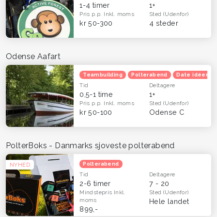
1-4 timer
1+
Pris p.p.
Inkl. moms
Sted
(Udenfor)
kr 50-300
4 steder
Odense Aafart
Teambuilding
Polterabend
Date idéer
Tid
Deltagere
0,5-1 time
1+
Pris p.p.
Inkl. moms
Sted
(Udenfor)
kr 50-100
Odense C
PolterBoks - Danmarks sjoveste polterabend
Polterabend
NYHED
Tid
Deltagere
2-6 timer
7 - 20
Mindstepris
Inkl.
Sted
(Udenfor)
moms
Hele landet
899,-