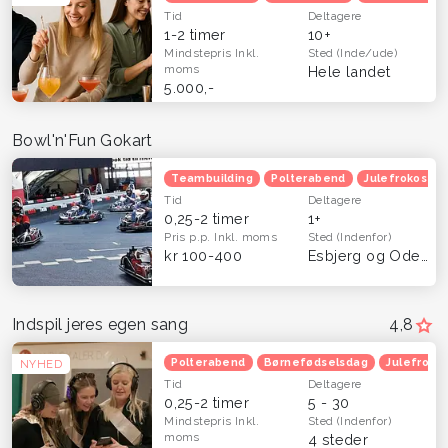
Tid
Deltagere
1-2 timer
10+
Mindstepris
Inkl.
Sted
(Inde/ude)
moms
Hele landet
5.000,-
Bowl'n'Fun Gokart
Teambuilding
Polterabend
Julefrokost
Tid
Deltagere
0,25-2 timer
1+
Pris p.p.
Inkl. moms
Sted
(Indenfor)
kr 100-400
Esbjerg og Odense
Indspil jeres egen sang
4,8
Polterabend
Børnefødselsdag
Julefroko
NYHED
Tid
Deltagere
0,25-2 timer
5 - 30
Mindstepris
Inkl.
Sted
(Indenfor)
moms
4 steder