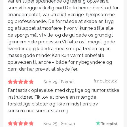
var en super spændende og lærerig oplevelse,
som vi begge virkelig nød.De to herrer, der stod for
arrangementet, var utroligt venlige, hjælpsomme
og professionelle. De formåede at skabe en tryg
og afslappet atmosfære, hvor vi kunne stille alle
de spørgsmål vi ville, og de guidede os grundigt
igennem hele processen.Vi følte os i meget gode
hænder og gik derfra med smil på læben og en
masse gode minder.Kan kun varmt anbefale
oplevelsen til andre – både for nybegyndere og
dem der har prøvet at skyde før.
funguide.dk
Sep 25 |
Bjarne
Fantastisk oplevelse, med dygtige og humoristiske
instruktører. Fik lov at prøve en mængde
forskellige pistoler og ikke mindst en sjov
konkurrence som afslutning
Sep 25 |
Serkan