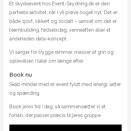
Et skydeevent hos Event-Skydning.dk er den
perfekte aktivitet, når I vil prøve noget nyt. Det er
både sjovt, sikkert og socialt – uanset om det er
teambuilding, fødselsdag, venneaften eller et
anderledes date-koncept.
Vi sørger for trygge rammer, masser af grin og
oplevelser, I taler om længe efter.
Book nu
Skab minder med et event fyldt med energi, latter
og spænding.
Book jeres tid i dag, så sammensætter vi et
forløb, der passer præcis til jeres gruppe.