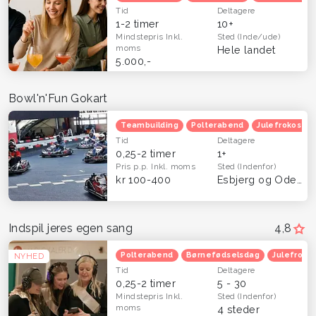
Tid
Deltagere
1-2 timer
10+
Mindstepris
Inkl.
Sted
(Inde/ude)
moms
Hele landet
5.000,-
Bowl'n'Fun Gokart
Teambuilding
Polterabend
Julefrokost
Tid
Deltagere
0,25-2 timer
1+
Pris p.p.
Inkl. moms
Sted
(Indenfor)
kr 100-400
Esbjerg og Odense
Indspil jeres egen sang
4,8
Polterabend
Børnefødselsdag
Julefroko
NYHED
Tid
Deltagere
0,25-2 timer
5 - 30
Mindstepris
Inkl.
Sted
(Indenfor)
moms
4 steder