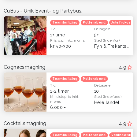
CuBus - Unik Event- og Partybus.
Teambuilding
Polterabend
Julefrokost
Tid
Deltagere
1+ time
5+
Pris p.p.
Inkl. moms
Sted
(Indenfor)
kr 50-300
Fyn & Trekantsområdet
Cognacsmagning
4,9
Teambuilding
Polterabend
Tid
Deltagere
1-2 timer
10+
Mindstepris
Inkl.
Sted
(Inde/ude)
moms
Hele landet
6.000,-
Cocktailsmagning
4,9
Teambuilding
Polterabend
Venindetur