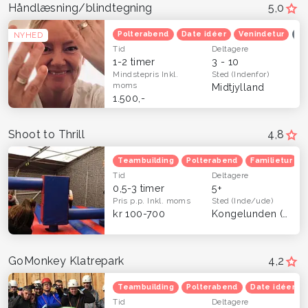
Håndlæsning/blindtegning
5,0
Polterabend
Date idéer
Venindetur
Op
NYHED
Tid
Deltagere
1-2 timer
3 - 10
Mindstepris
Inkl.
Sted
(Indenfor)
moms
Midtjylland
1.500,-
Shoot to Thrill
4,8
Teambuilding
Polterabend
Familietur
Tid
Deltagere
0,5-3 timer
5+
Pris p.p.
Inkl. moms
Sted
(Inde/ude)
kr 100-700
Kongelunden (Dragør)
GoMonkey Klatrepark
4,2
Teambuilding
Polterabend
Date idéer
Tid
Deltagere