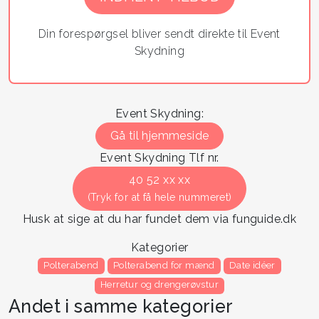
human,
ignore
Din forespørgsel bliver sendt direkte til Event
this
Skydning
field
Event Skydning:
Gå til hjemmeside
Event Skydning Tlf nr.
40 52 xx xx
(Tryk for at få hele nummeret)
Husk at sige at du har fundet dem via funguide.dk
Kategorier
Polterabend
Polterabend for mænd
Date idéer
Herretur og drengerøvstur
Andet i samme kategorier