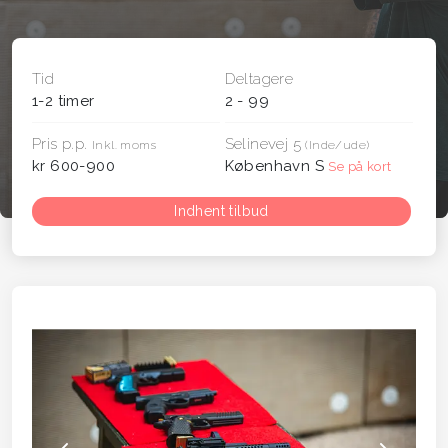
Tid
Deltagere
1-2 timer
2 - 99
Pris p.p.
Selinevej 5
Inkl. moms
(Inde/ude)
kr 600-900
København S
Se på kort
Indhent tilbud