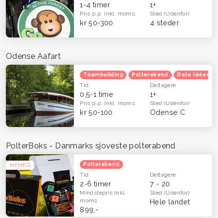
1-4 timer
1+
Pris p.p.
Inkl. moms
Sted
(Udenfor)
kr 50-300
4 steder
Odense Aafart
Teambuilding
Polterabend
Date idéer
Tid
Deltagere
0,5-1 time
1+
Pris p.p.
Inkl. moms
Sted
(Udenfor)
kr 50-100
Odense C
PolterBoks - Danmarks sjoveste polterabend
Polterabend
NYHED
Tid
Deltagere
2-6 timer
7 - 20
Mindstepris
Inkl.
Sted
(Udenfor)
moms
Hele landet
899,-