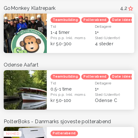
GoMonkey Klatrepark
4,2
Teambuilding
Polterabend
Date idéer
Tid
Deltagere
1-4 timer
1+
Pris p.p.
Inkl. moms
Sted
(Udenfor)
kr 50-300
4 steder
Odense Aafart
Teambuilding
Polterabend
Date idéer
Tid
Deltagere
0,5-1 time
1+
Pris p.p.
Inkl. moms
Sted
(Udenfor)
kr 50-100
Odense C
PolterBoks - Danmarks sjoveste polterabend
Polterabend
NYHED