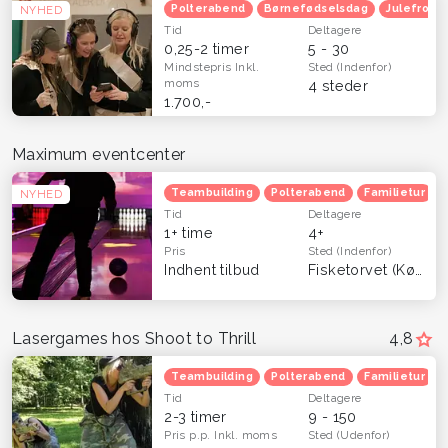
Polterabend
Børnefødselsdag
Julefroko
NYHED
Tid
Deltagere
0,25-2 timer
5 - 30
Mindstepris
Inkl.
Sted
(Indenfor)
moms
4 steder
1.700,-
Maximum eventcenter
Teambuilding
Polterabend
Familietur
NYHED
Tid
Deltagere
1+ time
4+
Pris
Sted
(Indenfor)
Indhent tilbud
Fisketorvet (København)
Lasergames hos Shoot to Thrill
4,8
Teambuilding
Polterabend
Familietur
Tid
Deltagere
2-3 timer
9 - 150
Pris p.p.
Inkl. moms
Sted
(Udenfor)