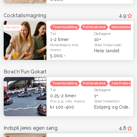
Cocktailsmagning
4,9
Teambuilding
Polterabend
Venindetur
NYHED
Tid
Deltagere
1-2 timer
10+
Mindstepris
Inkl.
Sted
(Inde/ude)
moms
Hele landet
5.000,-
Bowl'n'Fun Gokart
Teambuilding
Polterabend
Julefrokost
Tid
Deltagere
0,25-2 timer
1+
Pris p.p.
Inkl. moms
Sted
(Indenfor)
kr 100-400
Esbjerg og Odense
Indspil jeres egen sang
4,8