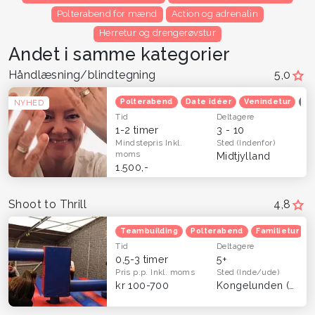
Polterabend for mænd
Action og adrenalin
Herretur og drengerøvstur
Andet i samme kategorier
Håndlæsning/blindtegning
5,0
Polterabend
Date idéer
Venindetur
Op
NYHED
Tid
Deltagere
1-2 timer
3 - 10
Mindstepris
Inkl.
Sted
(Indenfor)
moms
Midtjylland
1.500,-
Shoot to Thrill
4,8
Teambuilding
Polterabend
Familietur
Tid
Deltagere
0,5-3 timer
5+
Pris p.p.
Inkl. moms
Sted
(Inde/ude)
kr 100-700
Kongelunden (Dragør)