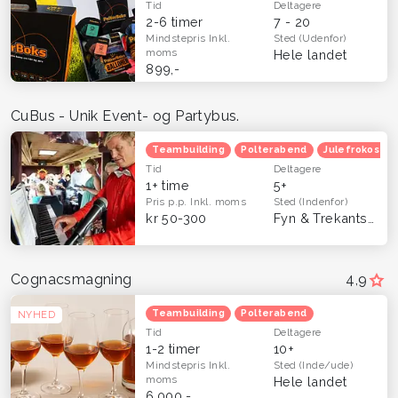
Tid
Deltagere
2-6 timer
7 - 20
Mindstepris
Inkl.
Sted
(Udenfor)
moms
Hele landet
899,-
CuBus - Unik Event- og Partybus.
Teambuilding
Polterabend
Julefrokost
Tid
Deltagere
1+ time
5+
Pris p.p.
Inkl. moms
Sted
(Indenfor)
kr 50-300
Fyn & Trekantsområdet
Cognacsmagning
4,9
Teambuilding
Polterabend
NYHED
Tid
Deltagere
1-2 timer
10+
Mindstepris
Inkl.
Sted
(Inde/ude)
moms
Hele landet
6.000,-