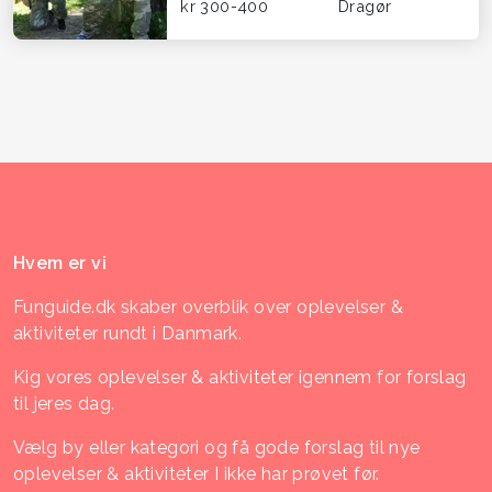
kr 300-400
Dragør
Hvem er vi
Funguide.dk skaber overblik over oplevelser &
aktiviteter rundt i Danmark.
Kig vores oplevelser & aktiviteter igennem for forslag
til jeres dag.
Vælg by eller kategori og få gode forslag til nye
oplevelser & aktiviteter I ikke har prøvet før.