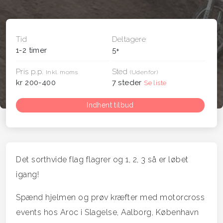
Tid
Deltagere
1-2 timer
5+
Pris p.p.
Sted
Inkl. moms
(Udenfor)
kr 200-400
7 steder
Se liste
Indhent tilbud
Det sorthvide flag flagrer og 1, 2, 3 så er løbet
igang!
Spænd hjelmen og prøv kræfter med motorcross
events hos Aroc i Slagelse, Aalborg, København