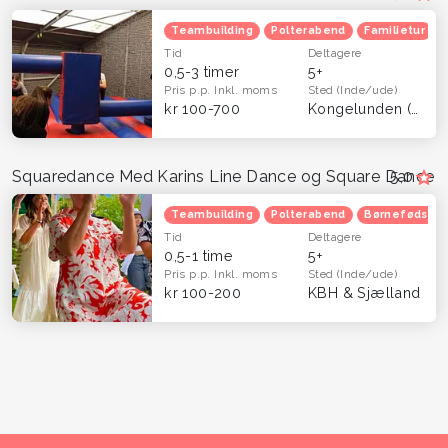
Teambuilding
Polterabend
Familietur
Tid
Deltagere
0,5-3 timer
5+
Pris p.p.
Inkl. moms
Sted
(Inde/ude)
kr 100-700
Kongelunden (Dragør)
Squaredance Med Karins Line Dance og Square Dance
5,0
Teambuilding
Polterabend
Børnefødsels
Tid
Deltagere
0,5-1 time
5+
Pris p.p.
Inkl. moms
Sted
(Inde/ude)
kr 100-200
KBH & Sjælland