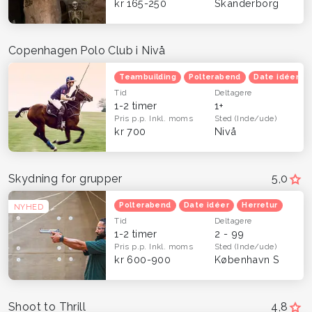
kr 165-250
Skanderborg
Copenhagen Polo Club i Nivå
Teambuilding
Polterabend
Date idéer
Tid
Deltagere
1-2 timer
1+
Pris p.p.
Inkl. moms
Sted
(Inde/ude)
kr 700
Nivå
Skydning for grupper
5,0
Polterabend
Date idéer
Herretur
NYHED
Tid
Deltagere
1-2 timer
2 - 99
Pris p.p.
Inkl. moms
Sted
(Inde/ude)
kr 600-900
København S
Shoot to Thrill
4,8