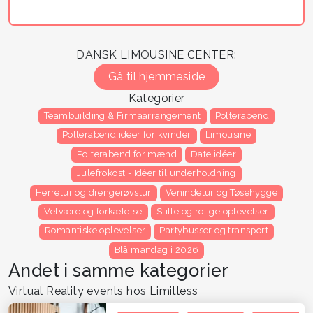
DANSK LIMOUSINE CENTER:
Gå til hjemmeside
Kategorier
Teambuilding & Firmaarrangement
Polterabend
Polterabend idéer for kvinder
Limousine
Polterabend for mænd
Date idéer
Julefrokost - Idéer til underholdning
Herretur og drengerøvstur
Venindetur og Tøsehygge
Velvære og forkælelse
Stille og rolige oplevelser
Romantiske oplevelser
Partybusser og transport
Blå mandag i 2026
Andet i samme kategorier
Virtual Reality events hos Limitless