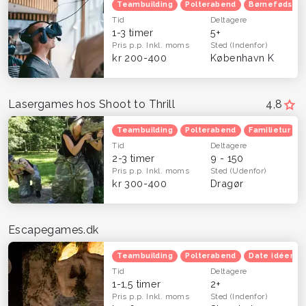
Teambuilding
Polterabend
Børnefødsels
Tid
Deltagere
1-3 timer
5+
Pris p.p.
Inkl. moms
Sted
(Indenfor)
kr 200-400
København K
Lasergames hos Shoot to Thrill
4,8
Teambuilding
Polterabend
Familietur
Tid
Deltagere
2-3 timer
9 - 150
Pris p.p.
Inkl. moms
Sted
(Udenfor)
kr 300-400
Dragør
Escapegames.dk
Teambuilding
Polterabend
Date idéer
Tid
Deltagere
1-1,5 timer
2+
Pris p.p.
Inkl. moms
Sted
(Indenfor)