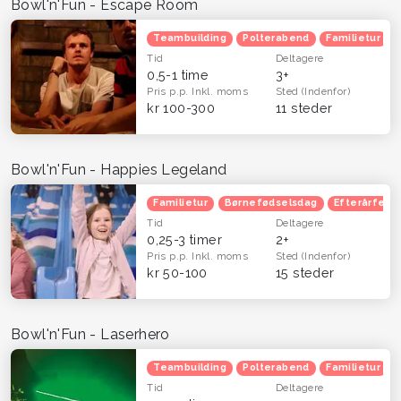
Bowl'n'Fun - Escape Room
Teambuilding
Polterabend
Familietur
Tid
Deltagere
0,5-1 time
3+
Pris p.p.
Inkl. moms
Sted
(Indenfor)
kr 100-300
11 steder
Bowl'n'Fun - Happies Legeland
Familietur
Børnefødselsdag
Efterårferie
Tid
Deltagere
0,25-3 timer
2+
Pris p.p.
Inkl. moms
Sted
(Indenfor)
kr 50-100
15 steder
Bowl'n'Fun - Laserhero
Teambuilding
Polterabend
Familietur
Tid
Deltagere