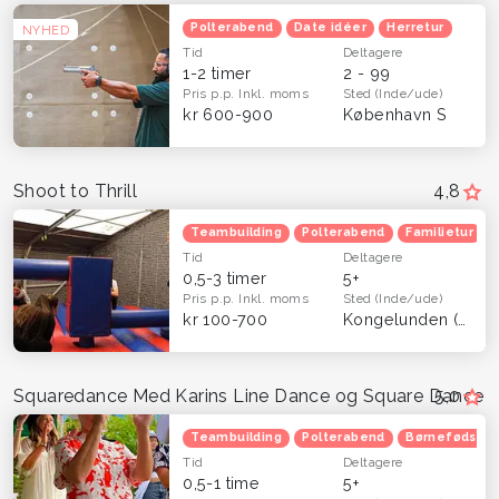
Polterabend
Date idéer
Herretur
NYHED
Tid
Deltagere
1-2 timer
2 - 99
Pris p.p.
Inkl. moms
Sted
(Inde/ude)
kr 600-900
København S
Shoot to Thrill
4,8
Teambuilding
Polterabend
Familietur
Tid
Deltagere
0,5-3 timer
5+
Pris p.p.
Inkl. moms
Sted
(Inde/ude)
kr 100-700
Kongelunden (Dragør)
Squaredance Med Karins Line Dance og Square Dance
5,0
Teambuilding
Polterabend
Børnefødsels
Tid
Deltagere
0,5-1 time
5+