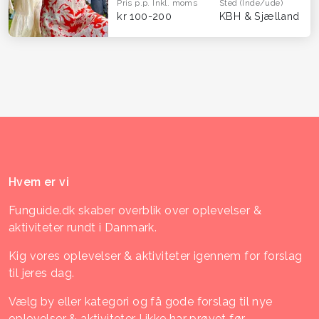
Pris p.p.
Inkl. moms
Sted
(Inde/ude)
kr 100-200
KBH & Sjælland
Hvem er vi
Funguide.dk skaber overblik over oplevelser &
aktiviteter rundt i Danmark.
Kig vores oplevelser & aktiviteter igennem for forslag
til jeres dag.
Vælg by eller kategori og få gode forslag til nye
oplevelser & aktiviteter I ikke har prøvet før.