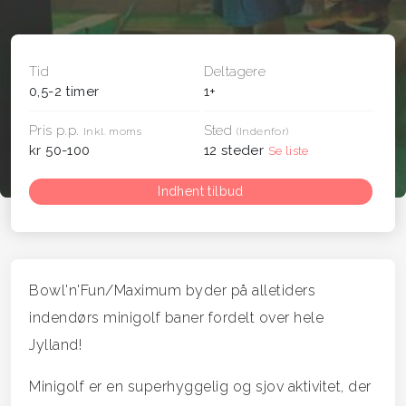
Tid
Deltagere
0,5-2 timer
1+
Pris p.p.
Sted
Inkl. moms
(Indenfor)
kr 50-100
12 steder
Se liste
Indhent tilbud
Bowl'n'Fun/Maximum byder på alletiders
indendørs minigolf baner fordelt over hele
Jylland!
Minigolf er en superhyggelig og sjov aktivitet, der