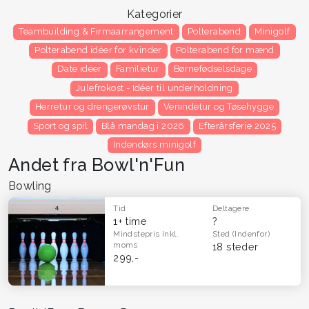
Kategorier
Teambuilding & Firmaarrangement
Polterabend
Minigolf
Polterabend idéer for kvinder
Polterabend for mænd
Date idéer
Familietur
Børnefødselsdage
Julefrokost - Idéer til underholdning
Herretur og drengerøvstur
Venindetur og Tøsehygge
Sport og spil
Blå mandag i 2026
Efterårsferie 2025
Indendørs minigolf
Andet fra Bowl'n'Fun
Bowling
Tid
Deltagere
1+ time
?
Mindstepris
Inkl.
Sted
(Indenfor)
moms
18 steder
299,-