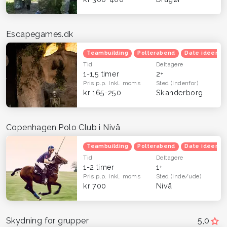
Escapegames.dk
Teambuilding
Polterabend
Date idéer
Tid
Deltagere
1-1,5 timer
2+
Pris p.p.
Inkl. moms
Sted
(Indenfor)
kr 165-250
Skanderborg
Copenhagen Polo Club i Nivå
Teambuilding
Polterabend
Date idéer
Tid
Deltagere
1-2 timer
1+
Pris p.p.
Inkl. moms
Sted
(Inde/ude)
kr 700
Nivå
Skydning for grupper
5,0