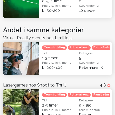
0,25-1 time
2+
Pris p.p.
Inkl. moms
Sted
(Indenfor)
kr 50-200
10 steder
Andet i samme kategorier
Virtual Reality events hos Limitless
Teambuilding
Polterabend
Børnefødsels
Tid
Deltagere
1-3 timer
5+
Pris p.p.
Inkl. moms
Sted
(Indenfor)
kr 200-400
København K
Lasergames hos Shoot to Thrill
4,8
Teambuilding
Polterabend
Familietur
Tid
Deltagere
2-3 timer
9 - 150
Pris p.p.
Inkl. moms
Sted
(Udenfor)
kr 300-400
Dragør