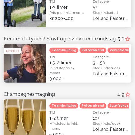
Tid
Deltagere
1-3 timer
5+
Pris p.p.
Inkl. moms
Sted
(Indenfor)
kr 200-400
Lolland Falster
(Hel
Kender du typen? Sjovt og involverende indslag
5,0
Teambuilding
Polterabend
Venindetur
NYHED
Tid
Deltagere
1,5-2 timer
3 - 50
Mindstepris
ex
Sted
(Inde/ude)
moms
Lolland Falster
(Hel
3.000,-
Champagnesmagning
4,9
Teambuilding
Polterabend
Julefrokost
Tid
Deltagere
1-2 timer
10+
Mindstepris
Inkl.
Sted
(Inde/ude)
moms
Lolland Falster
(Hel
5.000,-