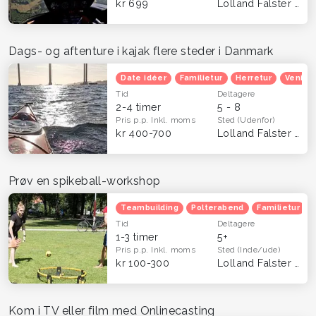
kr 699
Lolland Falster
(Hel
Dags- og aftenture i kajak flere steder i Danmark
Date idéer
Familietur
Herretur
Venind
Tid
Deltagere
2-4 timer
5 - 8
Pris p.p.
Inkl. moms
Sted
(Udenfor)
kr 400-700
Lolland Falster
(Hel
Prøv en spikeball-workshop
Teambuilding
Polterabend
Familietur
Tid
Deltagere
1-3 timer
5+
Pris p.p.
Inkl. moms
Sted
(Inde/ude)
kr 100-300
Lolland Falster
(Hel
Kom i TV eller film med Onlinecasting