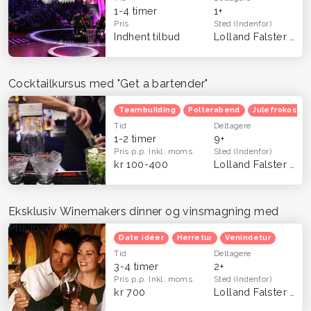
1-4 timer
1+
Pris
Sted
(Indenfor)
Indhent tilbud
Lolland Falster
(Hel
Cocktailkursus med "Get a bartender"
Teambuilding
Polterabend
Julefrokost
Tid
Deltagere
1-2 timer
9+
Pris p.p.
Inkl. moms
Sted
(Indenfor)
kr 100-400
Lolland Falster
(Hel
Eksklusiv Winemakers dinner og vinsmagning med
Phillipson Wine
Date idéer
Herretur
Venindetur
Tid
Deltagere
3-4 timer
2+
Pris p.p.
Inkl. moms
Sted
(Indenfor)
kr 700
Lolland Falster
(Hel