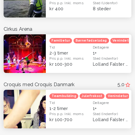
Pris p.p.
Inkl. moms
Sted
(Udenfor)
kr 400
8 steder
Cirkus Arena
Familietur
Børnefødselsdag
Venindetur
Tid
Deltagere
2-3 timer
1+
Pris p.p.
Inkl. moms
Sted
(Indenfor)
kr 100-300
Lolland Falster
(Hel
Croquis med Croquis Danmark
5,0
Teambuilding
Julefrokost
Venindetur
Tid
Deltagere
1-2 timer
1+
Pris p.p.
Inkl. moms
Sted
(Indenfor)
kr 100-700
Lolland Falster
(Hel