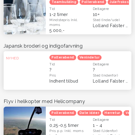
Teambuilding
Polterabend
Julefrokost
Tid
Deltagere
1-2 timer
10+
Mindstepris
Inkl.
Sted
(Inde/ude)
moms
Lolland Falster
(Hel
5.000,-
Japansk broderi og indigofarvning
Polterabend
Venindetur
NYHED
Tid
Deltagere
?
?
Pris
Sted
(Indenfor)
Indhent tilbud
Lolland Falster
(Kbh
Flyv i helikopter med Helicompany
Polterabend
Date idéer
Herretur
Veni
Tid
Deltagere
0,25-0,5 timer
1 - 4
Pris p.p.
Inkl. moms
Sted
(Udenfor)