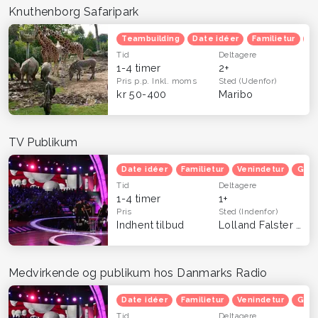
Knuthenborg Safaripark
Teambuilding
Date idéer
Familietur
B
Tid
Deltagere
1-4 timer
2+
Pris p.p.
Inkl. moms
Sted
(Udenfor)
kr 50-400
Maribo
TV Publikum
Date idéer
Familietur
Venindetur
Grat
Tid
Deltagere
1-4 timer
1+
Pris
Sted
(Indenfor)
Indhent tilbud
Lolland Falster
(Hel
Medvirkende og publikum hos Danmarks Radio
Date idéer
Familietur
Venindetur
Grat
Tid
Deltagere