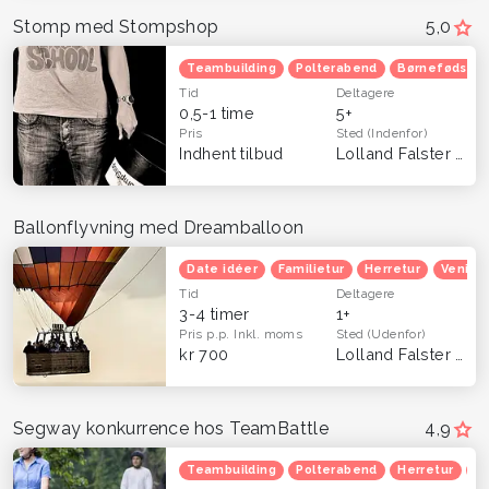
Stomp med Stompshop
5,0
Teambuilding
Polterabend
Børnefødsels
Tid
Deltagere
0,5-1 time
5+
Pris
Sted
(Indenfor)
Indhent tilbud
Lolland Falster
(Hel
Ballonflyvning med Dreamballoon
Date idéer
Familietur
Herretur
Venind
Tid
Deltagere
3-4 timer
1+
Pris p.p.
Inkl. moms
Sted
(Udenfor)
kr 700
Lolland Falster
(Hel
Segway konkurrence hos TeamBattle
4,9
Teambuilding
Polterabend
Herretur
Ve