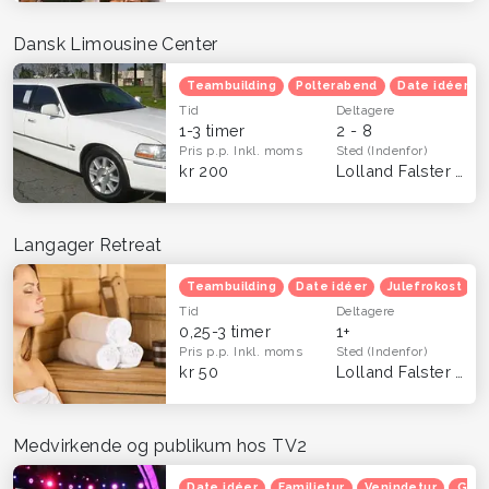
Dansk Limousine Center
Teambuilding
Polterabend
Date idéer
Tid
Deltagere
1-3 timer
2 - 8
Pris p.p.
Inkl. moms
Sted
(Indenfor)
kr 200
Lolland Falster
(Hel
Langager Retreat
Teambuilding
Date idéer
Julefrokost
Tid
Deltagere
0,25-3 timer
1+
Pris p.p.
Inkl. moms
Sted
(Indenfor)
kr 50
Lolland Falster
(Hel
Medvirkende og publikum hos TV2
Date idéer
Familietur
Venindetur
Grat