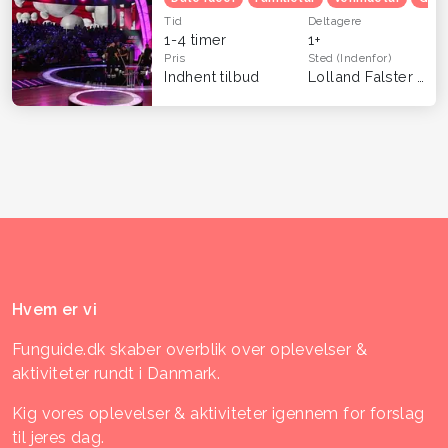
Tid
Deltagere
1-4 timer
1+
Pris
Sted
(Indenfor)
Indhent tilbud
Lolland Falster
(Hel
Hvem er vi
Funguide.dk skaber overblik over oplevelser &
aktiviteter rundt i Danmark.
Kig vores oplevelser & aktiviteter igennem for forslag
til jeres dag.