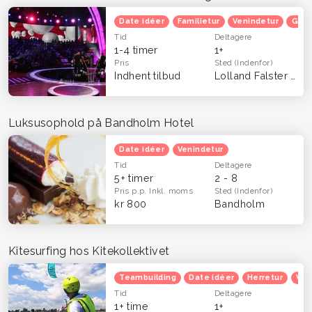
Date idéer
Familietur
Venindetur
Grat
Tid
Deltagere
1-4 timer
1+
Pris
Sted
(Indenfor)
Indhent tilbud
Lolland Falster
(Hel
Luksusophold på Bandholm Hotel
Date idéer
Venindetur
Tid
Deltagere
5+ timer
2 - 8
Pris p.p.
Inkl. moms
Sted
(Indenfor)
kr 800
Bandholm
Kitesurfing hos Kitekollektivet
Teambuilding
Date idéer
Herretur
Ven
Tid
Deltagere
1+ time
1+