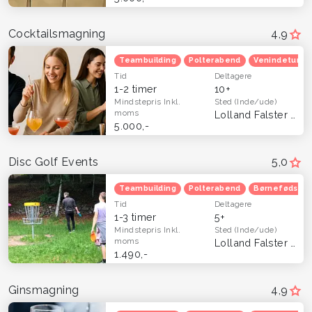
Cocktailsmagning
4,9
Teambuilding
Polterabend
Venindetur
Tid
Deltagere
1-2 timer
10+
Mindstepris
Inkl.
Sted
(Inde/ude)
moms
Lolland Falster
(Hel
5.000,-
Disc Golf Events
5,0
Teambuilding
Polterabend
Børnefødsels
Tid
Deltagere
1-3 timer
5+
Mindstepris
Inkl.
Sted
(Inde/ude)
moms
Lolland Falster
(Hel
1.490,-
Ginsmagning
4,9