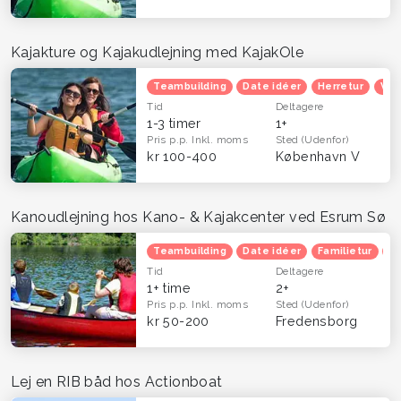
Kajakture og Kajakudlejning med KajakOle
Teambuilding
Date idéer
Herretur
Ven
Tid
Deltagere
1-3 timer
1+
Pris p.p.
Inkl. moms
Sted
(Udenfor)
kr 100-400
København V
Kanoudlejning hos Kano- & Kajakcenter ved Esrum Sø
Teambuilding
Date idéer
Familietur
He
Tid
Deltagere
1+ time
2+
Pris p.p.
Inkl. moms
Sted
(Udenfor)
kr 50-200
Fredensborg
Lej en RIB båd hos Actionboat