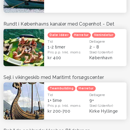
Rundt i Københavns kanaler med Copenhot - Det
flydende Spa
Date idéer
Herretur
Venindetur
Tid
Deltagere
1-2 timer
2 - 8
Pris p.p.
Inkl. moms
Sted
(Udenfor)
kr 400
København
Sejl i vikingeskib med Maritimt forsøgscenter
Teambuilding
Herretur
Tid
Deltagere
1+ time
9+
Pris p.p.
Inkl. moms
Sted
(Udenfor)
kr 200-700
Kirke Hyllinge