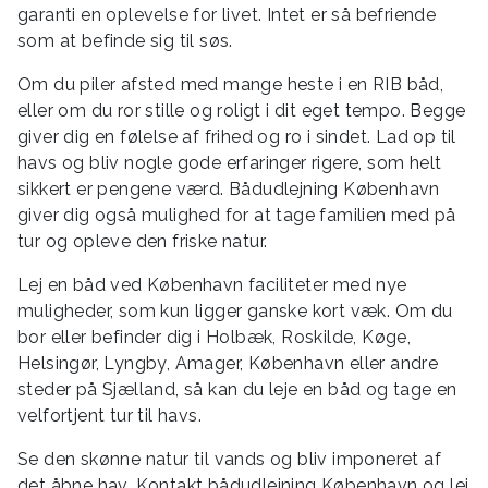
garanti en oplevelse for livet. Intet er så befriende
som at befinde sig til søs.
Om du piler afsted med mange heste i en RIB båd,
eller om du ror stille og roligt i dit eget tempo. Begge
giver dig en følelse af frihed og ro i sindet. Lad op til
havs og bliv nogle gode erfaringer rigere, som helt
sikkert er pengene værd. Bådudlejning København
giver dig også mulighed for at tage familien med på
tur og opleve den friske natur.
Lej en båd ved København faciliteter med nye
muligheder, som kun ligger ganske kort væk. Om du
bor eller befinder dig i Holbæk, Roskilde, Køge,
Helsingør, Lyngby, Amager, København eller andre
steder på Sjælland, så kan du leje en båd og tage en
velfortjent tur til havs.
Se den skønne natur til vands og bliv imponeret af
det åbne hav. Kontakt bådudlejning København og lej