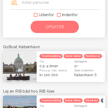
Antal personer
Udenfor
Indenfor
GoBoat København
Teambuilding
Date idéer
Familietur
He
Tid
Deltagere
0,5-4 timer
2+
Pris p.p.
Inkl. moms
Sted
(Udenfor)
kr 100-700
København S
Lej en RIB båd hos RIB Alex
Teambuilding
Date idéer
Herretur
Opl
Tid
Deltagere