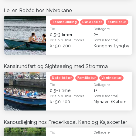
Lej en Robåd hos Nybrokano
Teambuilding
Date idéer
Familietur
He
Tid
Deltagere
0,5-3 timer
2+
Pris p.p.
Inkl. moms
Sted
(Udenfor)
kr 50-200
Kongens Lyngby
Kanalrundfart og Sightseeing med Stromma
Date idéer
Familietur
Venindetur
Tid
Deltagere
0,5-1 time
1+
Pris p.p.
Inkl. moms
Sted
(Udenfor)
kr 50-100
Nyhavn (København K)
Kanoudlejning hos Frederiksdal Kano og Kajakcenter
Tid
Deltagere