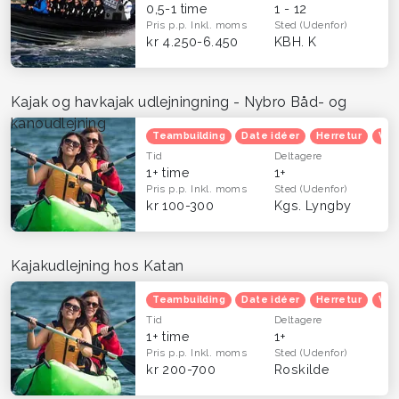
0,5-1 time
1 - 12
Pris p.p.
Inkl. moms
Sted
(Udenfor)
kr 4.250-6.450
KBH. K
Kajak og havkajak udlejningning - Nybro Båd- og
kanoudlejning
Teambuilding
Date idéer
Herretur
Ven
Tid
Deltagere
1+ time
1+
Pris p.p.
Inkl. moms
Sted
(Udenfor)
kr 100-300
Kgs. Lyngby
Kajakudlejning hos Katan
Teambuilding
Date idéer
Herretur
Ven
Tid
Deltagere
1+ time
1+
Pris p.p.
Inkl. moms
Sted
(Udenfor)
kr 200-700
Roskilde