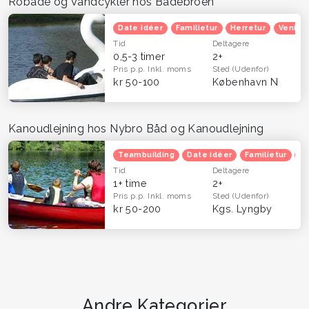
Robåde og Vandcykler hos Bådebroen
Date idéer
Familietur
Herretur
Venind
Tid
Deltagere
0,5-3 timer
2+
Pris p.p.
Inkl. moms
Sted
(Udenfor)
kr 50-100
København N
Kanoudlejning hos Nybro Båd og Kanoudlejning
Teambuilding
Date idéer
Familietur
He
Tid
Deltagere
1+ time
2+
Pris p.p.
Inkl. moms
Sted
(Udenfor)
kr 50-200
Kgs. Lyngby
Andre Kategorier