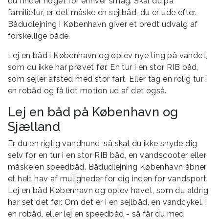
du finder noget for enhver smag. Skal du på
familietur, er det måske en sejlbåd, du er ude efter.
Bådudlejning i København giver et bredt udvalg af
forskellige både.
Lej en båd i København og oplev nye ting på vandet,
som du ikke har prøvet før. En tur i en stor RIB båd,
som sejler afsted med stor fart. Eller tag en rolig tur i
en robåd og få lidt motion ud af det også.
Lej en båd på København og
Sjælland
Er du en rigtig vandhund, så skal du ikke snyde dig
selv for en tur i en stor RIB båd, en vandscooter eller
måske en speedbåd. Bådudlejning København åbner
et helt hav af muligheder for dig inden for vandsport.
Lej en båd København og oplev havet, som du aldrig
har set det før. Om det er i en sejlbåd, en vandcykel, i
en robåd, eller lej en speedbåd - så får du med