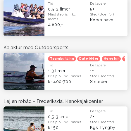
Tid
Deltagere
0,5-2 timer
5+
Mindstepris
Inkl.
Sted
(Udenfor)
moms
København
4.800,-
Kajaktur med Outdoorsports
Teambuilding
Date idéer
Herretur
Ven
Tid
Deltagere
1-3 timer
1+
Pris p.p.
Inkl. moms
Sted
(Udenfor)
kr 400-700
8 steder
Lej en robåd - Frederiksdal Kanokajakcenter
Tid
Deltagere
0,5-3 timer
2+
Pris p.p.
Inkl. moms
Sted
(Udenfor)
kr 50
Kgs. Lyngby