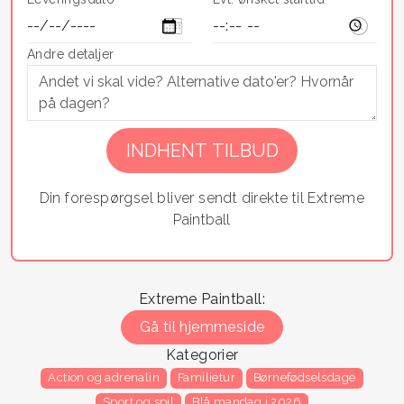
Andre detaljer
Din forespørgsel bliver sendt direkte til Extreme
Paintball
Extreme Paintball:
Gå til hjemmeside
Kategorier
Action og adrenalin
Familietur
Børnefødselsdage
Sport og spil
Blå mandag i 2026