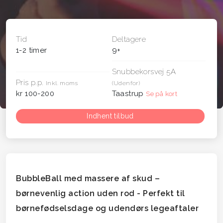
Tid
Deltagere
1-2 timer
9+
Snubbekorsvej 5A
Pris p.p.
Inkl. moms
(Udenfor)
kr 100-200
Taastrup
Se på kort
Indhent tilbud
BubbleBall med massere af skud –
børnevenlig action uden rod - Perfekt til
børnefødselsdage og udendørs legeaftaler