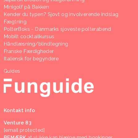
Minigolf på Bakken
Kender du typen? Sjovt og involverende indslag
Fægtning
PolterBoks - Danmarks sjoveste polterabend
Mobilt cocktailkursus
Håndlæsning/blindtegning
Franske Færdigheder
Italiensk for begyndere
Guides
Kontakt info
Venture 83
[email protected]
BEMÆRK
at vi ikke kan hjælpe med bookinger