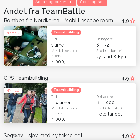
Action og adrenalin
Sport og spil
Andet fra TeamBattle
Bomben fra Nordkorea - Mobilt escape room
4,9
Teambuilding
NYHED
Tid
Deltagere
1 time
6 - 72
Mindstepris
ex
Sted
(Indenfor)
moms
Jylland & Fyn
4.000,-
GPS Teambuilding
4,9
Teambuilding
NYHED
Tid
Deltagere
1-4 timer
6 - 1000
Mindstepris
ex
Sted
(Udenfor)
moms
Hele landet
4.000,-
Segway - sjov med ny teknologi
4,9