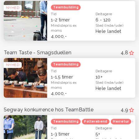
Teambuilding
NYHED
Tid
Deltagere
1-2 timer
6 - 120
Mindstepris
ex
Sted
(Inde/ude)
moms
Hele landet
4.000,-
Team Taste - Smagsduellen
4,8
Teambuilding
NYHED
Tid
Deltagere
1-1,5 timer
10+
Mindstepris
ex
Sted
(Inde/ude)
moms
Hele landet
4.000,-
Segway konkurrence hos TeamBattle
4,9
Teambuilding
Polterabend
Herretur
Ve
Tid
Deltagere
1-3 timer
5+