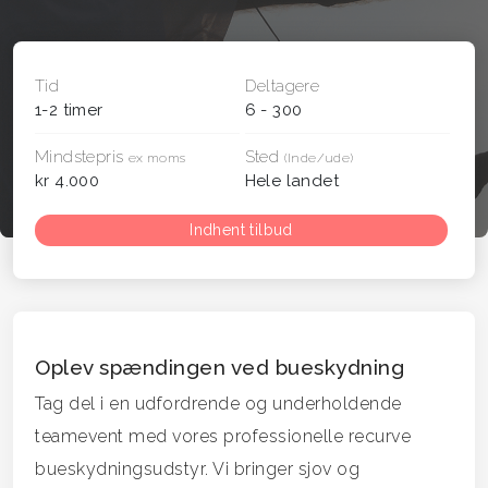
Tid
Deltagere
1-2 timer
6 - 300
Mindstepris
Sted
ex moms
(Inde/ude)
kr 4.000
Hele landet
Indhent tilbud
Oplev spændingen ved bueskydning
Tag del i en udfordrende og underholdende
teamevent med vores professionelle recurve
bueskydningsudstyr. Vi bringer sjov og