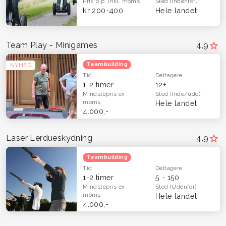
Pris p.p.
Inkl. moms
Sted
(Indenfor)
kr 200-400
Hele landet
Team Play - Minigames
4,9
Teambuilding
NYHED
Tid
Deltagere
1-2 timer
12+
Mindstepris
ex
Sted
(Inde/ude)
moms
Hele landet
4.000,-
Laser Lerdueskydning
4,9
Teambuilding
Tid
Deltagere
1-2 timer
5 - 150
Mindstepris
ex
Sted
(Udenfor)
moms
Hele landet
4.000,-