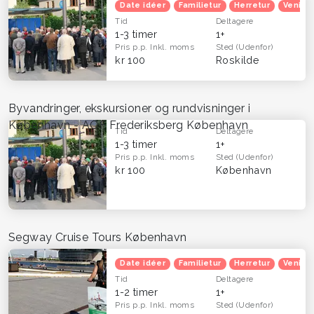
Date idéer
Familietur
Herretur
Venind
Tid
Deltagere
1-3 timer
1+
Pris p.p.
Inkl. moms
Sted
(Udenfor)
kr 100
Roskilde
Byvandringer, ekskursioner og rundvisninger i
København - AOF Frederiksberg København
Tid
Deltagere
1-3 timer
1+
Pris p.p.
Inkl. moms
Sted
(Udenfor)
kr 100
København
Segway Cruise Tours København
Date idéer
Familietur
Herretur
Venind
Tid
Deltagere
1-2 timer
1+
Pris p.p.
Inkl. moms
Sted
(Udenfor)