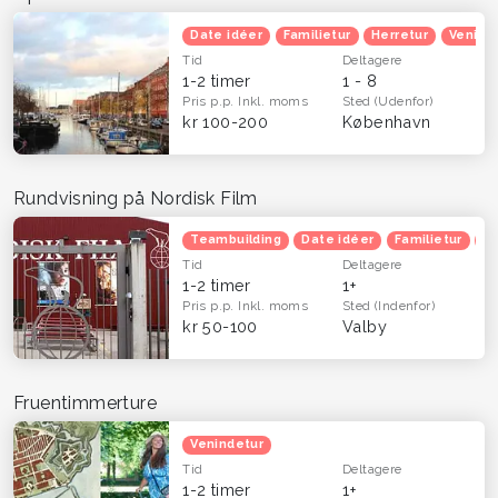
Date idéer
Familietur
Herretur
Venind
Tid
Deltagere
1-2 timer
1 - 8
Pris p.p.
Inkl. moms
Sted
(Udenfor)
kr 100-200
København
Rundvisning på Nordisk Film
Teambuilding
Date idéer
Familietur
Ju
Tid
Deltagere
1-2 timer
1+
Pris p.p.
Inkl. moms
Sted
(Indenfor)
kr 50-100
Valby
Fruentimmerture
Venindetur
Tid
Deltagere
1-2 timer
1+