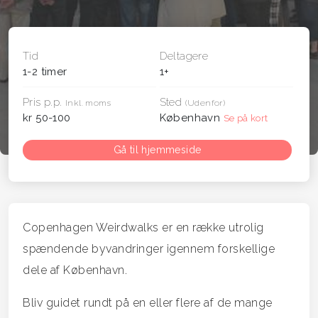
Tid
Deltagere
1-2 timer
1+
Pris p.p.
Sted
Inkl. moms
(Udenfor)
kr 50-100
København
Se på kort
Gå til hjemmeside
Copenhagen Weirdwalks er en række utrolig
spændende byvandringer igennem forskellige
dele af København.
Bliv guidet rundt på en eller flere af de mange