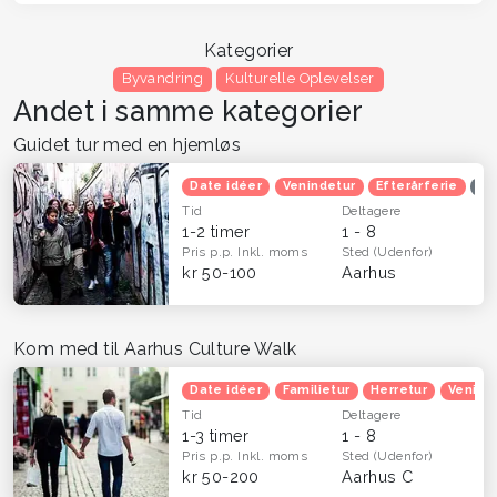
Kategorier
Byvandring
Kulturelle Oplevelser
Andet i samme kategorier
Guidet tur med en hjemløs
Date idéer
Venindetur
Efterårferie
Op
Tid
Deltagere
1-2 timer
1 - 8
Pris p.p.
Inkl. moms
Sted
(Udenfor)
kr 50-100
Aarhus
Kom med til Aarhus Culture Walk
Date idéer
Familietur
Herretur
Venind
Tid
Deltagere
1-3 timer
1 - 8
Pris p.p.
Inkl. moms
Sted
(Udenfor)
kr 50-200
Aarhus C