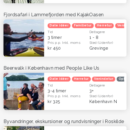
Fjordsafari i Lammefjorden med KajakOasen
Date idéer
Familietur
Herretur
Venind
Tid
Deltagere
3 timer
1 - 8
Pris p.p.
Inkl. moms
Sted
(Udenfor)
kr 450
Grevinge
Beerwalk i København med People Like Us
Date idéer
Herretur
Venindetur
Oplev
Tid
Deltagere
3-4 timer
3+
Pris p.p.
Inkl. moms
Sted
(Udenfor)
kr 325
København N
Byvandringer, ekskursioner og rundvisninger i Roskilde
- AOF Roskilde