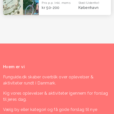
Pris p.p.
Inkl. moms
Sted
(Udenfor)
kr 50-200
København
Hvem er vi
Funguide.dk skaber overblik over oplevelser &
aktiviteter rundt i Danmark.
Kig vores oplevelser & aktiviteter igennem for forslag
til jeres dag.
Vælg by eller kategori og få gode forslag til nye