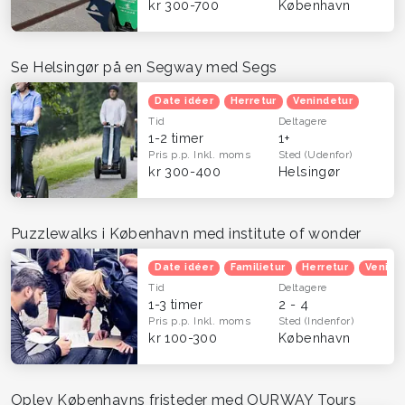
kr 300-700
København
Se Helsingør på en Segway med Segs
Date idéer
Herretur
Venindetur
Tid
Deltagere
1-2 timer
1+
Pris p.p.
Inkl. moms
Sted
(Udenfor)
kr 300-400
Helsingør
Puzzlewalks i København med institute of wonder
Date idéer
Familietur
Herretur
Venind
Tid
Deltagere
1-3 timer
2 - 4
Pris p.p.
Inkl. moms
Sted
(Indenfor)
kr 100-300
København
Oplev Københavns fristeder med OURWAY Tours