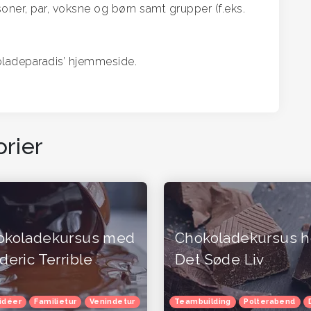
oner, par, voksne og børn samt grupper (f.eks.
oladeparadis’ hjemmeside.
rier
okoladekursus med
Chokoladekursus h
deric Terrible
Det Søde Liv
idéer
Familietur
Venindetur
Oplevelsesgavekort
Teambuilding
Polterabend
Oplevelsesgave