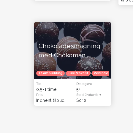
Chokoladesmagning
med Chokoman
Teambuilding
Julefrokost
Venindetur
Tid
Deltagere
0,5-1 time
5+
Pris
Sted
(Indenfor)
Indhent tilbud
Sorø