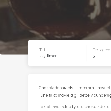
Tid
Deltagere
2-3 timer
5+
Chokoladeparadis..... mmmm... navnet
Tune til at indvie dig i dette vidund
Lær at lave lækre fyldte chokolader el