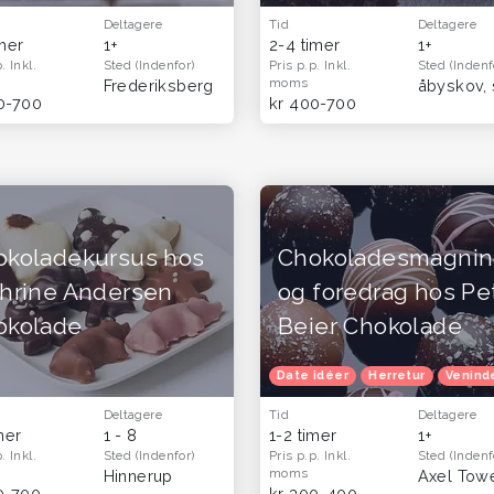
Deltagere
Tid
Deltagere
imer
1+
2-4 timer
1+
p.
Inkl.
Sted
(Indenfor)
Pris p.p.
Inkl.
Sted
(Indenf
moms
Frederiksberg
0-700
kr 400-700
okoladekursus hos
Chokoladesmagni
thrine Andersen
og foredrag hos Pe
okolade
Beier Chokolade
Date idéer
Herretur
Venind
Deltagere
Tid
Deltagere
mer
1 - 8
1-2 timer
1+
p.
Inkl.
Sted
(Indenfor)
Pris p.p.
Inkl.
Sted
(Indenf
moms
Hinnerup
0-700
kr 300-400