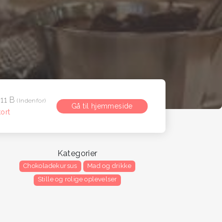
 11 B
(Indenfor)
Gå til hjemmeside
ort
Kategorier
Chokoladekursus
Mad og drikke
Stille og rolige oplevelser