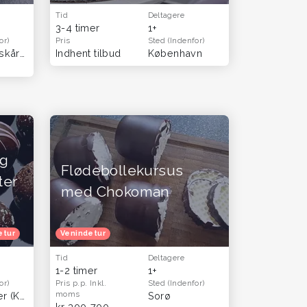
Tid
Deltagere
3-4 timer
1+
or)
Pris
Sted
(Indenfor)
åbyskov, skårup
Indhent tilbud
København
ng
Flødebollekursus
ter
med Chokoman
etur
Venindetur
Tid
Deltagere
1-2 timer
1+
or)
Pris p.p.
Inkl.
Sted
(Indenfor)
moms
Axel Tower (København)
Sorø
kr 300-700