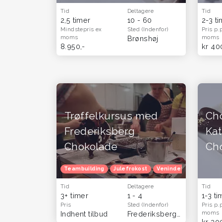
Tid
Deltagere
Tid
2,5 timer
10 - 60
2-3 t
Mindstepris
ex
Sted
(Indenfor)
Pris p.
moms
moms
Brønshøj
8.950,-
kr 40
Trøffelkursus med
Ch
Frederiksberg
Ka
Chokolade
Ch
Teambuilding
Julefrokost
Venindetur
Tid
Deltagere
Tid
3+ timer
1 - 4
1-3 ti
Pris
Sted
(Indenfor)
Pris p.
moms
Indhent tilbud
Frederiksberg C
kr 30