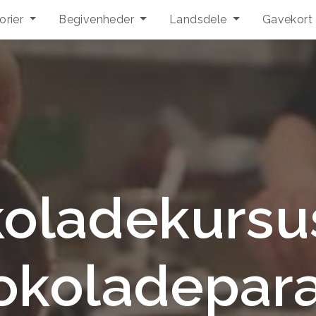
orier
Begivenheder
Landsdele
Gavekort
oladekursu
okoladepara