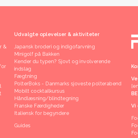
Udvalgte oplevelser & aktiviteter
r &
Japansk broderi og indigofarvning
Minigolf på Bakken
Kender du typen? Sjovt og involverende
for
Ko
indslag
Fægtning
Ve
PolterBoks - Danmarks sjoveste polterabend
l
[e
Mobilt cocktailkursus
t
B
Håndlæsning/blindtegning
Franske Færdigheder
Vi
Italiensk for begyndere
Fo
Guides
Fo
Fo