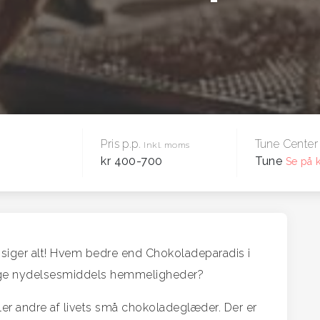
Pris p.p.
Tune Center
Inkl. moms
kr 400-700
Tune
Se på k
 siger alt! Hvem bedre end Chokoladeparadis i
erlige nydelsesmiddels hemmeligheder?
ler andre af livets små chokoladeglæder. Der er