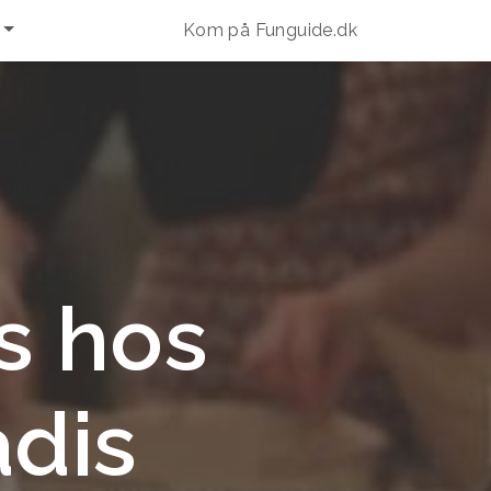
Kom på Funguide.dk
s hos
dis