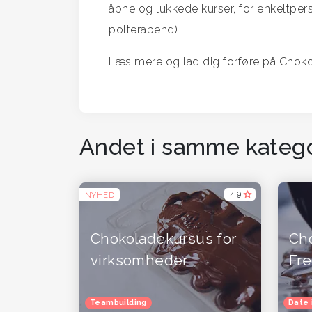
åbne og lukkede kurser, for enkeltpers
polterabend)
Læs mere og lad dig forføre på Chok
Andet i samme katego
4,9
NYHED
Chokoladekursus for
Ch
virksomheder
Fre
Teambuilding
Date 