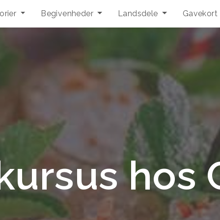
orier
Begivenheder
Landsdele
Gavekort
kursus hos 