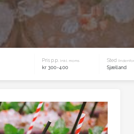
Pris p.p.
Sted
Inkl. moms
(Indenfor
kr 300-400
Sjælland