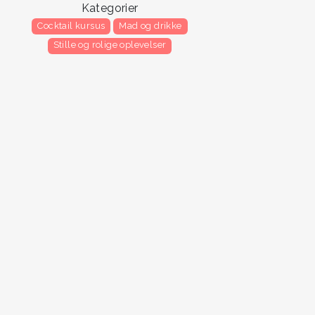
Kategorier
Cocktail kursus
Mad og drikke
Stille og rolige oplevelser