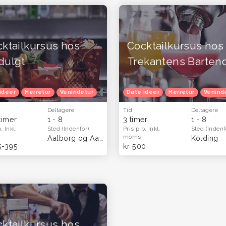
ktailkursus hos
Cocktailkursus hos
dulgt
Trekantens Barten
idéer
Oplevelsesgavekort
Herretur
Venindetur
Oplevelsesgaver til hende
Oplevelsesgavekort
Date idéer
Oplevelsesgaver til
Herretur
Oplevelsesgaver 
Venind
Deltagere
Tid
Deltagere
timer
1 - 8
3 timer
1 - 8
p.
Inkl.
Sted
(Indenfor)
Pris p.p.
Inkl.
Sted
(Indenf
moms
Aalborg og Aarhus
Kolding
5-395
kr 500
ktailkursus hos