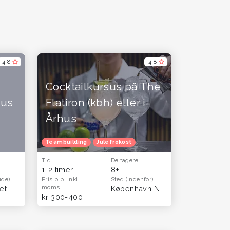
4,8
4,8
Cocktailkursus på The
sus
Flatiron (kbh) eller i
Århus
plevelser og gavekort til mænd
Teambuilding
Julefrokost
Oplevelsesgaver til par
Tid
Deltagere
1-2 timer
8+
ude)
Pris p.p.
Inkl.
Sted
(Indenfor)
moms
et
København N og Aarhus (Åbyhøj)
kr 300-400