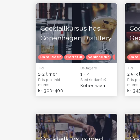
Cocktailkursus hos
Coc
Copenhagen Distillery
Ge
Date idéer
Herretur
Venindetur
Efterårferie
Date 
Tid
Deltagere
Tid
1-2 timer
1 - 4
2,5-3 
Pris p.p.
Inkl.
Sted
(Indenfor)
Pris p.
moms
moms
København
kr 300-400
kr 34
Cocktailkursus med
Coc