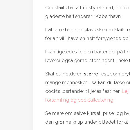
Cocktaiils har alt udstyret med, de be
gladeste bartenderer i København!
I vil lære både de klassiske cocktails
for alt vil I have en helt forrygende op
I kan ligeledes leje en bartender på time
leverer også gerne isterninger til hele 
Skal du holde en
større
fest, som bryl
mange mennesker - så kan du læse om
cocktailbartender til jeres fest her:
Lej
forsamling og cocktailcatering
Se mere om selve kurset, priser og hv
den grønne knap under billedet for at