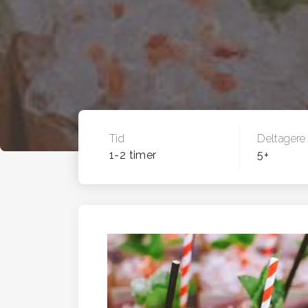
Tid
Deltagere
1-2 timer
5+