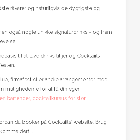
dste råvarer og naturligvis de dygtigste og
 men også nogle unikke signaturdrinks - og frem
levelse
basis til at lave drinks til jer og Cocktaiils
festen.
lup, firmafest eller andre arrangementer med
 mulighederne for at få din egen
 en bartender, cocktailkursus for stor
ordan du booker på Cocktaiils' website. Brug
 komme dertil.