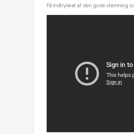
Få indtrykket af den gode stemning so