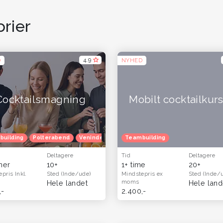
rier
4,9
D
NYHED
Cocktailsmagning
Mobilt cocktailkur
vekort
building
Oplevelsesgaver til hende
Polterabend
Venindetur
Oplevelsesgaver til ham og far - o
Teambuilding
Deltagere
Tid
Deltagere
imer
10+
1+ time
20+
epris
Inkl.
Sted
(Inde/ude)
Mindstepris
ex
Sted
(Inde/
moms
Hele landet
Hele land
,-
2.400,-