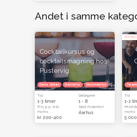
Andet i samme katego
NYHE
Cocktailkursus og
cocktailsmagning hos
Pustervig
Date idéer
Herretur
Venindetur
Oplevelsesga
Team
Tid
Deltagere
Tid
1-3 timer
1 - 8
1-2 t
Pris p.p.
Inkl.
Sted
(Indenfor)
Mindst
moms
moms
Aarhus
kr 200-400
5.000