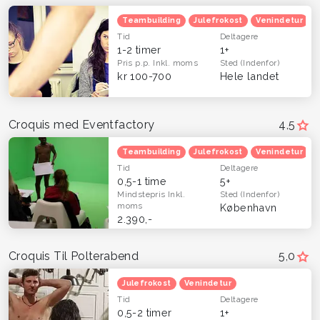
Teambuilding
Julefrokost
Venindetur
Tid
Deltagere
1-2 timer
1+
Pris p.p.
Inkl. moms
Sted
(Indenfor)
kr 100-700
Hele landet
Croquis med Eventfactory
4,5
Teambuilding
Julefrokost
Venindetur
Tid
Deltagere
0,5-1 time
5+
Mindstepris
Inkl.
Sted
(Indenfor)
moms
København
2.390,-
Croquis Til Polterabend
5,0
Julefrokost
Venindetur
Tid
Deltagere
0,5-2 timer
1+