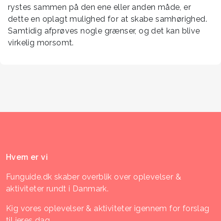
rystes sammen på den ene eller anden måde, er
dette en oplagt mulighed for at skabe samhørighed.
Samtidig afprøves nogle grænser, og det kan blive
virkelig morsomt.
Hvem er vi
Funguide.dk skaber overblik over oplevelser &
aktiviteter rundt i Danmark.
Kig vores oplevelser & aktiviteter igennem for forslag
til jeres dag.