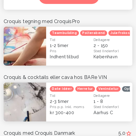
Croquis tegning med CroquisPro
Teambuilding
Polterabend
Julefrokost
Tid
Deltagere
1-2 timer
2 - 150
Pris
Sted
(Indenfor)
Indhent tilbud
København
Croquis & cocktails eller cava hos BARe VIN
Date idéer
Herretur
Venindetur
Oplev
Tid
Deltagere
2-3 timer
1 - 8
Pris p.p.
Inkl. moms
Sted
(Indenfor)
kr 300-400
Aarhus C
Croquis med Croquis Danmark
5,0