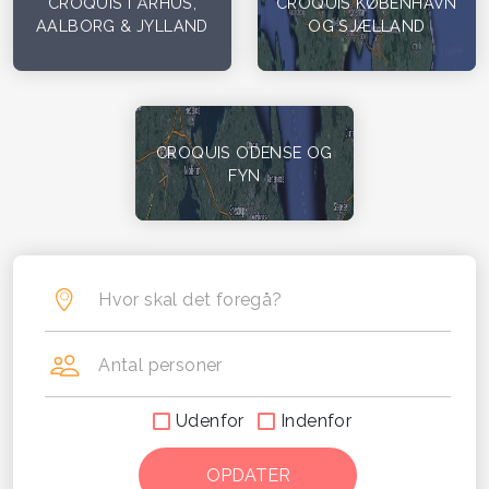
CROQUIS I ÅRHUS,
CROQUIS KØBENHAVN
AALBORG & JYLLAND
OG SJÆLLAND
CROQUIS ODENSE OG
FYN
Hvor skal det foregå?
Antal personer
Udenfor
Indenfor