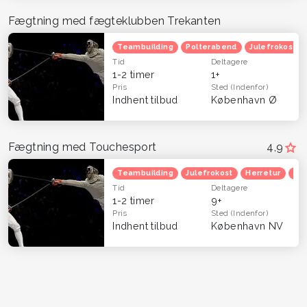
Fægtning med fægteklubben Trekanten
Teambuilding
Polterabend
Julefrokost
Tid
Deltagere
1-2 timer
1+
Pris
Sted
(Indenfor)
Indhent tilbud
København Ø
Fægtning med Touchesport
4,9
Teambuilding
Julefrokost
Herretur
Ven
Tid
Deltagere
1-2 timer
9+
Pris
Sted
(Indenfor)
Indhent tilbud
København NV