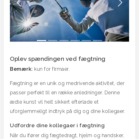
Forrige
Næs
Oplev spændingen ved fægtning
Bemærk:
kun for firmaer.
Fægtning er en unik og medrivende aktivitet, der
passer perfekt til en række anledninger. Denne
ædle kunst vil helt sikkert efterlade et
uforglemmeligt indtryk på dig og dine kollegaer.
Udfordre dine kollegaer i fægtning
Når du ifører dig fægtedragt, hjelm og handsker,