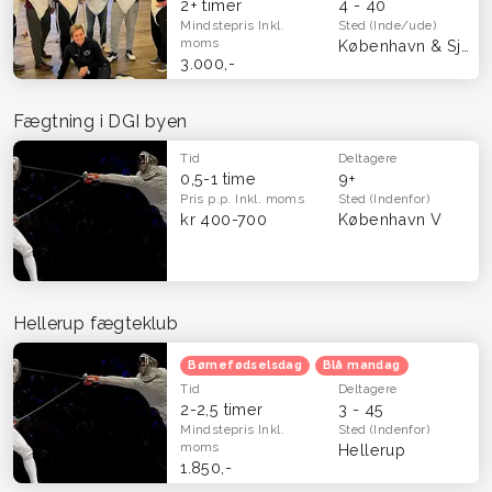
2+ timer
4 - 40
Mindstepris
Inkl.
Sted
(Inde/ude)
moms
København & Sjælland
3.000,-
Fægtning i DGI byen
Tid
Deltagere
0,5-1 time
9+
Pris p.p.
Inkl. moms
Sted
(Indenfor)
kr 400-700
København V
Hellerup fægteklub
Børnefødselsdag
Blå mandag
Tid
Deltagere
2-2,5 timer
3 - 45
Mindstepris
Inkl.
Sted
(Indenfor)
moms
Hellerup
1.850,-