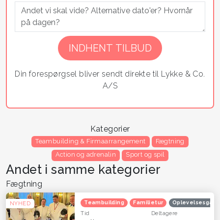
Din forespørgsel bliver sendt direkte til Lykke & Co.
A/S
Kategorier
Teambuilding & Firmaarrangement
Fægtning
Action og adrenalin
Sport og spil
Andet i samme kategorier
Fægtning
Teambuilding
Familietur
Oplevelsesgave
NYHED
Tid
Deltagere