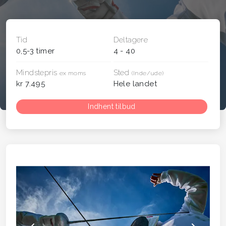
Tid
Deltagere
0,5-3 timer
4 - 40
Mindstepris
Sted
ex moms
(Inde/ude)
kr 7.495
Hele landet
Indhent tilbud