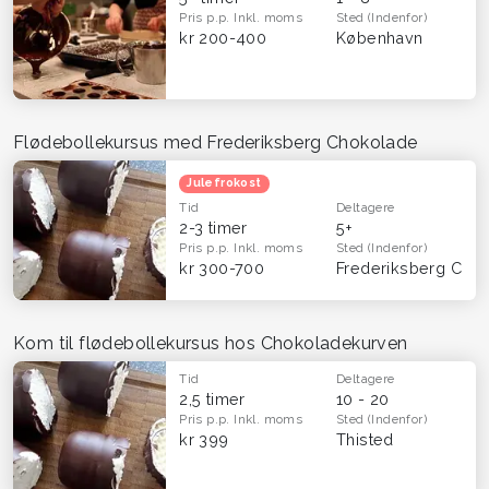
Pris p.p.
Inkl. moms
Sted
(Indenfor)
kr 200-400
København
Flødebollekursus med Frederiksberg Chokolade
Julefrokost
Tid
Deltagere
2-3 timer
5+
Pris p.p.
Inkl. moms
Sted
(Indenfor)
kr 300-700
Frederiksberg C
Kom til flødebollekursus hos Chokoladekurven
Tid
Deltagere
2,5 timer
10 - 20
Pris p.p.
Inkl. moms
Sted
(Indenfor)
kr 399
Thisted