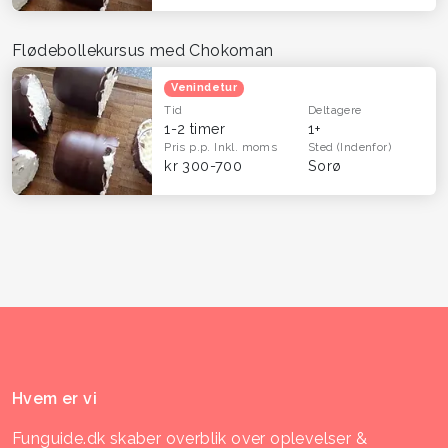
Flødebollekursus med Chokoman
Venindetur
Tid
Deltagere
1-2 timer
1+
Pris p.p.
Inkl. moms
Sted
(Indenfor)
kr 300-700
Sorø
Hvem er vi
Funguide.dk skaber overblik over oplevelser &