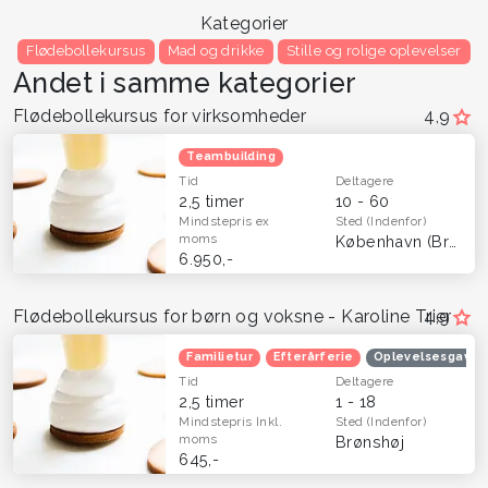
Kategorier
Flødebollekursus
Mad og drikke
Stille og rolige oplevelser
Andet i samme kategorier
Flødebollekursus for virksomheder
4,9
Teambuilding
Tid
Deltagere
2,5 timer
10 - 60
Mindstepris
ex
Sted
(Indenfor)
moms
København (Brønshøj)
6.950,-
Flødebollekursus for børn og voksne - Karoline Trier
4,9
Familietur
Efterårferie
Oplevelsesgavek
Tid
Deltagere
2,5 timer
1 - 18
Mindstepris
Inkl.
Sted
(Indenfor)
moms
Brønshøj
645,-