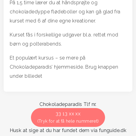
På 1,5 time lærer du at håndsprøjte og
chokoladedyppe flødeboller og kan gå glad fra
kurset med 6 af dine egne kreationer.
Kurset fås i forskellige udgaver bl.a. rettet mod
børn og polterabends.
Et populært kursus – se mere på
Chokoladeparadis’ hjemmeside. Brug knappen
under billedet
Chokoladeparadis Tlf nr.
33 13 xx xx
(Tryk for at få hele nummeret)
Husk at sige at du har fundet dem via funguide.dk