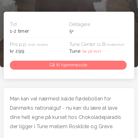
Tid
Deltagere
1-2 timer
5+
Pris p.p.
Tune Center 11 B
Inkl. moms
(Indenfor)
kr 299
Tune
Se på kort
Gå til hjemmeside
Man kan vel nærmest kalde flødebollen for
Danmarks nationalguf - nu kan du lære at lave
dine helt egne på kurset hos Chokoladeparadis
der ligger i Tune mellem Roskilde og Greve.