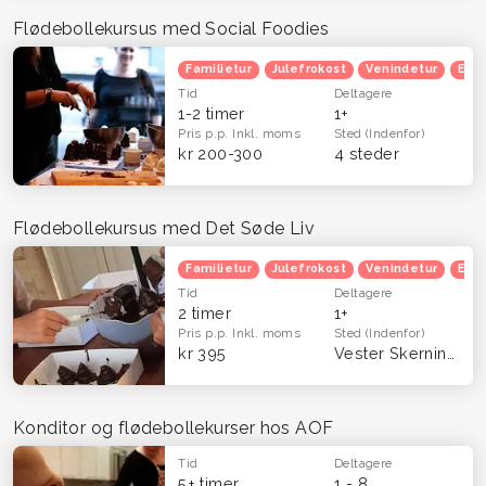
Flødebollekursus med Social Foodies
Familietur
Julefrokost
Venindetur
Efte
Tid
Deltagere
1-2 timer
1+
Pris p.p.
Inkl. moms
Sted
(Indenfor)
kr 200-300
4 steder
Flødebollekursus med Det Søde Liv
Familietur
Julefrokost
Venindetur
Efte
Tid
Deltagere
2 timer
1+
Pris p.p.
Inkl. moms
Sted
(Indenfor)
kr 395
Vester Skerninge
Konditor og flødebollekurser hos AOF
Tid
Deltagere
5+ timer
1 - 8