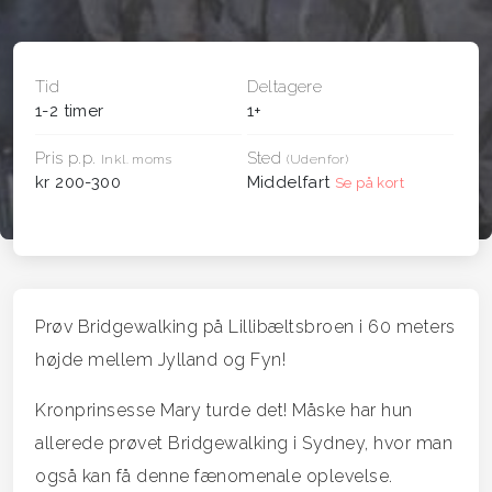
Tid
Deltagere
1-2 timer
1+
Pris p.p.
Sted
Inkl. moms
(Udenfor)
kr 200-300
Middelfart
Se på kort
Prøv Bridgewalking på Lillibæltsbroen i 60 meters
højde mellem Jylland og Fyn!
Kronprinsesse Mary turde det! Måske har hun
allerede prøvet Bridgewalking i Sydney, hvor man
også kan få denne fænomenale oplevelse.