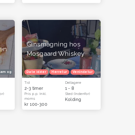
Ginsmagning hos
den
Mosgaard Whiskey
plevelser og gavekort til mænd
ham og far - oplevelser og gavekort til mænd
Date idéer
Herretur
Venindetur
Tid
Deltagere
2-3 timer
1 - 8
or)
Pris p.p.
Inkl.
Sted
(Indenfor)
moms
Kolding
kr 100-300