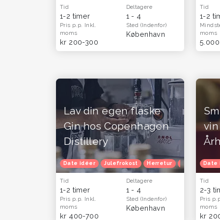
Tid
Deltagere
Tid
1-2 timer
1 - 4
1-2 t
Pris p.p.
Inkl.
Sted
(Indenfor)
Mindst
moms
moms
København
kr 200-300
5.000
Lav din egen flaske
Sma
Gin hos Copenhagen
vin
Distillery
År
Date idéer
Julefrokost
Herretur
Venindetur
Date 
Tid
Deltagere
Tid
1-2 timer
1 - 4
2-3 t
Pris p.p.
Inkl.
Sted
(Indenfor)
Pris p.
moms
moms
København
kr 400-700
kr 20