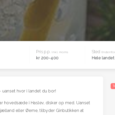
Pris p.p.
Sted
Inkl. moms
(Indenfor
kr 200-400
Hele landet
T
uanset hvor i landet du bor!
ar hovedsæde i Haslev, disker op med. Uanset
jælland eller Øerne, tilbyder Ginbutikken at