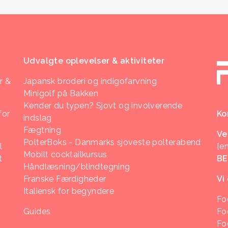
Udvalgte oplevelser & aktiviteter
r &
Japansk broderi og indigofarvning
Minigolf på Bakken
Kender du typen? Sjovt og involverende
for
Ko
indslag
Fægtning
Ve
PolterBoks - Danmarks sjoveste polterabend
l
[e
Mobilt cocktailkursus
t
B
Håndlæsning/blindtegning
Franske Færdigheder
Vi
Italiensk for begyndere
Fo
Guides
Fo
Fo