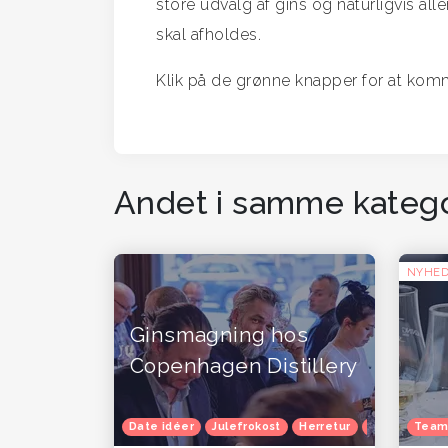
store udvalg af gins og naturligvis a
skal afholdes.
Klik på de grønne knapper for at komm
Andet i samme katego
NYHE
Ginsmagning hos
Copenhagen Distillery
Date idéer
Julefrokost
Herretur
Venindetur
Team