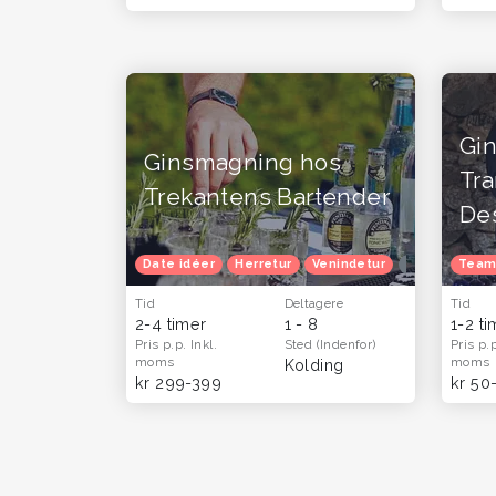
Gi
Ginsmagning hos
Tr
Trekantens Bartender
Des
Date idéer
Herretur
Venindetur
Oplevelsesga
Team
Tid
Deltagere
Tid
2-4 timer
1 - 8
1-2 t
Pris p.p.
Inkl.
Sted
(Indenfor)
Pris p.
moms
moms
Kolding
kr 299-399
kr 50