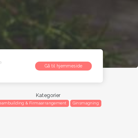
)
Gå til hjemmeside
Kategorier
eambuilding & Firmaarrangement
Ginsmagning