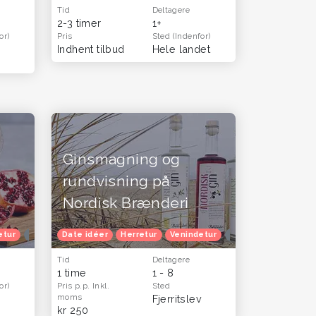
Tid
Deltagere
2-3 timer
1+
or)
Pris
Sted
(Indenfor)
Indhent tilbud
Hele landet
Ginsmagning og
rundvisning på
Nordisk Brænderi
etur
Oplevelsesgavekort
Date idéer
Herretur
Oplevelsesgaver til hende
Venindetur
Oplevelsesgavekort
Oplevelsesgave
Tid
Deltagere
1 time
1 - 8
or)
Pris p.p.
Inkl.
Sted
moms
Fjerritslev
kr 250