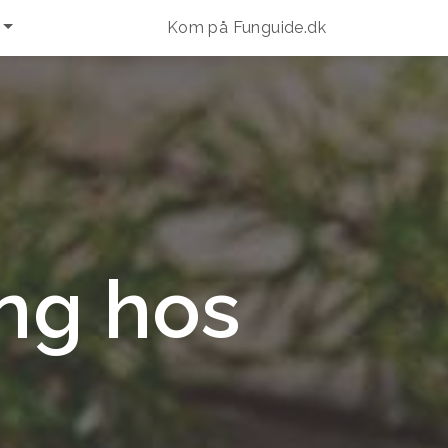
Kom på Funguide.dk
ng hos
n