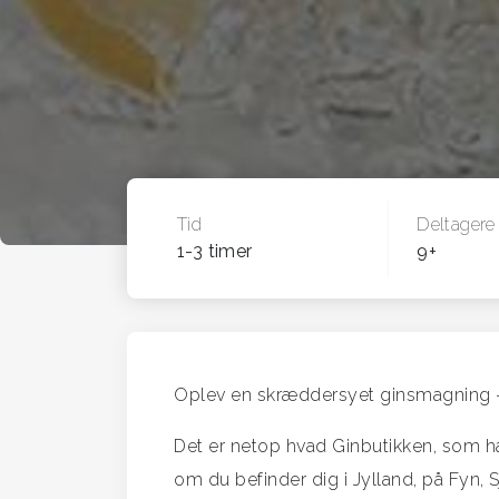
Tid
Deltagere
1-3 timer
9+
Oplev en skræddersyet ginsmagning - 
Det er netop hvad Ginbutikken, som h
om du befinder dig i Jylland, på Fyn, S