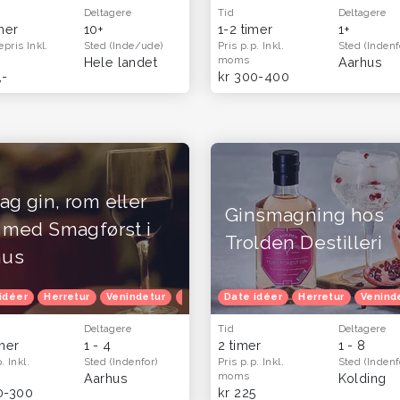
Deltagere
Tid
Deltagere
imer
10+
1-2 timer
1+
epris
Inkl.
Sted
(Inde/ude)
Pris p.p.
Inkl.
Sted
(Indenf
moms
Hele landet
Aarhus
,-
kr 300-400
g gin, rom eller
Ginsmagning hos
 med Smagførst i
Trolden Destilleri
hus
idéer
Efterårferie
Herretur
Venindetur
Efterårferie
Date idéer
Oplevelsesgavekort
Herretur
Venind
Deltagere
Tid
Deltagere
imer
1 - 4
2 timer
1 - 8
p.
Inkl.
Sted
(Indenfor)
Pris p.p.
Inkl.
Sted
(Indenf
moms
Aarhus
Kolding
0-300
kr 225