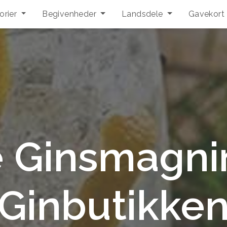
orier
Begivenheder
Landsdele
Gavekort
e Ginsmagni
Ginbutikke