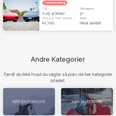
Teambuilding
Tid
Deltagere
0,25-4 timer
3+
Pris p.p.
Inkl. moms
Sted
kr 700
Hele landet
Andre Kategorier
Fandt du ikke hvad du søgte, så prøv de her kategorier
istedet:
KØR EN PORSCHE
KØR EN FERRARI