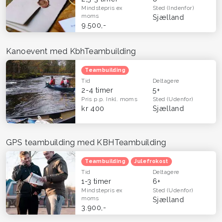
Mindstepris
ex
Sted
(Indenfor)
moms
Sjælland
9.500,-
Kanoevent med KbhTeambuilding
Teambuilding
Tid
Deltagere
2-4 timer
5+
Pris p.p.
Inkl. moms
Sted
(Udenfor)
kr 400
Sjælland
GPS teambuilding med KBHTeambuilding
Teambuilding
Julefrokost
Tid
Deltagere
1-3 timer
6+
Mindstepris
ex
Sted
(Udenfor)
moms
Sjælland
3.900,-