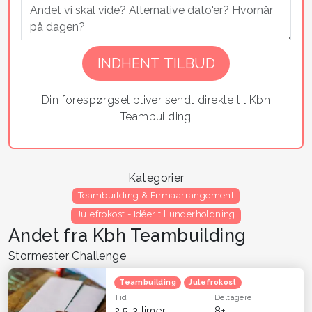
Din forespørgsel bliver sendt direkte til Kbh
Teambuilding
Kategorier
Teambuilding & Firmaarrangement
Julefrokost - Idéer til underholdning
Andet fra Kbh Teambuilding
Stormester Challenge
Teambuilding
Julefrokost
Tid
Deltagere
2,5-3 timer
8+