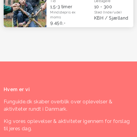
Tid
Deltagere
1,5-3 timer
10 - 300
Mindstepris
ex
Sted
(Inde/ude)
moms
KBH / Sjælland
9.450,-
Hvem er vi
Funguide.dk skaber overblik over oplevelser &
aktiviteter rundt i Danmark.
Kig vores oplevelser & aktiviteter igennem for forslag
til jeres dag.