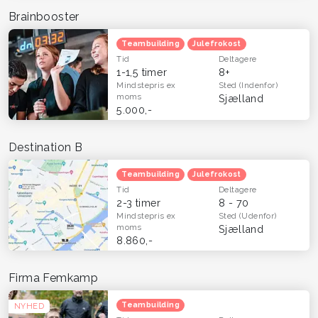
Brainbooster
Teambuilding
Julefrokost
Tid
Deltagere
1-1,5 timer
8+
Mindstepris
ex
Sted
(Indenfor)
moms
Sjælland
5.000,-
Destination B
Teambuilding
Julefrokost
Tid
Deltagere
2-3 timer
8 - 70
Mindstepris
ex
Sted
(Udenfor)
moms
Sjælland
8.860,-
Firma Femkamp
Teambuilding
NYHED