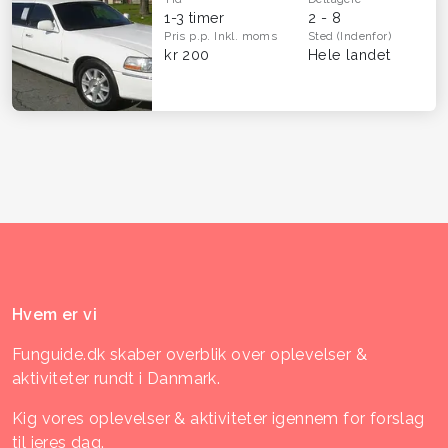
1-3 timer
2 - 8
Pris p.p.
Inkl. moms
Sted
(Indenfor)
kr 200
Hele landet
Hvem er vi
Funguide.dk skaber overblik over oplevelser &
aktiviteter rundt i Danmark.
Kig vores oplevelser & aktiviteter igennem for forslag
til jeres dag.