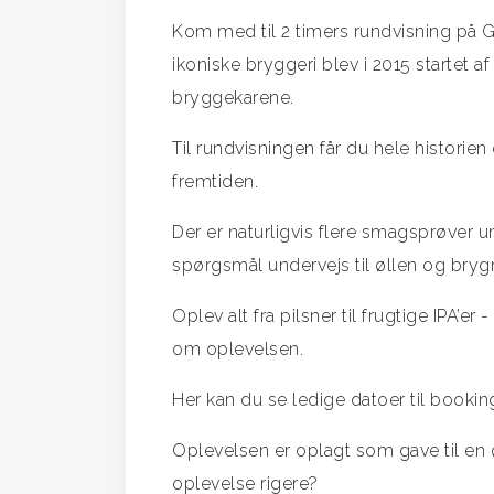
Kom med til 2 timers rundvisning på 
ikoniske bryggeri blev i 2015 startet a
bryggekarene.
Til rundvisningen får du hele histor
fremtiden.
Der er naturligvis flere smagsprøver un
spørgsmål undervejs til øllen og bryg
Oplev alt fra pilsner til frugtige IPA’
om oplevelsen.
Her kan du se ledige datoer til booking,
Oplevelsen er oplagt som gave til en ø
oplevelse rigere?