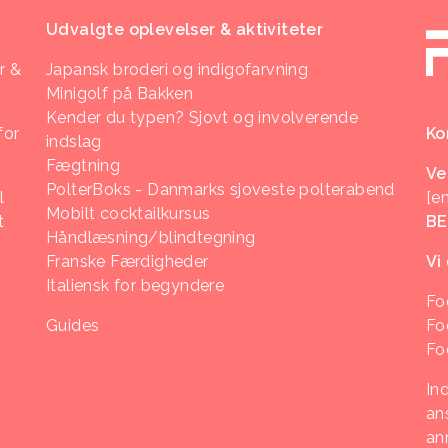
Udvalgte oplevelser & aktiviteter
r &
Japansk broderi og indigofarvning
Minigolf på Bakken
Kender du typen? Sjovt og involverende
for
Ko
indslag
Fægtning
Ve
PolterBoks - Danmarks sjoveste polterabend
l
[e
Mobilt cocktailkursus
t
B
Håndlæsning/blindtegning
Franske Færdigheder
Vi
Italiensk for begyndere
Fo
Guides
Fo
Fo
In
ans
an