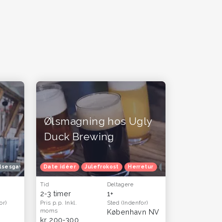
Ølsmagning hos Ugly
Duck Brewing
lsesgavekort
Date idéer
Oplevelsesgaver til ham og far - oplevelser og gavekort t
Julefrokost
Herretur
Oplevelsesgavekor
Tid
Deltagere
2-3 timer
1+
or)
Pris p.p.
Inkl.
Sted
(Indenfor)
moms
København NV
kr 200-300