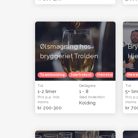
Ølsmagning hos
Bry
bryggeriet Trolden
Hj
Teambuilding
Julefrokost
Herretur
Oplevelse
Herre
Tid
Deltagere
Tid
1-2 timer
1 - 8
5+ ti
Pris p.p.
Inkl.
Sted
(Indenfor)
Pris p.
moms
moms
Kolding
kr 200-300
kr 70