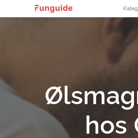
Kateg
Ølsmagn
hos