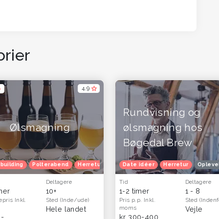
rier
4,9
D
Rundvisning og
Ølsmagning
ølsmagning hos
Bøgedal Brew
building
evelsesgaver til ham og far - oplevelser og gavekort til mænd
Polterabend
Herretur
Date idéer
Herretur
Opleve
Deltagere
Tid
Deltagere
imer
10+
1-2 timer
1 - 8
epris
Inkl.
Sted
(Inde/ude)
Pris p.p.
Inkl.
Sted
(Indenf
moms
Hele landet
Vejle
,-
kr 300-400