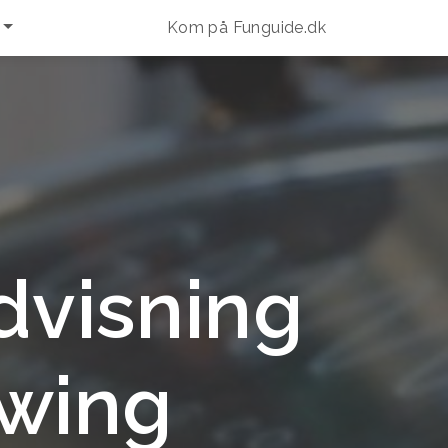
Kom på Funguide.dk
dvisning
wing