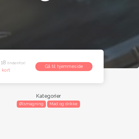
 18
(Indenfor)
Gå til hjemmeside
 kort
Kategorier
Ølsmagning
Mad og drikke