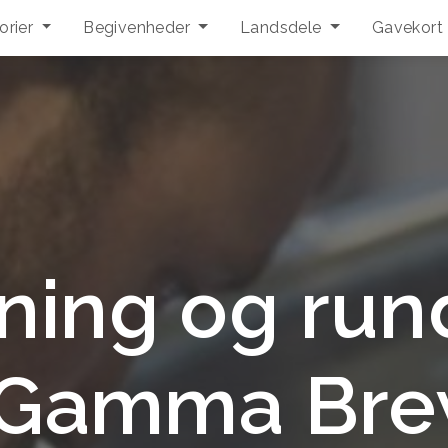
orier
Begivenheder
Landsdele
Gavekort
ing og run
 Gamma Bre