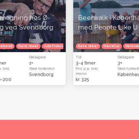
smagning hos Ø-
Beerwalk i Københ
yg ved Svendborg
med People Like U
rabend
plevelsesgaver til ham og far - oplevelser og gavekort til mænd
Date idéer
Julefrokost
Herretur
Date idéer
Efterårferie
Herretur
Oplevels
Venind
Deltagere
Tid
Deltagere
imer
1+
3-4 timer
3+
p.
Inkl.
Sted
(Indenfor)
Pris p.p.
Inkl.
Sted
(Udenf
moms
Svendborg
Københav
0-200
kr 325