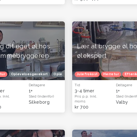
g dit eget øl hos
Lær at brygge øl h
emmebryggeren
ølekspert
sgavekort
tur
Oplevelsesgavekort
Oplevelsesgaver til ham og far - oplevelser og gavekort til 
Oplevelsesgaver til ham og far - oplevelser 
Julefrokost
Herretur
Efterå
Deltagere
Tid
Deltagere
mer
1+
3-4 timer
1+
p.
Inkl.
Sted
(Indenfor)
Pris p.p.
Inkl.
Sted
(Indenf
moms
Silkeborg
Valby
0
kr 700