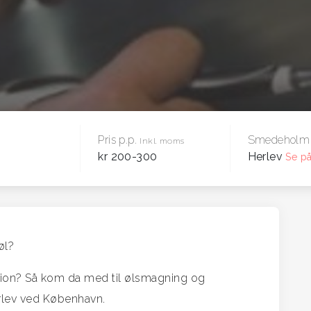
Pris p.p.
Smedeholm
Inkl. moms
kr 200-300
Herlev
Se på
øl?
ion? Så kom da med til ølsmagning og
rlev ved København.