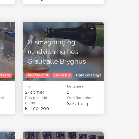
Ølsmagning og
os
rundvisning hos
Grauballe Bryghus
mænd
og gavekort til mænd
rferie
Oplevelsesgavekort
Julefrokost
Herretur
Oplevelsesgaver til ham og far - oplevels
Oplevelsesgaver til ham og far - 
Tid
Deltagere
2-3 timer
1+
or)
Pris p.p.
Inkl.
Sted
(Indenfor)
moms
Silkeborg
kr 100-200