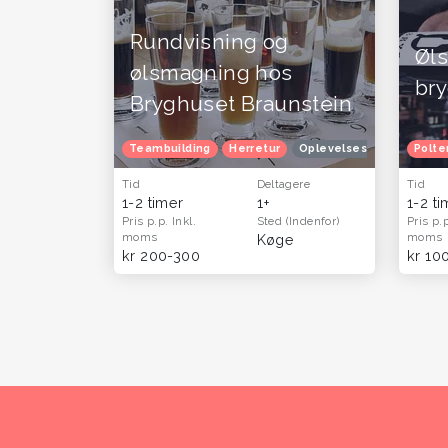
Rundvisning og
Øl
ølsmagning hos
br
Bryghuset Braunstein
Teambuilding
Herretur
Oplevelsesgavekort
Polte
O
Tid
Deltagere
Tid
1-2 timer
1+
1-2 t
Pris p.p.
Inkl.
Sted
(Indenfor)
Pris p.
moms
moms
Køge
kr 200-300
kr 10