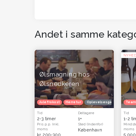
Andet i samme katego
NYHE
Ølsmagning hos
Ølsnedkeren
Julefrokost
Herretur
Oplevelsesgavekort
Team
Opl
Tid
Deltagere
Tid
2-3 timer
1+
1-2 t
Pris p.p.
Inkl.
Sted
(Indenfor)
Mindst
moms
moms
København
kr 200-300
5.000