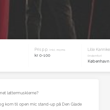
Pris p.p.
Lille Kannik
Inkl. moms
kr 0-100
(Indenfor)
Københav
ænet lattermusklerne?
 og kom til open mic stand-up på Den Glade