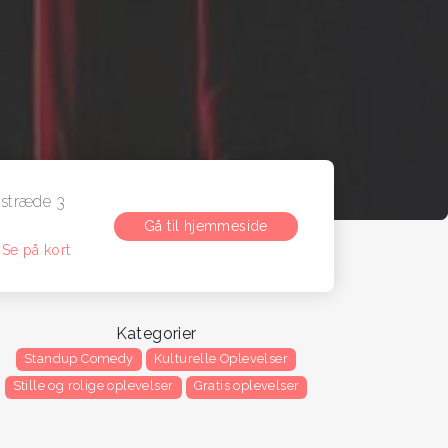
estræde 3
Gå til hjemmeside
n
Se på kort
Kategorier
Standup Comedy
Kulturelle Oplevelser
Stille og rolige oplevelser
Gratis oplevelser