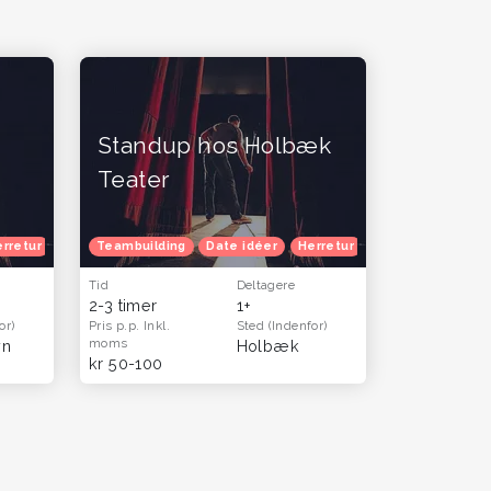
Standup hos Holbæk
Teater
plevelser og gavekort til mænd
rretur
Venindetur
Teambuilding
Date idéer
Herretur
Venindetur
Tid
Deltagere
2-3 timer
1+
or)
Pris p.p.
Inkl.
Sted
(Indenfor)
moms
vn
Holbæk
kr 50-100