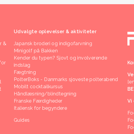
Udvalgte oplevelser & aktiviteter
r &
Japansk broderi og indigofarvning
Minigolf på Bakken
Kender du typen? Sjovt og involverende
for
Ko
indslag
Fægtning
Ve
PolterBoks - Danmarks sjoveste polterabend
l
[e
Mobilt cocktailkursus
t
B
Håndlæsning/blindtegning
Franske Færdigheder
Vi
Italiensk for begyndere
Fo
Guides
Fo
Fo