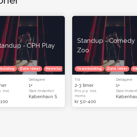
rier
Standup - Comedy
tandup - CPH Play
Zoo
vekort
building
Oplevelsesgaver til hende
Date idéer
Herretur
Venindetur
Oplevelsesgaver til ham og far - o
Teambuilding
Date idéer
He
Deltagere
Tid
Deltagere
imer
1+
2-3 timer
1+
p.
Inkl.
Sted
(Indenfor)
Pris p.p.
Inkl.
Sted
(Indenf
moms
København S
Københa
-100
kr 50-400