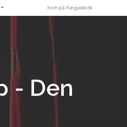
Kom på Funguide.dk
p - Den