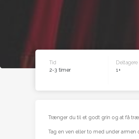
Tid
Deltagere
2-3 timer
1+
Trænger du til et godt grin og at få tr
Tag en ven eller to med under armen