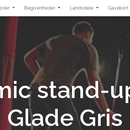
orier
Begivenheder
Landsdele
Gavekort
ic stand-u
Glade Gris