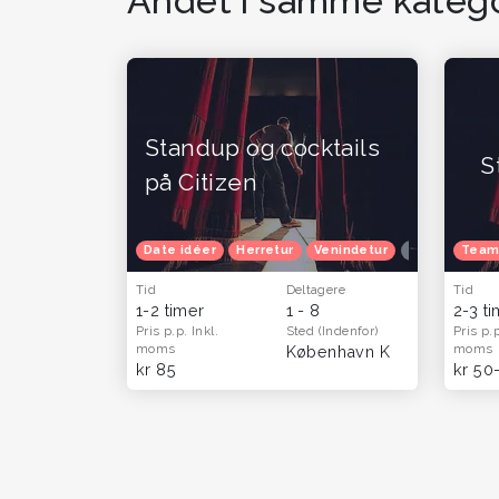
Andet i samme katego
Standup og cocktails
S
på Citizen
Date idéer
Herretur
Venindetur
Oplevelsesga
Team
Tid
Deltagere
Tid
1-2 timer
1 - 8
2-3 t
Pris p.p.
Inkl.
Sted
(Indenfor)
Pris p.
moms
moms
København K
kr 85
kr 50