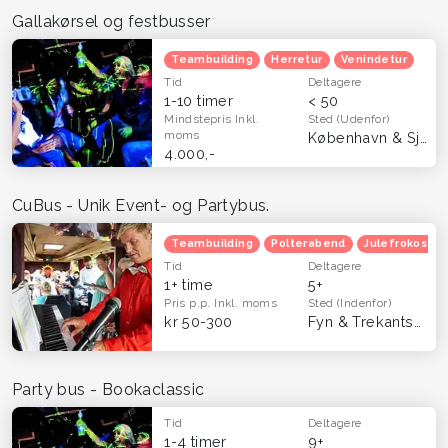
Gallakørsel og festbusser
Teambuilding
Herretur
Venindetur
Tid
Deltagere
1-10 timer
< 50
Mindstepris
Inkl.
Sted
(Udenfor)
moms
København & Sjælland
4.000,-
CuBus - Unik Event- og Partybus.
Teambuilding
Polterabend
Julefrokost
Tid
Deltagere
1+ time
5+
Pris p.p.
Inkl. moms
Sted
(Indenfor)
kr 50-300
Fyn & Trekantsområdet
Party bus - Bookaclassic
Tid
Deltagere
1-4 timer
9+