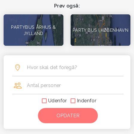
Prøv også:
PARTYBUS ÅRHUS &
PARTY BUS I KØBENHAVN
JYLLAND
Hvor skal det foregå?
Antal personer
Udenfor
Indenfor