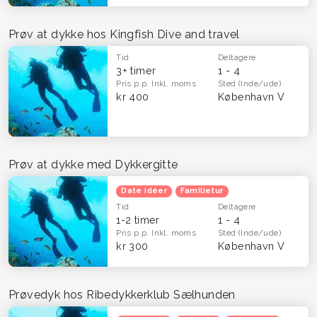
Prøv at dykke hos Kingfish Dive and travel
Tid
Deltagere
3+ timer
1 - 4
Pris p.p.
Inkl. moms
Sted
(Inde/ude)
kr 400
København V
Prøv at dykke med Dykkergitte
Date idéer
Familietur
Tid
Deltagere
1-2 timer
1 - 4
Pris p.p.
Inkl. moms
Sted
(Inde/ude)
kr 300
København V
Prøvedyk hos Ribedykkerklub Sælhunden