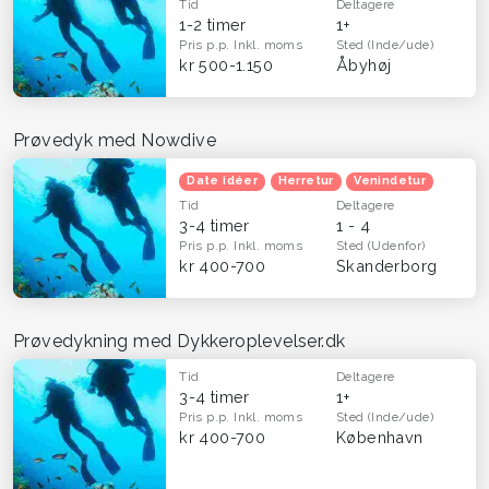
Tid
Deltagere
1-2 timer
1+
Pris p.p.
Inkl. moms
Sted
(Inde/ude)
kr 500-1.150
Åbyhøj‎
Prøvedyk med Nowdive
Date idéer
Herretur
Venindetur
Tid
Deltagere
3-4 timer
1 - 4
Pris p.p.
Inkl. moms
Sted
(Udenfor)
kr 400-700
Skanderborg
Prøvedykning med Dykkeroplevelser.dk
Tid
Deltagere
3-4 timer
1+
Pris p.p.
Inkl. moms
Sted
(Inde/ude)
kr 400-700
København