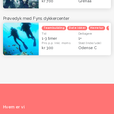
kr 700
Grenaa
Prøvedyk med Fyns dykkercenter
Teambuilding
Date idéer
Herretur
Ven
Tid
Deltagere
1-3 timer
1+
Pris p.p.
Inkl. moms
Sted
(Inde/ude)
kr 300
Odense C
Hvem er vi