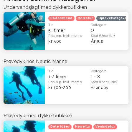
Undervandsjagt med dykkerbutikken
Polterabend
Herretur
Oplevelsesgaveko
Tid
Deltagere
5+ timer
1+
Pris p.p.
Inkl. moms
Sted
(Udenfor)
kr 500
Århus
Prøvedyk hos Nautic Marine
Tid
Deltagere
1-2 timer
1 - 8
Pris p.p.
Inkl. moms
Sted
(Inde/ude)
kr 100-200
Brøndby
Prøvedyk med dykkerbutikken
Date idéer
Herretur
Venindetur