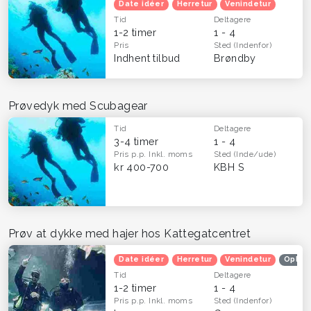
Date idéer
Herretur
Venindetur
Tid
Deltagere
1-2 timer
1 - 4
Pris
Sted
(Indenfor)
Indhent tilbud
Brøndby
Prøvedyk med Scubagear
Tid
Deltagere
3-4 timer
1 - 4
Pris p.p.
Inkl. moms
Sted
(Inde/ude)
kr 400-700
KBH S
Prøv at dykke med hajer hos Kattegatcentret
Date idéer
Herretur
Venindetur
Opleve
Tid
Deltagere
1-2 timer
1 - 4
Pris p.p.
Inkl. moms
Sted
(Indenfor)