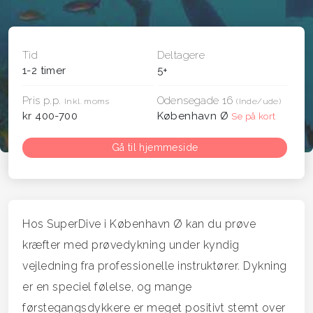
Tid
Deltagere
1-2 timer
5+
Pris p.p.
Odensegade 16
Inkl. moms
(Inde/ude)
kr 400-700
København Ø
Se på kort
Gå til hjemmeside
Hos SuperDive i København Ø kan du prøve
kræfter med prøvedykning under kyndig
vejledning fra professionelle instruktører. Dykning
er en speciel følelse, og mange
førstegangsdykkere er meget positivt stemt over