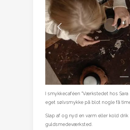
Forrige
I smykkecaféen "Værkstedet hos Sara L
eget sølvsmykke på blot nogle få time
Slap af og nyd en varm eller kold dri
guldsmedeværksted.