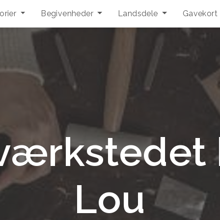
orier
Begivenheder
Landsdele
Gavekort
ærkstedet 
Lou