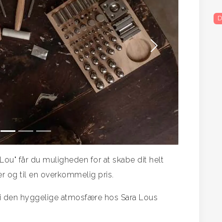
D
Næste
ou" får du muligheden for at skabe dit helt
r og til en overkommelig pris.
k i den hyggelige atmosfære hos Sara Lous