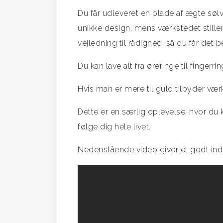
Du får udleveret en plade af ægte sølv 
unikke design, mens værkstedet stille
vejledning til rådighed, så du får det b
Du kan lave alt fra øreringe til finger
Hvis man er mere til guld tilbyder væ
Dette er en særlig oplevelse, hvor du
følge dig hele livet.
Nedenstående video giver et godt ind