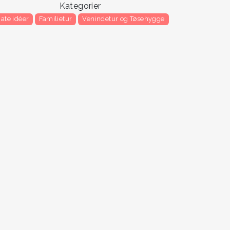
Kategorier
ate idéer
Familietur
Venindetur og Tøsehygge