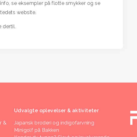
info, se eksempler på flotte smykker og se
tedets website.
dertil.
Udvalgte oplevelser & aktiviteter
r &
Japansk broderi og indigofarvning
Minigolf på Bakken