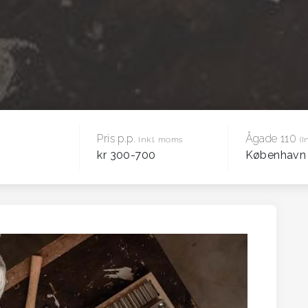
Pris p.p.
Ågade 110
Inkl. moms
(I
kr 300-700
København