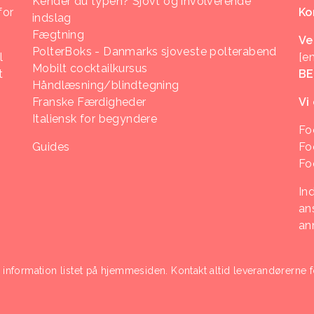
Kender du typen? Sjovt og involverende
for
Ko
indslag
Fægtning
Ve
PolterBoks - Danmarks sjoveste polterabend
l
[e
Mobilt cocktailkursus
t
B
Håndlæsning/blindtegning
Franske Færdigheder
Vi
Italiensk for begyndere
Fo
Guides
Fo
Fo
In
ans
an
i information listet på hjemmesiden. Kontakt altid leverandørerne f