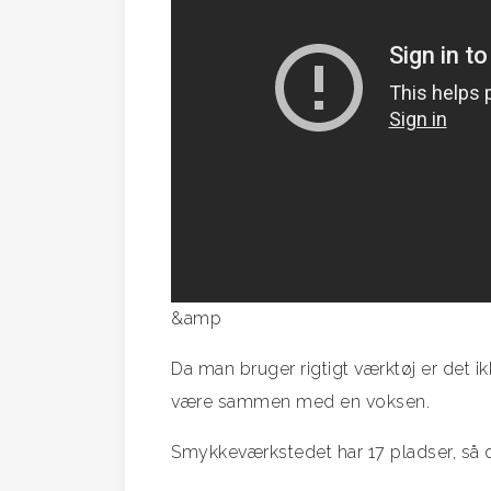
&amp
Da man bruger rigtigt værktøj er det i
være sammen med en voksen.
Smykkeværkstedet har 17 pladser, så 