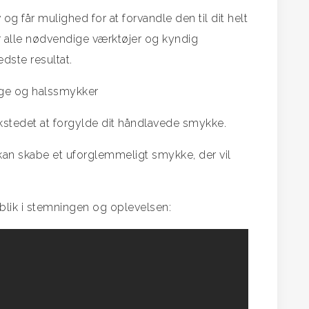
og får mulighed for at forvandle den til dit helt
r alle nødvendige værktøjer og kyndig
edste resultat.
ringe og halssmykker
rkstedet at forgylde dit håndlavede smykke.
 kan skabe et uforglemmeligt smykke, der vil
blik i stemningen og oplevelsen: