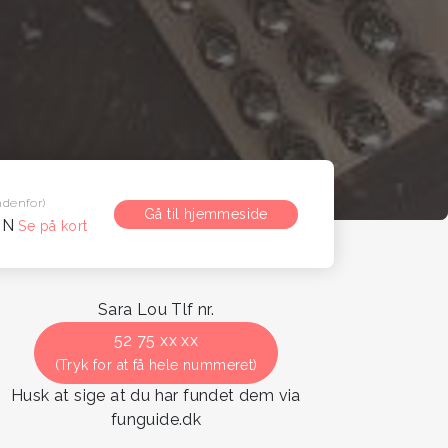
ndenfor)
Gå til hjemmeside
 N
Se på kort
Sara Lou Tlf nr.
52 75 xx xx
(Tryk for at få hele nummeret)
Husk at sige at du har fundet dem via
funguide.dk