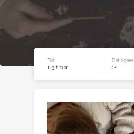
Tid
Deltagere
1-3 timer
1+