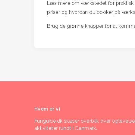
Læs mere om værkstedet for praktisk 
priser og hvordan du booker på værks
Brug de grønne knapper for at komme 
Hvem er vi
Funguide.dk skaber overblik over oplevelse
aktiviteter rundt i Danmark.