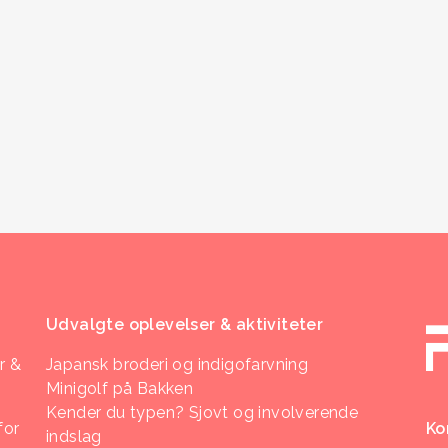
Udvalgte oplevelser & aktiviteter
r &
Japansk broderi og indigofarvning
Minigolf på Bakken
Kender du typen? Sjovt og involverende
for
Ko
indslag