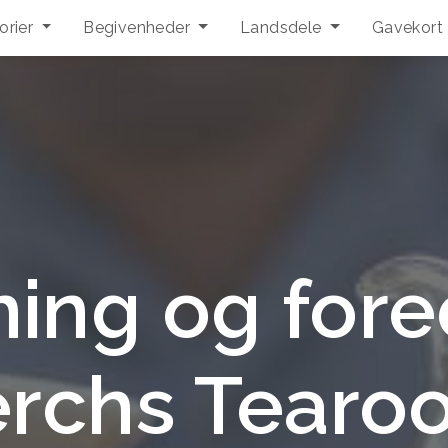
orier
Begivenheder
Landsdele
Gavekort
ing og fore
erchs Tearo