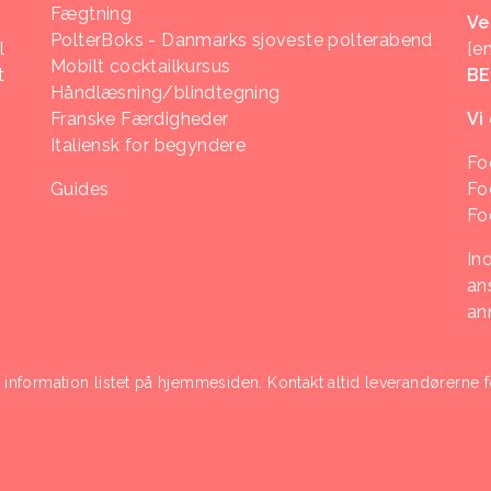
Fægtning
Ve
PolterBoks - Danmarks sjoveste polterabend
l
[e
Mobilt cocktailkursus
t
B
Håndlæsning/blindtegning
Franske Færdigheder
Vi
Italiensk for begyndere
Fo
Guides
Fo
Fo
In
ans
an
i information listet på hjemmesiden. Kontakt altid leverandørerne f