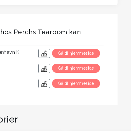
 hos Perchs Tearoom kan
benhavn K
Gå til hjemmeside
Gå til hjemmeside
Gå til hjemmeside
rier