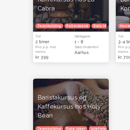
Cabra
Kon
Teambuilding
Polterabend
Date idéer
Julefr
Herre
Tid
Deltagere
Tid
2 timer
1 - 8
3-4 t
Pris p.p.
Inkl.
Sted
(Indenfor)
Pris p.
moms
moms
Aarhus
kr 399
kr 70
Baristakursus og
Kaffekursus hos Holy
Bean
Teambuilding
Date idéer
Julefrokost
Herretu