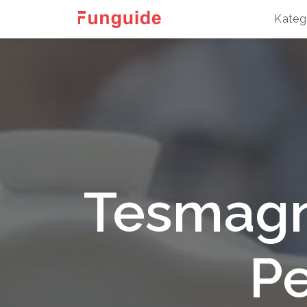
Kateg
Tesmagn
P