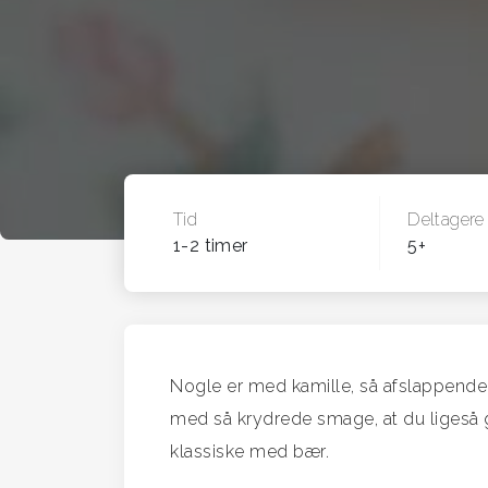
Tid
Deltagere
1-2 timer
5+
Nogle er med kamille, så afslappende a
med så krydrede smage, at du ligeså g
klassiske med bær.