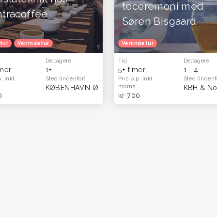
teceremoni med
tracoffee
Søren Bisgaard
okost
tur
Venindetur
Herretur
Venindetur
Efterårferie
Venindetur
Oplevelsesgavekort
Op
Deltagere
Tid
Deltagere
imer
1+
5+ timer
1 - 4
p.
Inkl.
Sted
(Indenfor)
Pris p.p.
Inkl.
Sted
(Indenf
moms
KØBENHAVN Ø
0
kr 700
r
Venindetur