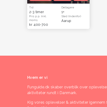
Tid
Deltagere
2-3 timer
1+
Pris p.p.
Inkl.
Sted
(Indenfor)
moms
Aarup
kr 400-700
Hvem er vi
Funguide.dk skaber overblik over oplevelse
aktiviteter rundt i Danmark.
Kig vores oplevelser & aktiviteter igennem 