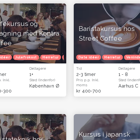
ffekursus og
Baristakursus hos
agning med Kontra
Street Coffee
ffee
idéer
Efterårferie
Julefrokost
Oplevelsesgavekort
Herretur
Venindetur
Oplevelsesgaver til hende
Date idéer
Efterårferie
Herretur
Oplevelse
Venind
Ople
Deltagere
Tid
Deltagere
imer
1+
2-3 timer
1 - 8
p.
Inkl.
Sted
(Indenfor)
Pris p.p.
Inkl.
Sted
(Indenf
moms
København Ø
Aarhus C
0-300
kr 400-700
Kursus i japansk
istateknik hos