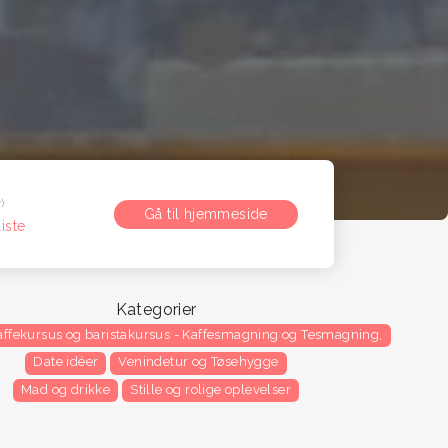
)
Gå til hjemmeside
liste
Kategorier
affekursus og baristakursus - Kaffesmagning og Tesmagning,
Date idéer
Venindetur og Tøsehygge
Mad og drikke
Stille og rolige oplevelser