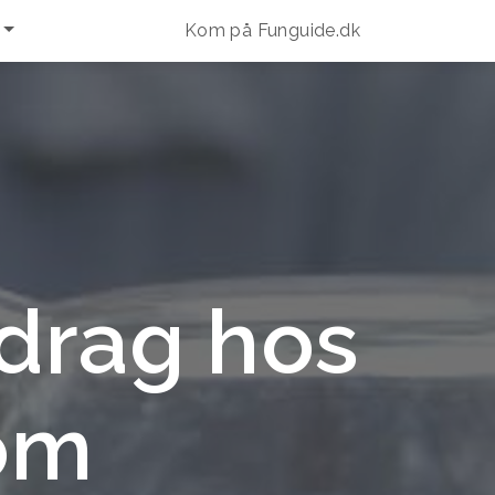
Kom på Funguide.dk
drag hos
om