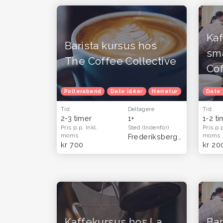
Ka
Barista kursus hos
sm
The Coffee Collective
Co
Polterabend
Date idéer
Herretur
Venindetur
Date 
Tid
Deltagere
Tid
2-3 timer
1+
1-2 t
Pris p.p.
Inkl.
Sted
(Indenfor)
Pris p.
moms
moms
Frederiksberg og Aarhus C
kr 700
kr 20
Kaffekursus hos La
Bar