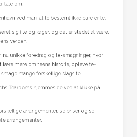
er tale om.
havn ved man, at te bestemt ikke bare er te.
et sig i te og kager, og det er stedet at være,
eens verden.
 nu unikke foredrag og te-smagninger, hvor
 lære mere om teens historie, opleve te-
at smage mange forskellige slags te.
chs Tearooms hjemmeside ved at klikke på
skellige arrangementer, se priser og se
te arrangementer.