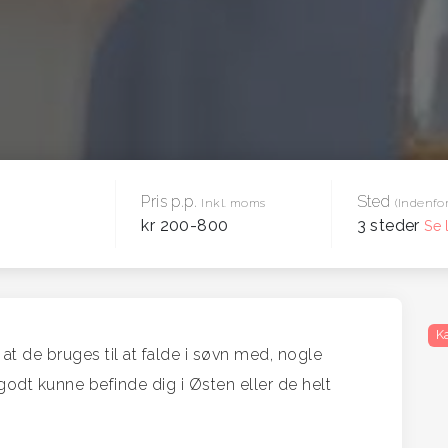
Pris p.p.
Sted
Inkl. moms
(Indenfor
kr 200-800
3 steder
Se 
K
t de bruges til at falde i søvn med, nogle
odt kunne befinde dig i Østen eller de helt