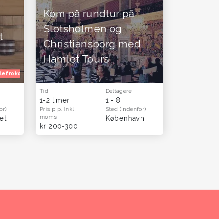
Kom på rundtur på
Slotsholmen og
t
Christiansborg med
Hamlet Tours
lefrokost
Venindetur
Tid
Deltagere
1-2 timer
1 - 8
or)
Pris p.p.
Inkl.
Sted
(Indenfor)
moms
et
København
kr 200-300