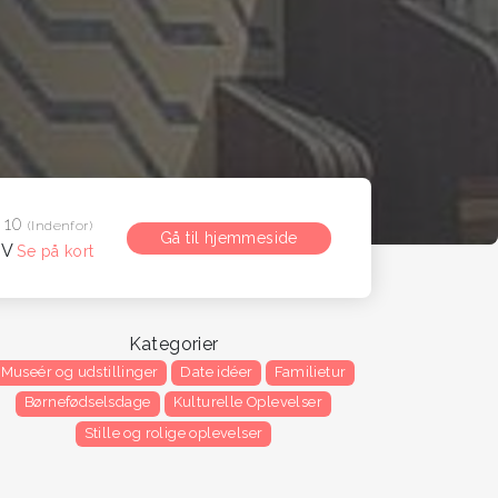
j 10
(Indenfor)
Gå til hjemmeside
 V
Se på kort
Kategorier
Museér og udstillinger
Date idéer
Familietur
Børnefødselsdage
Kulturelle Oplevelser
Stille og rolige oplevelser