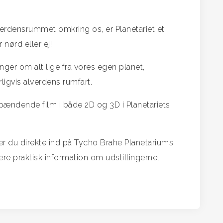
 verdensrummet omkring os, er Planetariet et
 nørd eller ej!
ger om alt lige fra vores egen planet,
igvis alverdens rumfart.
pændende film i både 2D og 3D i Planetariets
er du direkte ind på Tycho Brahe Planetariums
e praktisk information om udstillingerne,