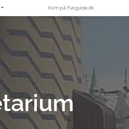
Kom på Funguide.dk
etarium