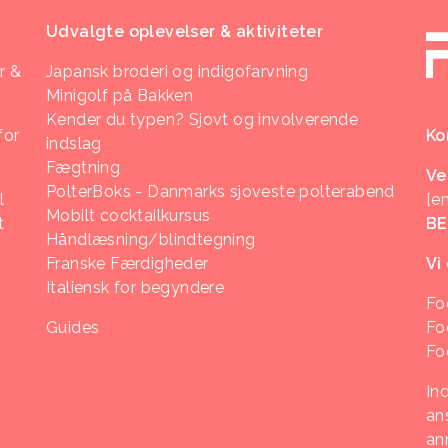
Udvalgte oplevelser & aktiviteter
r &
Japansk broderi og indigofarvning
Minigolf på Bakken
Kender du typen? Sjovt og involverende
for
Ko
indslag
Fægtning
Ve
PolterBoks - Danmarks sjoveste polterabend
l
[e
Mobilt cocktailkursus
t
B
Håndlæsning/blindtegning
Franske Færdigheder
Vi
Italiensk for begyndere
Fo
Guides
Fo
Fo
In
ans
an