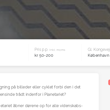
Pris p.p.
Gl. Kongeve
Inkl. moms
kr 50-200
København
ning på billeder eller cyklet forbi den i det
sinde trådt indenfor i Planetariet?
etariet åbner dørene op for alle videnskabs-