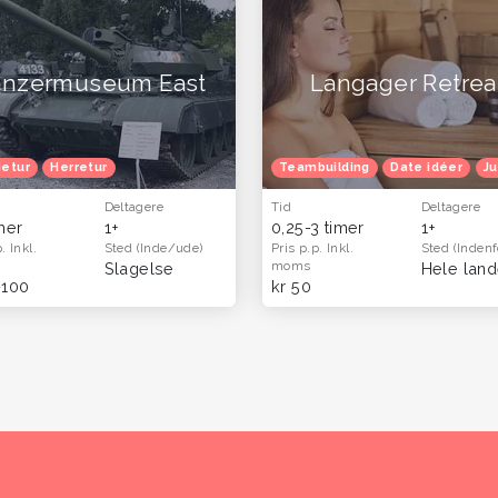
anzermuseum East
Langager Retrea
ietur
Herretur
Teambuilding
Date idéer
Ju
Deltagere
Tid
Deltagere
imer
1+
0,25-3 timer
1+
p.
Inkl.
Sted
(Inde/ude)
Pris p.p.
Inkl.
Sted
(Indenf
moms
Slagelse
Hele land
-100
kr 50