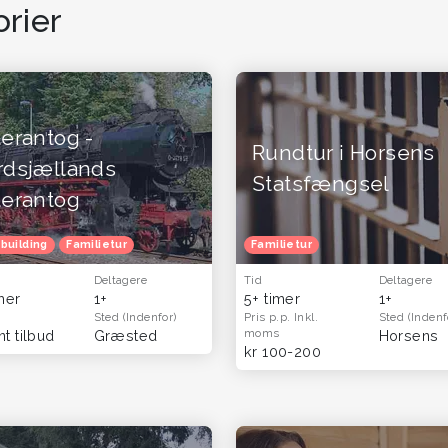
rier
erantog -
Rundtur i Horsens
rdsjællands
Statsfængsel
terantog
building
velsesgaver til ham og far - oplevelser og gavekort til mænd
Familietur
Familietur
Deltagere
Tid
Deltagere
imer
1+
5+ timer
1+
Sted
(Indenfor)
Pris p.p.
Inkl.
Sted
(Indenf
moms
t tilbud
Græsted
Horsens
kr 100-200