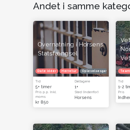
Andet i samme katego
Vet
Overnatning i Horsens
No
Statsfængsel
Ve
Date idéer
Herretur
Oplevelsesgavekort
Team
Ople
Tid
Deltagere
Tid
5+ timer
1+
1-2 t
Pris p.p.
Inkl.
Sted
(Indenfor)
Pris
moms
Horsens
Indhen
kr 850