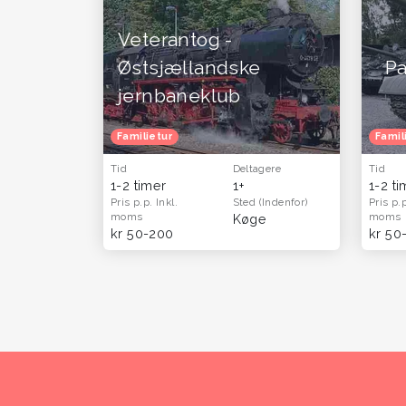
Veterantog -
Østsjællandske
P
jernbaneklub
Familietur
Famil
Tid
Deltagere
Tid
1-2 timer
1+
1-2 t
Pris p.p.
Inkl.
Sted
(Indenfor)
Pris p.
moms
moms
Køge
kr 50-200
kr 50