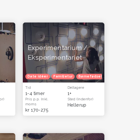
Experimentarium /
Eksperimentariet
Date idéer
Familietur
Børnefødselsdag
Tid
Deltagere
1-4 timer
1+
or)
Pris p.p.
Inkl.
Sted
(Indenfor)
moms
Hellerup
kr 170-275