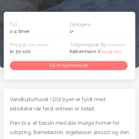
Tid
Deltagere
1-4 timer
1+
Pris p.p.
Tietgensgade 65
Inkl. moms
(Indenfor)
kr 50-100
København V
Se på kort
Gå til hjemmeside
Vandkulturhuset i DGI byen er fyldt med
aktiviteter når først entreen er betalt.
Prøv bl.a. et bassin med alle mulige former for
udspring. Børnebassin, legebassin, jacuzzi og den