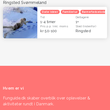
Ringsted Svømmeland
Date idéer
Familietur
Børnefødselsdag
Tid
Deltagere
1-4 timer
1+
Pris p.p.
Inkl. moms
Sted
(Indenfor)
kr 50-100
Ringsted
Hvem er vi
Funguide.dk skaber overblik over oplevelser &
aktiviteter rundt i Danmark.