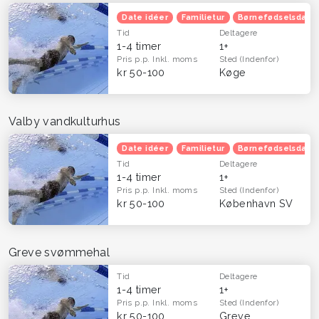
Date idéer
Familietur
Børnefødselsdag
Tid
Deltagere
1-4 timer
1+
Pris p.p.
Inkl. moms
Sted
(Indenfor)
kr 50-100
Køge
Valby vandkulturhus
Date idéer
Familietur
Børnefødselsdag
Tid
Deltagere
1-4 timer
1+
Pris p.p.
Inkl. moms
Sted
(Indenfor)
kr 50-100
København SV
Greve svømmehal
Tid
Deltagere
1-4 timer
1+
Pris p.p.
Inkl. moms
Sted
(Indenfor)
kr 50-100
Greve