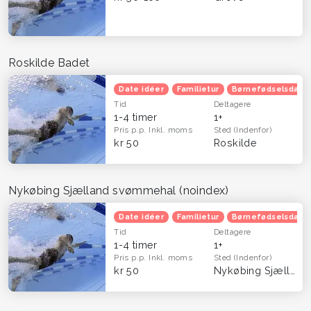
Roskilde Badet
Date idéer
Familietur
Børnefødselsdag
Tid
Deltagere
1-4 timer
1+
Pris p.p.
Inkl. moms
Sted
(Indenfor)
kr 50
Roskilde
Nykøbing Sjælland svømmehal (noindex)
Date idéer
Familietur
Børnefødselsdag
Tid
Deltagere
1-4 timer
1+
Pris p.p.
Inkl. moms
Sted
(Indenfor)
kr 50
Nykøbing Sjælland