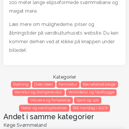
100 meter lange elipseformede svømmebane og
meget mere.
Læs mere om mulighederne, priser og
åbningstider på vandkulturhusets website. Du kan
kommer derhen ved at klikke på knappen under
billedet.
Kategorier
Badning
Date idéer
Familietur
Børnefødselsdage
Herretur og drengerøvstur
Venindetur og Tøsehygge
Velvære og forkælelse
Sport og spil
Natur og vand oplevelser
Blå mandag i 2026
Andet i samme kategorier
Køge Svømmeland