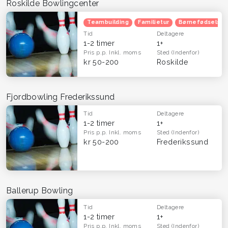
Roskilde Bowlingcenter
Teambuilding
Familietur
Børnefødselsda
Tid
Deltagere
1-2 timer
1+
Pris p.p.
Inkl. moms
Sted
(Indenfor)
kr 50-200
Roskilde
Fjordbowling Frederikssund
Tid
Deltagere
1-2 timer
1+
Pris p.p.
Inkl. moms
Sted
(Indenfor)
kr 50-200
Frederikssund
Ballerup Bowling
Tid
Deltagere
1-2 timer
1+
Pris p.p.
Inkl. moms
Sted
(Indenfor)