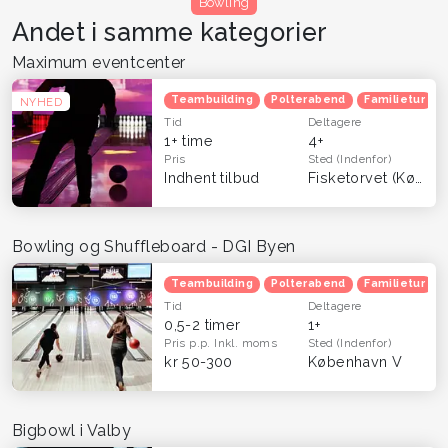
Bowling
Andet i samme kategorier
Maximum eventcenter
Teambuilding
Polterabend
Familietur
NYHED
Tid
Deltagere
1+ time
4+
Pris
Sted
(Indenfor)
Indhent tilbud
Fisketorvet (København)
Bowling og Shuffleboard - DGI Byen
Teambuilding
Polterabend
Familietur
Tid
Deltagere
0,5-2 timer
1+
Pris p.p.
Inkl. moms
Sted
(Indenfor)
kr 50-300
København V
Bigbowl i Valby