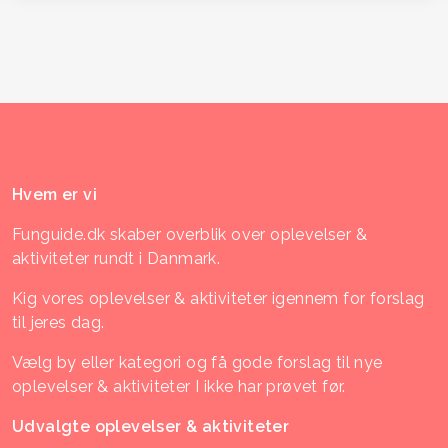
Hvem er vi
Funguide.dk skaber overblik over oplevelser &
aktiviteter rundt i Danmark.
Kig vores oplevelser & aktiviteter igennem for forslag
til jeres dag.
Vælg by eller kategori og få gode forslag til nye
oplevelser & aktiviteter I ikke har prøvet før.
Udvalgte oplevelser & aktiviteter