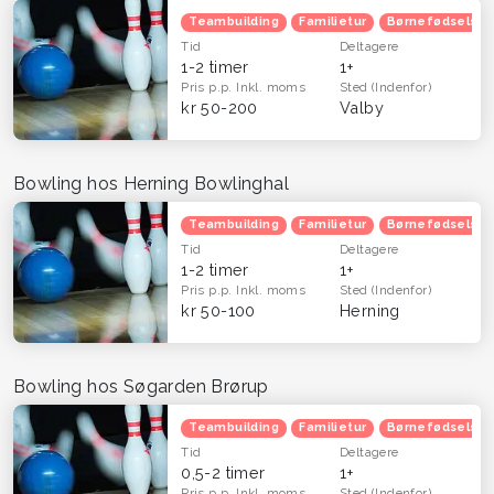
Teambuilding
Familietur
Børnefødselsda
Tid
Deltagere
1-2 timer
1+
Pris p.p.
Inkl. moms
Sted
(Indenfor)
kr 50-200
Valby
Bowling hos Herning Bowlinghal
Teambuilding
Familietur
Børnefødselsda
Tid
Deltagere
1-2 timer
1+
Pris p.p.
Inkl. moms
Sted
(Indenfor)
kr 50-100
Herning
Bowling hos Søgarden Brørup
Teambuilding
Familietur
Børnefødselsda
Tid
Deltagere
0,5-2 timer
1+
Pris p.p.
Inkl. moms
Sted
(Indenfor)