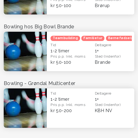
kr 50-100
Brørup
Bowling hos Big Bowl Brande
Teambuilding
Familietur
Børnefødselsda
Tid
Deltagere
1-2 timer
1+
Pris p.p.
Inkl. moms
Sted
(Indenfor)
kr 50-100
Brande
Bowling - Grøndal Multicenter
Tid
Deltagere
1-2 timer
1+
Pris p.p.
Inkl. moms
Sted
(Indenfor)
kr 50-200
KBH NV