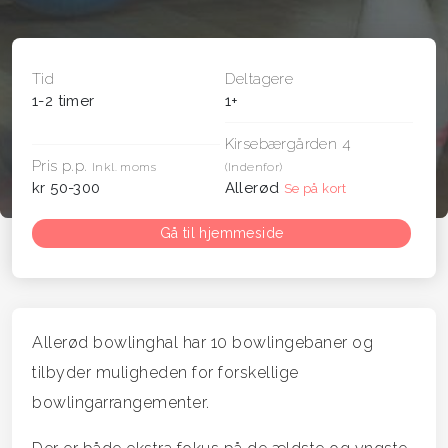
Tid
Deltagere
1-2 timer
1+
Kirsebærgården 4
Pris p.p.
Inkl. moms
(Indenfor)
kr 50-300
Allerød
Se på kort
Gå til hjemmeside
Allerød bowlinghal har 10 bowlingebaner og
tilbyder muligheden for forskellige
bowlingarrangementer.