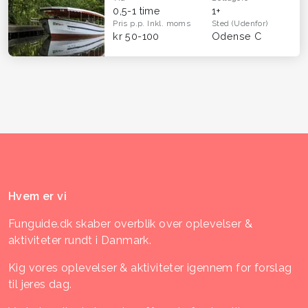
0,5-1 time
1+
Pris p.p.
Inkl. moms
Sted
(Udenfor)
kr 50-100
Odense C
Hvem er vi
Funguide.dk skaber overblik over oplevelser &
aktiviteter rundt i Danmark.
Kig vores oplevelser & aktiviteter igennem for forslag
til jeres dag.