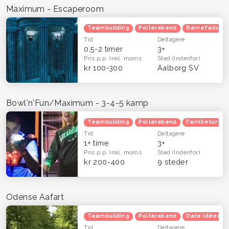
Maximum - Escaperoom
Teambuilding
Polterabend
Børnefødsels
Tid
Deltagere
0,5-2 timer
3+
Pris p.p.
Inkl. moms
Sted
(Indenfor)
kr 100-300
Aalborg SV
Bowl'n'Fun/Maximum - 3-4-5 kamp
Teambuilding
Polterabend
Familietur
Tid
Deltagere
1+ time
3+
Pris p.p.
Inkl. moms
Sted
(Indenfor)
kr 200-400
9 steder
Odense Aafart
Teambuilding
Polterabend
Date idéer
Tid
Deltagere