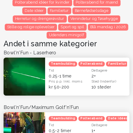
Polterabend idéer for kvinder
Polterabend for mænd
Date idéer
Familietur
Børnefødselsdage
Herretur og drengerøvstur
Venindetur og Tøsehygge
Stille og rolige oplevelser
Sport og spil
Blå mandag i 2026
Udendørs minigolf
Andet i samme kategorier
Bowl'n'Fun - Laserhero
Teambuilding
Polterabend
Familietur
Tid
Deltagere
0,25-1 time
2+
Pris p.p.
Inkl. moms
Sted
(Indenfor)
kr 50-200
10 steder
Bowl'n'Fun/Maximum Golf'n'Fun
Teambuilding
Polterabend
Date idéer
Tid
Deltagere
0,5-2 timer
1+