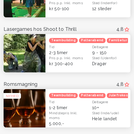
Pris p.p.
Inkl. moms
Sted
(Indenfor)
kr 50-100
12 steder
Lasergames hos Shoot to Thrill
4,8
Teambuilding
Polterabend
Familietur
Tid
Deltagere
2-3 timer
9 - 150
Pris p.p.
Inkl. moms
Sted
(Udenfor)
kr 300-400
Dragør
Romsmagning
4,8
Teambuilding
Polterabend
Julefrokost
NYHED
Tid
Deltagere
1-2 timer
10+
Mindstepris
Inkl.
Sted
(Inde/ude)
moms
Hele landet
5.000,-