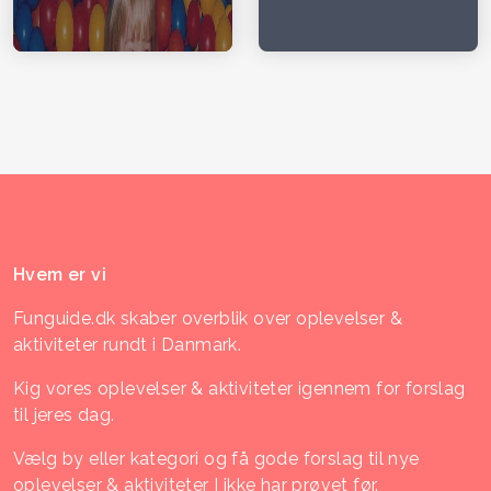
Hvem er vi
Funguide.dk skaber overblik over oplevelser &
aktiviteter rundt i Danmark.
Kig vores oplevelser & aktiviteter igennem for forslag
til jeres dag.
Vælg by eller kategori og få gode forslag til nye
oplevelser & aktiviteter I ikke har prøvet før.