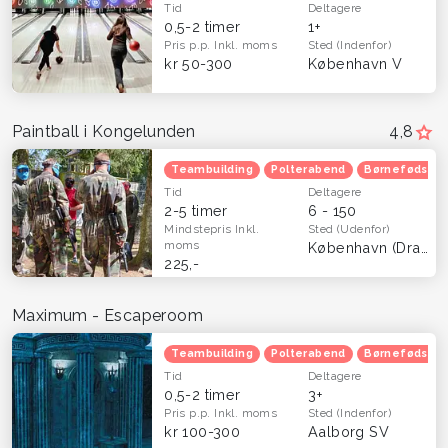
Tid
Deltagere
0,5-2 timer
1+
Pris p.p.
Inkl. moms
Sted
(Indenfor)
kr 50-300
København V
Paintball i Kongelunden
4,8
Teambuilding
Polterabend
Børnefødsels
Tid
Deltagere
2-5 timer
6 - 150
Mindstepris
Inkl.
Sted
(Udenfor)
moms
København (Dragør)
225,-
Maximum - Escaperoom
Teambuilding
Polterabend
Børnefødsels
Tid
Deltagere
0,5-2 timer
3+
Pris p.p.
Inkl. moms
Sted
(Indenfor)
kr 100-300
Aalborg SV