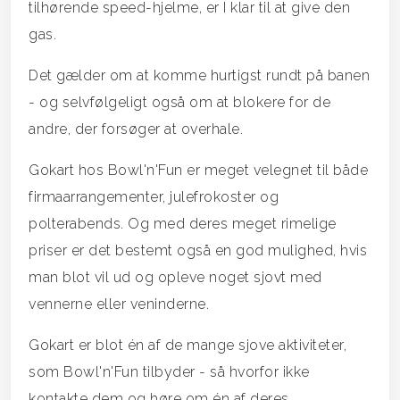
tilhørende speed-hjelme, er I klar til at give den
gas.
Det gælder om at komme hurtigst rundt på banen
- og selvfølgeligt også om at blokere for de
andre, der forsøger at overhale.
Gokart hos Bowl'n'Fun er meget velegnet til både
firmaarrangementer, julefrokoster og
polterabends. Og med deres meget rimelige
priser er det bestemt også en god mulighed, hvis
man blot vil ud og opleve noget sjovt med
vennerne eller veninderne.
Gokart er blot én af de mange sjove aktiviteter,
som Bowl'n'Fun tilbyder - så hvorfor ikke
kontakte dem og høre om én af deres