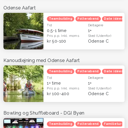
Odense Aafart
Teambuilding
Polterabend
Date idéer
Tid
Deltagere
0,5-1 time
1+
Pris p.p.
Inkl. moms
Sted
(Udenfor)
kr 50-100
Odense C
Kanoudlejning med Odense Aafart
Teambuilding
Polterabend
Date idéer
Tid
Deltagere
1+ time
1+
Pris p.p.
Inkl. moms
Sted
(Udenfor)
kr 100-400
Odense C
Bowling og Shuffleboard - DGI Byen
Teambuilding
Polterabend
Familietur