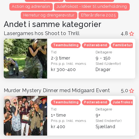
Action og adrenalin
Julefrokost - Idéer til underholdning
Herretur og drengerøvstur
Efterårsferie 2025
Andet i samme kategorier
Lasergames hos Shoot to Thrill
4,8
Teambuilding
Polterabend
Familietur
Tid
Deltagere
2-3 timer
9 - 150
Pris p.p.
Inkl. moms
Sted
(Udenfor)
kr 300-400
Dragør
Murder Mystery Dinner med Midgaard Event
5,0
Teambuilding
Polterabend
Julefrokost
Tid
Deltagere
1+ time
9+
Pris p.p.
Inkl. moms
Sted
(Indenfor)
kr 400
Sjælland