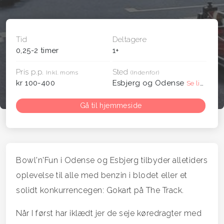
Tid
Deltagere
0,25-2 timer
1+
Pris p.p.
Sted
Inkl. moms
(Indenfor)
kr 100-400
Esbjerg og Odense
Se liste
Gå til hjemmeside
Bowl'n'Fun i Odense og Esbjerg tilbyder alletiders
oplevelse til alle med benzin i blodet eller et
solidt konkurrencegen: Gokart på The Track.
Når I først har iklædt jer de seje køredragter med