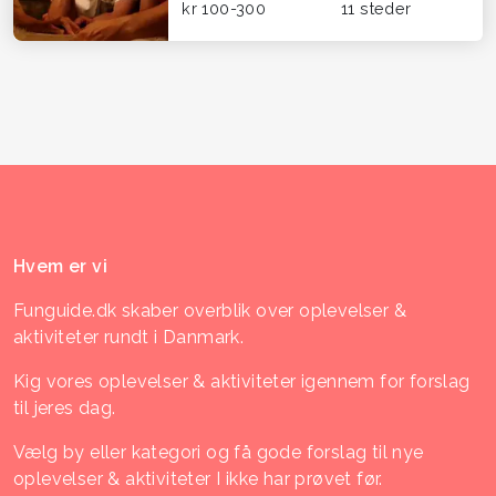
kr 100-300
11 steder
Hvem er vi
Funguide.dk skaber overblik over oplevelser &
aktiviteter rundt i Danmark.
Kig vores oplevelser & aktiviteter igennem for forslag
til jeres dag.
Vælg by eller kategori og få gode forslag til nye
oplevelser & aktiviteter I ikke har prøvet før.