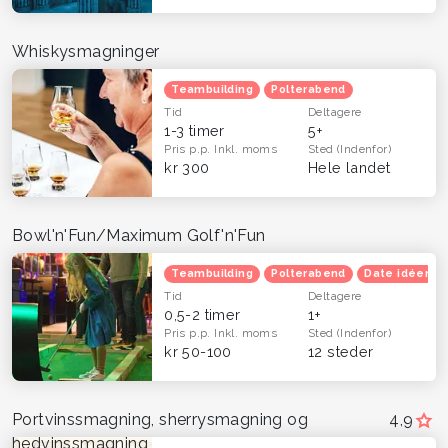
Whiskysmagninger
Teambuilding
Polterabend
Tid
Deltagere
1-3 timer
5+
Pris p.p.
Inkl. moms
Sted
(Indenfor)
kr 300
Hele landet
Bowl'n'Fun/Maximum Golf'n'Fun
Teambuilding
Polterabend
Date idéer
Tid
Deltagere
0,5-2 timer
1+
Pris p.p.
Inkl. moms
Sted
(Indenfor)
kr 50-100
12 steder
Portvinssmagning, sherrysmagning og
4,9
hedvinssmagning