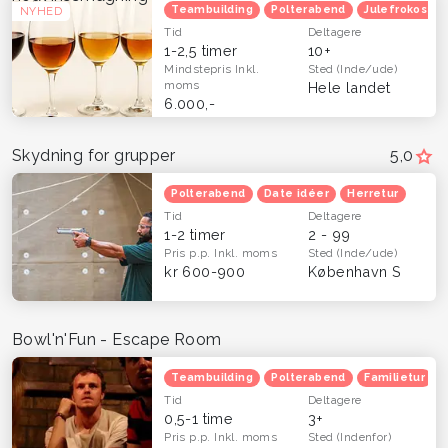
Teambuilding
Polterabend
Julefrokost
NYHED
Tid
Deltagere
1-2,5 timer
10+
Mindstepris
Inkl.
Sted
(Inde/ude)
moms
Hele landet
6.000,-
Skydning for grupper
5,0
Polterabend
Date idéer
Herretur
Tid
Deltagere
1-2 timer
2 - 99
Pris p.p.
Inkl. moms
Sted
(Inde/ude)
kr 600-900
København S
Bowl'n'Fun - Escape Room
Teambuilding
Polterabend
Familietur
Tid
Deltagere
0,5-1 time
3+
Pris p.p.
Inkl. moms
Sted
(Indenfor)