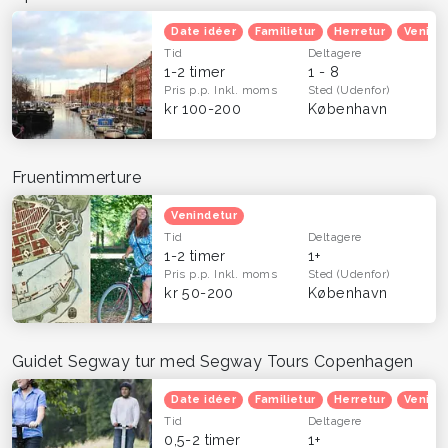
Date idéer
Familietur
Herretur
Venind
Tid
Deltagere
1-2 timer
1 - 8
Pris p.p.
Inkl. moms
Sted
(Udenfor)
kr 100-200
København
Fruentimmerture
Venindetur
Tid
Deltagere
1-2 timer
1+
Pris p.p.
Inkl. moms
Sted
(Udenfor)
kr 50-200
København
Guidet Segway tur med Segway Tours Copenhagen
Date idéer
Familietur
Herretur
Venind
Tid
Deltagere
0,5-2 timer
1+