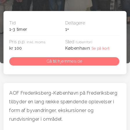
Tid
Deltagere
1-3 timer
1+
Pris p.p.
Sted
Inkl. moms
(Udenfor)
kr 100
København
Se på kort
Gå til hjemmeside
AOF Frederiksberg-København på Frederiksberg
tilbyder en lang række spændende oplevelser i
form af byvandringer, ekskursioner og
rundvisninger i området.