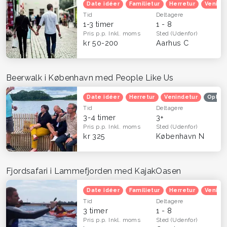
Date idéer
Familietur
Herretur
Venind
Tid
Deltagere
1-3 timer
1 - 8
Pris p.p.
Inkl. moms
Sted
(Udenfor)
kr 50-200
Aarhus C
Beerwalk i København med People Like Us
Date idéer
Herretur
Venindetur
Oplev
Tid
Deltagere
3-4 timer
3+
Pris p.p.
Inkl. moms
Sted
(Udenfor)
kr 325
København N
Fjordsafari i Lammefjorden med KajakOasen
Date idéer
Familietur
Herretur
Venind
Tid
Deltagere
3 timer
1 - 8
Pris p.p.
Inkl. moms
Sted
(Udenfor)