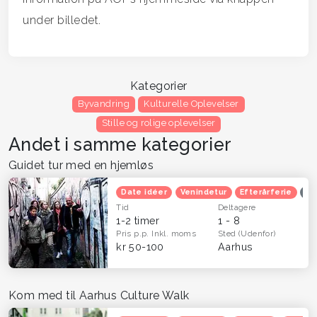
under billedet.
Kategorier
Byvandring
Kulturelle Oplevelser
Stille og rolige oplevelser
Andet i samme kategorier
Guidet tur med en hjemløs
Date idéer
Venindetur
Efterårferie
Op
Tid
Deltagere
1-2 timer
1 - 8
Pris p.p.
Inkl. moms
Sted
(Udenfor)
kr 50-100
Aarhus
Kom med til Aarhus Culture Walk