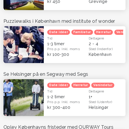
kr 450
Grevinge
Puzzlewalks i København med institute of wonder
Date idéer
Familietur
Herretur
Venind
Tid
Deltagere
1-3 timer
2 - 4
Pris p.p.
Inkl. moms
Sted
(Indenfor)
kr 100-300
København
Se Helsingør på en Segway med Segs
Date idéer
Herretur
Venindetur
Tid
Deltagere
1-2 timer
1+
Pris p.p.
Inkl. moms
Sted
(Udenfor)
kr 300-400
Helsingør
Oplev Københavns fristeder med OURWAY Tours