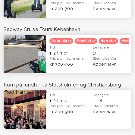
Pris p.p.
Inkl. moms
Sted
(Udenfor)
kr 200-700
København
Segway Cruise Tours København
Date idéer
Familietur
Herretur
Venind
Tid
Deltagere
1-2 timer
1+
Pris p.p.
Inkl. moms
Sted
(Udenfor)
kr 300-700
København
Kom på rundtur på Slotsholmen og Christiansborg
med Hamlet Tours
Tid
Deltagere
1-2 timer
1 - 8
Pris p.p.
Inkl. moms
Sted
(Indenfor)
kr 200-300
København