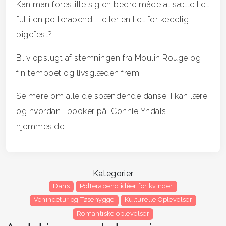
Kan man forestille sig en bedre måde at sætte lidt
fut i en polterabend – eller en lidt for kedelig
pigefest?
Bliv opslugt af stemningen fra Moulin Rouge og
fin tempoet og livsglæden frem.
Se mere om alle de spændende danse, I kan lære
og hvordan I booker på Connie Yndals
hjemmeside
Kategorier
Dans
Polterabend idéer for kvinder
Venindetur og Tøsehygge
Kulturelle Oplevelser
Romantiske oplevelser