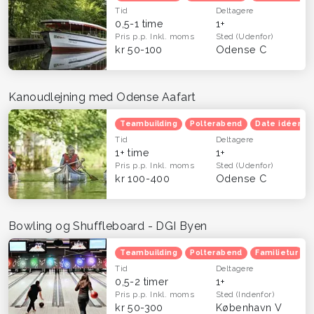
Tid
Deltagere
0,5-1 time
1+
Pris p.p.
Inkl. moms
Sted
(Udenfor)
kr 50-100
Odense C
Kanoudlejning med Odense Aafart
Teambuilding
Polterabend
Date idéer
Tid
Deltagere
1+ time
1+
Pris p.p.
Inkl. moms
Sted
(Udenfor)
kr 100-400
Odense C
Bowling og Shuffleboard - DGI Byen
Teambuilding
Polterabend
Familietur
Tid
Deltagere
0,5-2 timer
1+
Pris p.p.
Inkl. moms
Sted
(Indenfor)
kr 50-300
København V