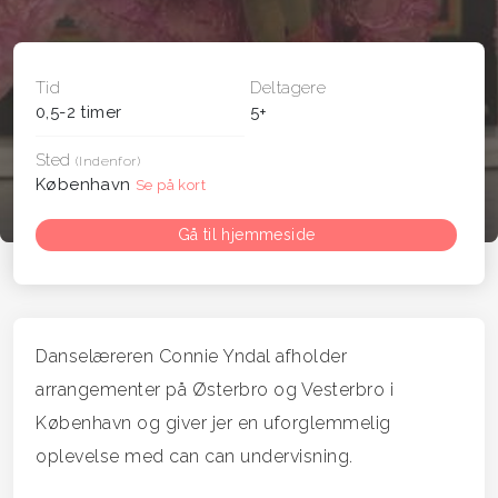
Tid
Deltagere
0,5-2 timer
5+
Sted
(Indenfor)
København
Se på kort
Gå til hjemmeside
Danselæreren Connie Yndal afholder
arrangementer på Østerbro og Vesterbro i
København og giver jer en uforglemmelig
oplevelse med can can undervisning.