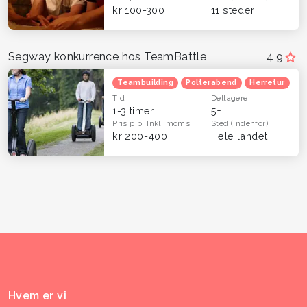
kr 100-300
11 steder
Segway konkurrence hos TeamBattle
4,9
Teambuilding
Polterabend
Herretur
Ve
Tid
Deltagere
1-3 timer
5+
Pris p.p.
Inkl. moms
Sted
(Indenfor)
kr 200-400
Hele landet
Hvem er vi