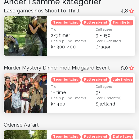
Andet i samme kategorier
Lasergames hos Shoot to Thrill
4,8
Teambuilding
Polterabend
Familietur
Tid
Deltagere
2-3 timer
9 - 150
Pris p.p.
Inkl. moms
Sted
(Udenfor)
kr 300-400
Dragør
Murder Mystery Dinner med Midgaard Event
5,0
Teambuilding
Polterabend
Julefrokost
Tid
Deltagere
1+ time
9+
Pris p.p.
Inkl. moms
Sted
(Indenfor)
kr 400
Sjælland
Odense Aafart
Teambuilding
Polterabend
Date idéer