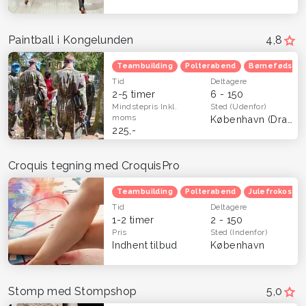
Paintball i Kongelunden
4,8
Teambuilding
Polterabend
Børnefødsels
Tid
Deltagere
2-5 timer
6 - 150
Mindstepris
Inkl.
Sted
(Udenfor)
moms
København (Dragør)
225,-
Croquis tegning med CroquisPro
Teambuilding
Polterabend
Julefrokost
Tid
Deltagere
1-2 timer
2 - 150
Pris
Sted
(Indenfor)
Indhent tilbud
København
Stomp med Stompshop
5,0