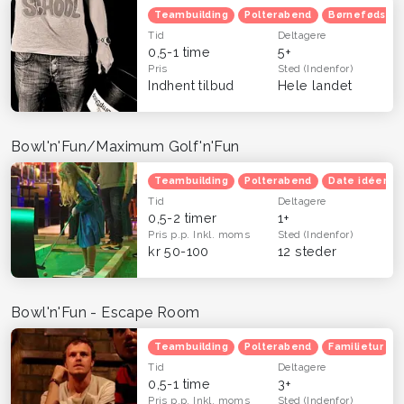
Teambuilding
Polterabend
Børnefødsels
Tid
Deltagere
0,5-1 time
5+
Pris
Sted
(Indenfor)
Indhent tilbud
Hele landet
Bowl'n'Fun/Maximum Golf'n'Fun
Teambuilding
Polterabend
Date idéer
Tid
Deltagere
0,5-2 timer
1+
Pris p.p.
Inkl. moms
Sted
(Indenfor)
kr 50-100
12 steder
Bowl'n'Fun - Escape Room
Teambuilding
Polterabend
Familietur
Tid
Deltagere
0,5-1 time
3+
Pris p.p.
Inkl. moms
Sted
(Indenfor)