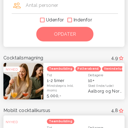
Antal personer
Udenfor
Indenfor
Cocktailsmagning
4,9
Teambuilding
Polterabend
Venindetur
NYHED
Tid
Deltagere
1-2 timer
10+
Mindstepris
Inkl.
Sted
(Inde/ude)
moms
Aalborg og Nordjylland
5.000,-
Mobilt cocktailkursus
4,8
Teambuilding
NYHED
Tid
Deltagere