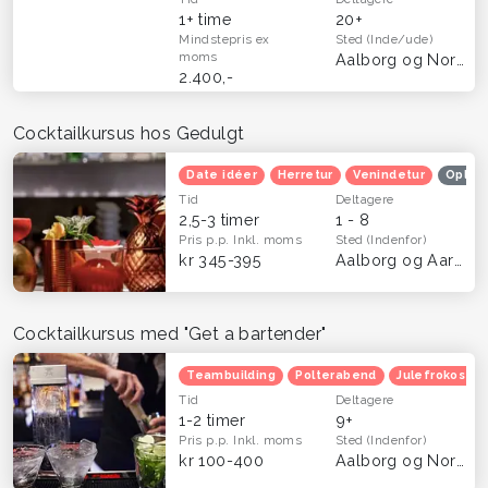
1+ time
20+
Mindstepris
ex
Sted
(Inde/ude)
moms
Aalborg og Nordjylland
2.400,-
Cocktailkursus hos Gedulgt
Date idéer
Herretur
Venindetur
Oplev
Tid
Deltagere
2,5-3 timer
1 - 8
Pris p.p.
Inkl. moms
Sted
(Indenfor)
kr 345-395
Aalborg og Aarhus
Cocktailkursus med "Get a bartender"
Teambuilding
Polterabend
Julefrokost
Tid
Deltagere
1-2 timer
9+
Pris p.p.
Inkl. moms
Sted
(Indenfor)
kr 100-400
Aalborg og Nordjylland