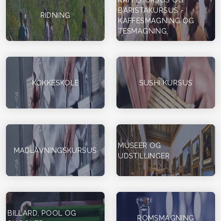
BARISTAKURSUS -
RIDNING
KAFFESMAGNING OG
TESMAGNING,
KOKKESKOLE
SUSHI KURSUS
MUSEÉR OG
MADLAVNINGSKURSUS
UDSTILLINGER
BILLARD, POOL OG
ROMSMAGNING