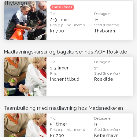
Thyborøn
Date idéer
Tid
Deltagere
2-3 timer
1+
Pris p.p.
Inkl. moms
Sted
(Udenfor)
kr 700
Thyborøn
Madlavningskurser og bagekurser hos AOF Roskilde
Tid
Deltagere
1-3 timer
1+
Pris
Sted
(Indenfor)
Indhent tilbud
Roskilde
Teambuilding med madlavning hos Madsnedkeren
Tid
Deltagere
5+ timer
9+
Pris p.p.
Inkl. moms
Sted
(Indenfor)
kr 700
København