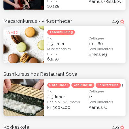
moms
Aarhus (Risskov)
10.125,-
Macaronkursus - virksomheder
4,9
Teambuilding
NYHED
Tid
Deltagere
2,5 timer
10 - 60
Mindstepris
ex
Sted
(Indenfor)
moms
Brønshøj
6.950,-
Sushikursus hos Restaurant Soya
Date idéer
Venindetur
Efterårferie
Op
Tid
Deltagere
2-3 timer
1+
Pris p.p.
Inkl. moms
Sted
(Indenfor)
kr 300-400
Aarhus C
Kokkeskole
4,9