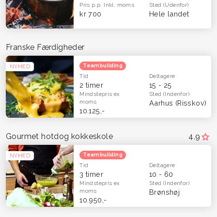
Pris p.p.
Inkl. moms
Sted
(Udenfor)
kr 700
Hele landet
Franske Færdigheder
Teambuilding
NYHED
Tid
Deltagere
2 timer
15 - 25
Mindstepris
ex
Sted
(Indenfor)
moms
Aarhus (Risskov)
10.125,-
Gourmet hotdog kokkeskole
4,9
Teambuilding
NYHED
Tid
Deltagere
3 timer
10 - 60
Mindstepris
ex
Sted
(Indenfor)
moms
Brønshøj
10.950,-