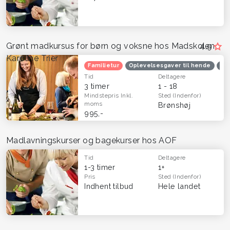
Grønt madkursus for børn og voksne hos Madskolen
4,9
Karoline Trier
Familietur
Oplevelsesgaver til hende
Opl
Tid
Deltagere
3 timer
1 - 18
Mindstepris
Inkl.
Sted
(Indenfor)
moms
Brønshøj
995,-
Madlavningskurser og bagekurser hos AOF
Tid
Deltagere
1-3 timer
1+
Pris
Sted
(Indenfor)
Indhent tilbud
Hele landet