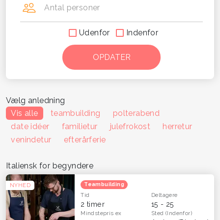
Antal personer
Udenfor
Indenfor
Vælg anledning
Vis alle
teambuilding
polterabend
date idéer
familietur
julefrokost
herretur
venindetur
efterårferie
Italiensk for begyndere
Teambuilding
NYHED
Tid
Deltagere
2 timer
15 - 25
Mindstepris
ex
Sted
(Indenfor)