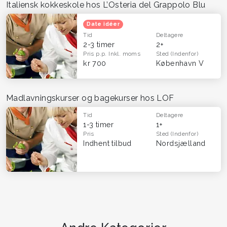
Italiensk kokkeskole hos L’Osteria del Grappolo Blu
Date idéer
Tid
Deltagere
2-3 timer
2+
Pris p.p.
Inkl. moms
Sted
(Indenfor)
kr 700
København V
Madlavningskurser og bagekurser hos LOF
Tid
Deltagere
1-3 timer
1+
Pris
Sted
(Indenfor)
Indhent tilbud
Nordsjælland