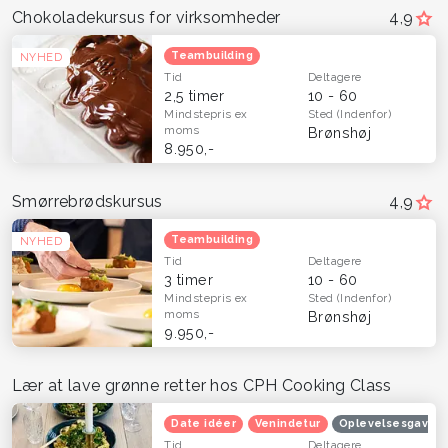
Chokoladekursus for virksomheder
4,9
Teambuilding
NYHED
Tid
Deltagere
2,5 timer
10 - 60
Mindstepris
ex
Sted
(Indenfor)
moms
Brønshøj
8.950,-
Smørrebrødskursus
4,9
Teambuilding
NYHED
Tid
Deltagere
3 timer
10 - 60
Mindstepris
ex
Sted
(Indenfor)
moms
Brønshøj
9.950,-
Lær at lave grønne retter hos CPH Cooking Class
Date idéer
Venindetur
Oplevelsesgaver t
Tid
Deltagere