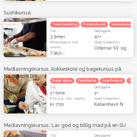
Sushikursus
Teambuilding
Polterabend
Venindetur
NYHED
Tid
Deltagere
3 timer
10+
Mindstepris
Inkl.
Sted
(Indenfor)
moms
Odense SV og København
7.950,-
Madlavningskursus, kokkeskole og bagekursus på
Nørrebro KBH
Date idéer
Familietur
Julefrokost
Veni
Tid
Deltagere
1+ time
1+
Pris p.p.
Inkl. moms
Sted
(Indenfor)
kr 700
København N
Madlavningskursus: Lav god og billig mad på en SU
Tid
Deltagere