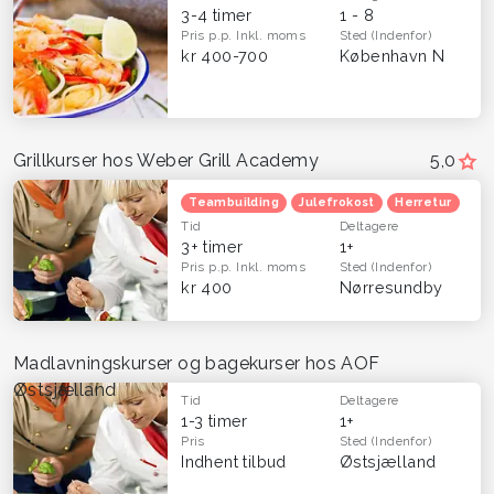
3-4 timer
1 - 8
Pris p.p.
Inkl. moms
Sted
(Indenfor)
kr 400-700
København N
Grillkurser hos Weber Grill Academy
5,0
Teambuilding
Julefrokost
Herretur
Tid
Deltagere
3+ timer
1+
Pris p.p.
Inkl. moms
Sted
(Indenfor)
kr 400
Nørresundby
Madlavningskurser og bagekurser hos AOF
Østsjælland
Tid
Deltagere
1-3 timer
1+
Pris
Sted
(Indenfor)
Indhent tilbud
Østsjælland