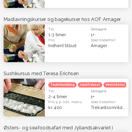
Madlavningskurser og bagekurser hos AOF Amager
Tid
Deltagere
1-3 timer
1+
Pris
Sted
(Indenfor)
Indhent tilbud
Amager
Sushikursus med Teresa Erichsen
Teambuilding
Julefrokost
Venindetur
Tid
Deltagere
2-4 timer
1+
Pris p.p.
Inkl. moms
Sted
(Indenfor)
kr 400
Trekantsområdet
Østers- og seafoodsafari med Jyllandsakvariet i