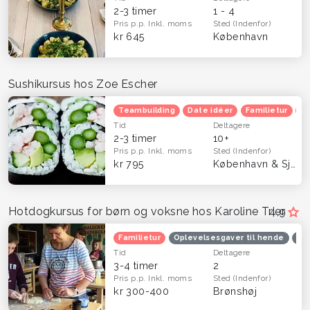
2-3 timer
1 - 4
Pris p.p.
Inkl. moms
Sted
(Indenfor)
kr 645
København
Sushikursus hos Zoe Escher
Teambuilding
Date idéer
Familietur
Ju
Tid
Deltagere
2-3 timer
10+
Pris p.p.
Inkl. moms
Sted
(Indenfor)
kr 795
København & Sjælland
Hotdogkursus for børn og voksne hos Karoline Trier
4,9
Familietur
Oplevelsesgaver til hende
Opl
Tid
Deltagere
3-4 timer
2
Pris p.p.
Inkl. moms
Sted
(Indenfor)
kr 300-400
Brønshøj