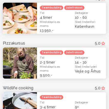
Teambuilding
Julefrokost
Tid
Deltagere
4 timer
10 - 60
Mindstepris
ex
Sted
(Indenfor)
moms
København
13.950,-
Pizzakursus
5,0
Teambuilding
Julefrokost
Tid
Deltagere
2-3 timer
14 - 30
Mindstepris
ex
Sted
(Inde/ude)
moms
Vejle og Århus
9.500,-
Wildlife cooking
5,0
Teambuilding
Tid
Deltagere
3-4 timer
9+